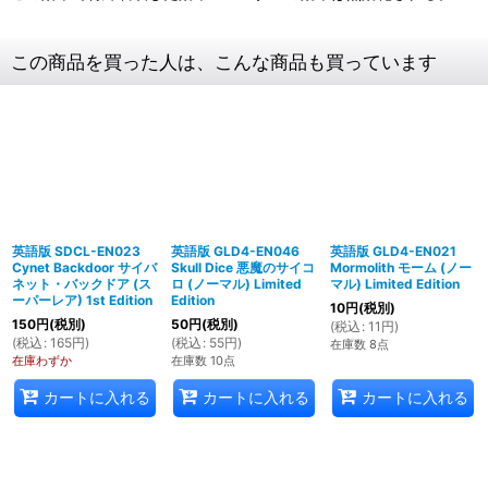
この商品を買った人は、こんな商品も買っています
英語版 SDCL-EN023
英語版 GLD4-EN046
英語版 GLD4-EN021
Cynet Backdoor サイバ
Skull Dice 悪魔のサイコ
Mormolith モーム (ノー
ネット・バックドア (ス
ロ (ノーマル) Limited
マル) Limited Edition
ーパーレア) 1st Edition
Edition
10
円
(税別)
150
円
(税別)
50
円
(税別)
(
税込
:
11
円
)
(
税込
:
165
円
)
(
税込
:
55
円
)
在庫数 8点
在庫わずか
在庫数 10点
カートに入れる
カートに入れる
カートに入れる