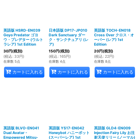
英語版 HSRD-EN039
日本語版 DP17-JP010
英語版 TOCH-EN018
Goyo Predator ゴヨ
Dark Sanctuary ダー
Cross Over クロス・オ
ウ・プレデター (ウルト
ク・サンクチュアリ (レ
ーバー (レア) 1st
ラレア) 1st Edition
ア)
Edition
30
円
(税別)
150
円
(税別)
20
円
(税別)
(
税込
:
33
円
)
(
税込
:
165
円
)
(
税込
:
22
円
)
在庫数 5点
在庫数 4点
在庫数 8点
カートに入れる
カートに入れる
カートに入れる
英語版 BLVO-EN041
英語版 YS17-EN042
英語版 GLD4-EN009
Dual Avatar -
Honeybot ハニーボット
Injection Fairy Lily お注
Empowered Mitsu-
(スーパーレア) 1st
射天使リリー (ノーマル)