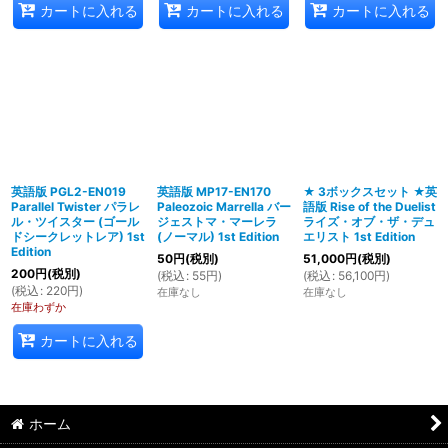
カートに入れる
カートに入れる
カートに入れる
英語版 PGL2-EN019
英語版 MP17-EN170
★ 3ボックスセット ★英
Parallel Twister パラレ
Paleozoic Marrella バー
語版 Rise of the Duelist
ル・ツイスター (ゴール
ジェストマ・マーレラ
ライズ・オブ・ザ・デュ
ドシークレットレア) 1st
(ノーマル) 1st Edition
エリスト 1st Edition
Edition
50
円
(税別)
51,000
円
(税別)
200
円
(税別)
(
税込
:
55
円
)
(
税込
:
56,100
円
)
(
税込
:
220
円
)
在庫なし
在庫なし
在庫わずか
カートに入れる
ホーム