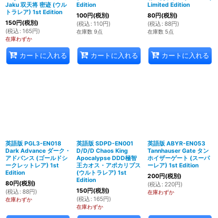
Jaku 双天将 密迹 (ウル
Edition
Limited Edition
トラレア) 1st Edition
100
円
(税別)
80
円
(税別)
150
円
(税別)
(
税込
:
110
円
)
(
税込
:
88
円
)
(
税込
:
165
円
)
在庫数 9点
在庫数 5点
在庫わずか
カートに入れる
カートに入れる
カートに入れる
英語版 PGL3-EN018
英語版 SDPD-EN001
英語版 ABYR-EN053
Dark Advance ダーク・
D/D/D Chaos King
Tannhauser Gate タン
アドバンス (ゴールドシ
Apocalypse DDD極智
ホイザーゲート (スーパ
ークレットレア) 1st
王カオス・アポカリプス
ーレア) 1st Edition
Edition
(ウルトラレア) 1st
200
円
(税別)
Edition
80
円
(税別)
(
税込
:
220
円
)
150
円
(税別)
(
税込
:
88
円
)
在庫わずか
(
税込
:
165
円
)
在庫わずか
在庫わずか