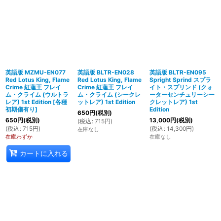
英語版 MZMU-EN077
英語版 BLTR-EN028
英語版 BLTR-EN095
Red Lotus King, Flame
Red Lotus King, Flame
Spright Sprind スプラ
Crime 紅蓮王 フレイ
Crime 紅蓮王 フレイ
イト・スプリンド (クォ
ム・クライム (ウルトラ
ム・クライム (シークレ
ーターセンチュリーシー
レア) 1st Edition
[
各種
ットレア) 1st Edition
クレットレア) 1st
初期傷有り
]
Edition
650
円
(税別)
650
円
(税別)
13,000
円
(税別)
(
税込
:
715
円
)
(
税込
:
715
円
)
(
税込
:
14,300
円
)
在庫なし
在庫わずか
在庫なし
カートに入れる