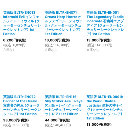
英語版 BLTR-EN013
英語版 BLTR-EN071
英語版 BLTR-EN051
Infernoid Evil インフェ
Orcust Harp Horror オ
The Legendary Exodia
ルノイド・イヴィル (ク
ルフェゴール・ディヴェ
Incarnate 召喚神エクゾ
ォーターセンチュリーシ
ル (クォーターセンチュ
ディア (クォーターセン
ークレットレア) 1st
リーシークレットレア)
チュリーシークレットレ
Edition
1st Edition
ア) 1st Edition
6,200
円
(税別)
13,000
円
(税別)
13,000
円
(税別)
(
税込
:
6,820
円
)
(
税込
:
14,300
円
)
(
税込
:
14,300
円
)
在庫なし
在庫なし
在庫なし
英語版 BLTR-EN072
英語版 BLTR-EN116
英語版 BLTR-EN089 Ib
Diviner of the Herald
Sky Striker Ace - Raye
the World Chalice
宣告者の神巫 (クォータ
閃刀姫－レイ (クォータ
Justiciar 星杯の神子イ
ーセンチュリーシークレ
ーセンチュリーシークレ
ヴ (クォーターセンチュ
ットレア) 1st Edition
ットレア) 1st Edition
リーシークレットレア)
1st Edition
33,000
円
(税別)
44,000
円
(税別)
13,000
円
(税別)
(
税込
:
36,300
円
)
(
税込
:
48,400
円
)