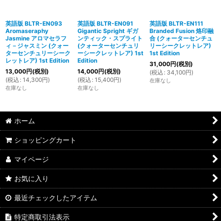
英語版 BLTR-EN093
英語版 BLTR-EN091
英語版 BLTR-EN111
Aromaseraphy
Gigantic Spright ギガ
Branded Fusion 烙印融
Jasmine アロマセラフ
ンティック・スプライト
合 (クォーターセンチュ
ィ－ジャスミン (クォー
(クォーターセンチュリ
リーシークレットレア)
ターセンチュリーシーク
ーシークレットレア) 1st
1st Edition
レットレア) 1st Edition
Edition
31,000
円
(税別)
13,000
円
(税別)
14,000
円
(税別)
(
税込
:
34,100
円
)
(
税込
:
14,300
円
)
(
税込
:
15,400
円
)
在庫なし
在庫なし
在庫なし
ホーム
ショッピングカート
マイページ
お気に入り
最近チェックしたアイテム
特定商取引法表示