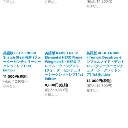
(
税込
:
14,300
円
)
在庫なし
在庫なし
在庫なし
英語版 BLTR-EN096
英語版 RA03-EN152
英語版 BLTR-EN069
Snatch Steal 強奪 (クォ
Elemental HERO Flame
Infernoid Decatron イ
ーターセンチュリーシー
Wingman E・HERO フ
ンフェルノイド・デカト
クレットレア) 1st
レイム・ウィングマン
ロン (クォーターセンチ
Edition
(クォーターセンチュリ
ュリーシークレットレ
ーシークレットレア) 1st
ア) 1st Edition
11,000
円
(税別)
Edition
13,000
円
(税別)
(
税込
:
12,100
円
)
8,800
円
(税別)
(
税込
:
14,300
円
)
在庫なし
(
税込
:
9,680
円
)
在庫なし
在庫なし