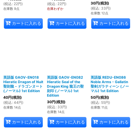
30
円
(税別)
(
税込
:
22
円
)
(
税込
:
22
円
)
(
税込
:
33
円
)
在庫数 9点
在庫わずか
在庫数 12点
カートに入れる
カートに入れる
カートに入れる
英語版 GAOV-EN018
英語版 GAOV-EN082
英語版 REDU-EN086
Hieratic Dragon of Nuit
Hieratic Seal of the
Noble Arms - Gallatin
聖刻龍－ドラゴンヌート
Dragon King 龍王の聖
聖剣ガラティーン (ノー
(ノーマル) 1st Edition
刻印 (ノーマル) 1st
マル) 1st Edition
Edition
40
円
(税別)
50
円
(税別)
30
円
(税別)
(
税込
:
44
円
)
(
税込
:
55
円
)
(
税込
:
33
円
)
在庫数 14点
在庫数 11点
在庫数 14点
カートに入れる
カートに入れる
カートに入れる