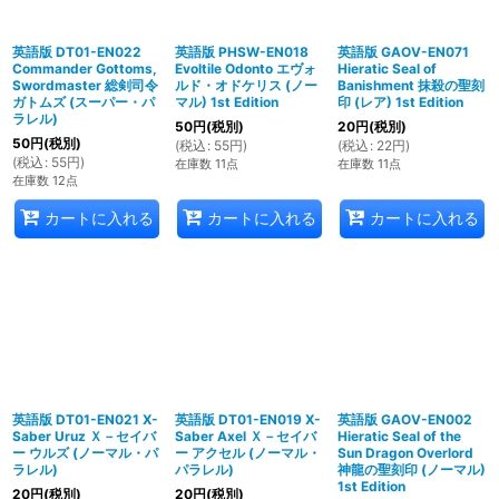
英語版 DT01-EN022
英語版 PHSW-EN018
英語版 GAOV-EN071
Commander Gottoms,
Evoltile Odonto エヴォ
Hieratic Seal of
Swordmaster 総剣司令
ルド・オドケリス (ノー
Banishment 抹殺の聖刻
ガトムズ (スーパー・パ
マル) 1st Edition
印 (レア) 1st Edition
ラレル)
50
円
(税別)
20
円
(税別)
50
円
(税別)
(
税込
:
55
円
)
(
税込
:
22
円
)
(
税込
:
55
円
)
在庫数 11点
在庫数 11点
在庫数 12点
カートに入れる
カートに入れる
カートに入れる
英語版 DT01-EN021 X-
英語版 DT01-EN019 X-
英語版 GAOV-EN002
Saber Uruz Ｘ－セイバ
Saber Axel Ｘ－セイバ
Hieratic Seal of the
ー ウルズ (ノーマル・パ
ー アクセル (ノーマル・
Sun Dragon Overlord
ラレル)
パラレル)
神龍の聖刻印 (ノーマル)
1st Edition
20
円
(税別)
20
円
(税別)