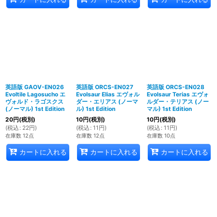
英語版 GAOV-EN026
英語版 ORCS-EN027
英語版 ORCS-EN028
Evoltile Lagosucho エ
Evolsaur Elias エヴォル
Evolsaur Terias エヴォ
ヴォルド・ラゴスクス
ダー・エリアス (ノーマ
ルダー・テリアス (ノー
(ノーマル) 1st Edition
ル) 1st Edition
マル) 1st Edition
20
円
(税別)
10
円
(税別)
10
円
(税別)
(
税込
:
22
円
)
(
税込
:
11
円
)
(
税込
:
11
円
)
在庫数 12点
在庫数 12点
在庫数 10点
カートに入れる
カートに入れる
カートに入れる