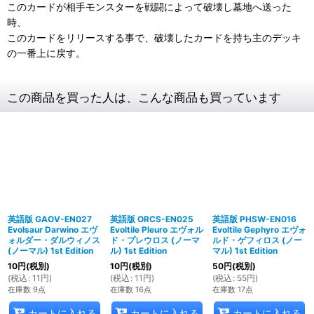
このカードが相手モンスターを戦闘によって破壊し墓地へ送った
時、
このカードをリリースする事で、破壊したカードを持ち主のデッキ
の一番上に戻す。
この商品を買った人は、こんな商品も買っています
英語版 GAOV-EN027
英語版 ORCS-EN025
英語版 PHSW-EN016
Evolsaur Darwino エヴ
Evoltile Pleuro エヴォル
Evoltile Gephyro エヴォ
ォルダー・ダルウィノス
ド・プレウロス (ノーマ
ルド・ゲフィロス (ノー
(ノーマル) 1st Edition
ル) 1st Edition
マル) 1st Edition
10
円
(税別)
10
円
(税別)
50
円
(税別)
(
税込
:
11
円
)
(
税込
:
11
円
)
(
税込
:
55
円
)
在庫数 9点
在庫数 16点
在庫数 17点
カートに入れる
カートに入れる
カートに入れる