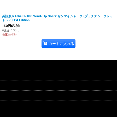
英語版 RA04-EN180 Wind-Up Shark ゼンマイシャーク (プラチナシークレッ
トレア) 1st Edition
150
円
(税別)
(
税込
:
165
円
)
在庫わずか
カートに入れる