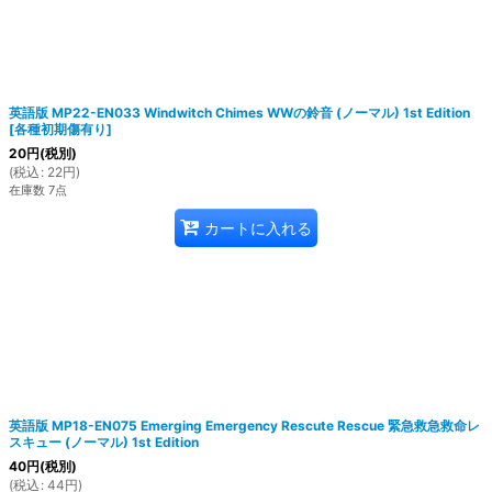
英語版 MP22-EN033 Windwitch Chimes WWの鈴音 (ノーマル) 1st Edition
[
各種初期傷有り
]
20
円
(税別)
(
税込
:
22
円
)
在庫数 7点
カートに入れる
英語版 MP18-EN075 Emerging Emergency Rescute Rescue 緊急救急救命レ
スキュー (ノーマル) 1st Edition
40
円
(税別)
(
税込
:
44
円
)