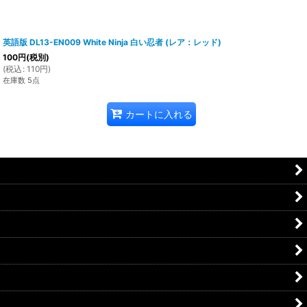
英語版 DL13-EN009 White Ninja 白い忍者 (レア：レッド)
100
円
(税別)
(
税込
:
110
円
)
在庫数 5点
カートに入れる