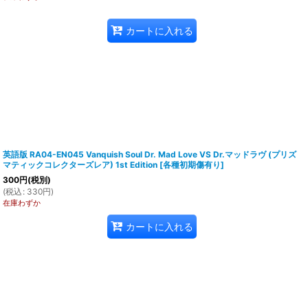
カートに入れる
英語版 RA04-EN045 Vanquish Soul Dr. Mad Love VS Dr.マッドラヴ (プリズ
マティックコレクターズレア) 1st Edition
[
各種初期傷有り
]
300
円
(税別)
(
税込
:
330
円
)
在庫わずか
カートに入れる