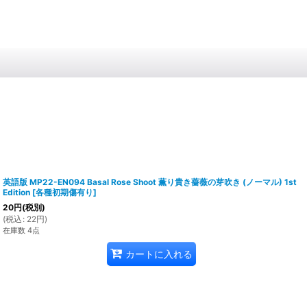
英語版 MP22-EN094 Basal Rose Shoot 薫り貴き薔薇の芽吹き (ノーマル) 1st
Edition
[
各種初期傷有り
]
20
円
(税別)
(
税込
:
22
円
)
在庫数 4点
カートに入れる