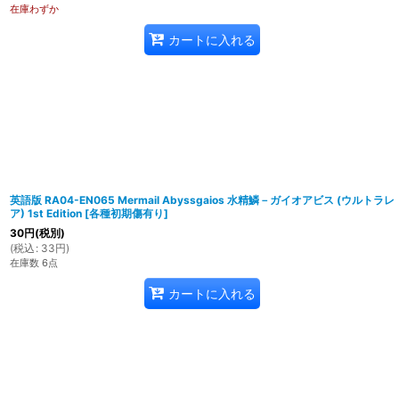
在庫わずか
カートに入れる
英語版 RA04-EN065 Mermail Abyssgaios 水精鱗－ガイオアビス (ウルトラレ
ア) 1st Edition
[
各種初期傷有り
]
30
円
(税別)
(
税込
:
33
円
)
在庫数 6点
カートに入れる