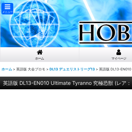
メニュー
ホーム
マイページ
ホーム
>
英語版 大会プロモ
>
DL13 デュエリストリーグ13
>
英語版 DL13-EN010
英語版 DL13-EN010 Ultimate Tyranno 究極恐獣 (レ