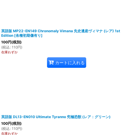
英語版 MP22-EN149 Chronomaly Vimana 先史遺産ヴィマナ (レア) 1st
Edition
[
各種初期傷有り
]
100
円
(税別)
(
税込
:
110
円
)
在庫わずか
カートに入れる
英語版 DL13-EN010 Ultimate Tyranno 究極恐獣 (レア：グリーン)
100
円
(税別)
(
税込
:
110
円
)
在庫わずか