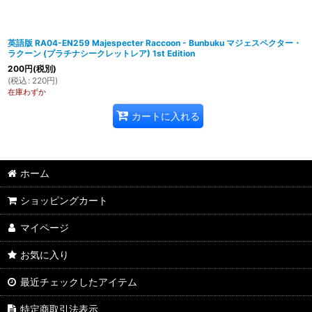
英語版 RA04-EN259 Majespecter Raccoon - Bunbuku マジェスペクター・
ラクーン (プラチナシークレットレア) 1st Edition
200
円
(税別)
(
税込
:
220
円
)
在庫わずか
カートに入れる
ホーム
ショッピングカート
マイページ
お気に入り
最近チェックしたアイテム
特定商取引法表示