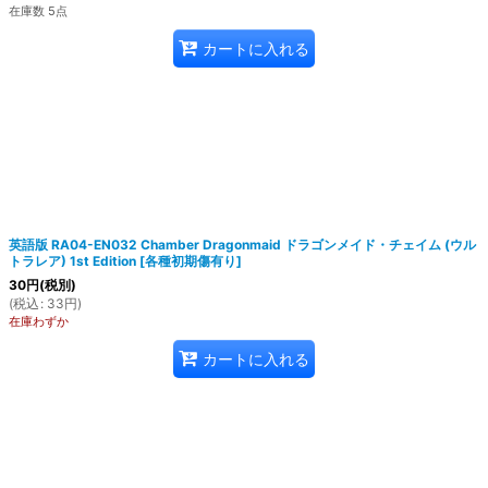
在庫数 5点
カートに入れる
英語版 RA04-EN032 Chamber Dragonmaid ドラゴンメイド・チェイム (ウル
トラレア) 1st Edition
[
各種初期傷有り
]
30
円
(税別)
(
税込
:
33
円
)
在庫わずか
カートに入れる