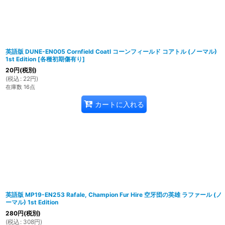
英語版 DUNE-EN005 Cornfield Coatl コーンフィールド コアトル (ノーマル)
1st Edition
[
各種初期傷有り
]
20
円
(税別)
(
税込
:
22
円
)
在庫数 16点
カートに入れる
英語版 MP19-EN253 Rafale, Champion Fur Hire 空牙団の英雄 ラファール (ノ
ーマル) 1st Edition
280
円
(税別)
(
税込
:
308
円
)