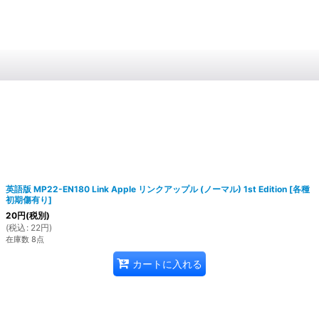
英語版 MP22-EN180 Link Apple リンクアップル (ノーマル) 1st Edition
[
各種
初期傷有り
]
20
円
(税別)
(
税込
:
22
円
)
在庫数 8点
カートに入れる