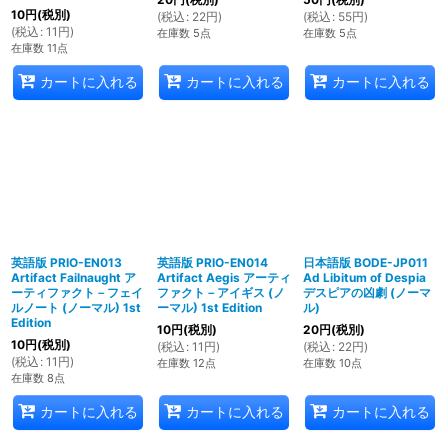
10
円
(税別)
(
税込
:
22
円
)
(
税込
:
55
円
)
(
税込
:
11
円
)
在庫数 5点
在庫数 5点
在庫数 11点
カートに入れる
カートに入れる
カートに入れる
英語版 PRIO-EN013
英語版 PRIO-EN014
日本語版 BODE-JP011
Artifact Failnaught ア
Artifact Aegis アーティ
Ad Libitum of Despia
ーティファクト－フェイ
ファクト－アイギス (ノ
デスピアの凶劇 (ノーマ
ルノート (ノーマル) 1st
ーマル) 1st Edition
ル)
Edition
10
円
(税別)
20
円
(税別)
10
円
(税別)
(
税込
:
11
円
)
(
税込
:
22
円
)
(
税込
:
11
円
)
在庫数 12点
在庫数 10点
在庫数 8点
カートに入れる
カートに入れる
カートに入れる