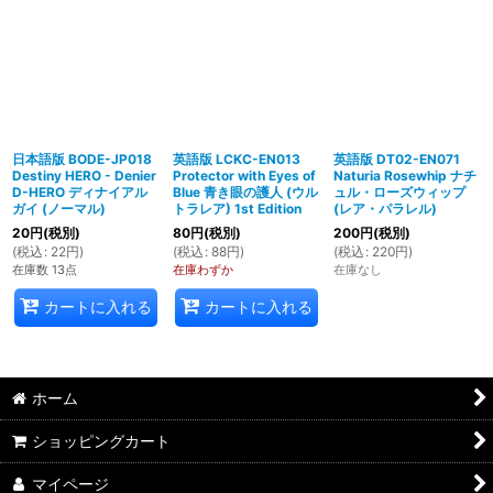
日本語版 BODE-JP018
英語版 LCKC-EN013
英語版 DT02-EN071
Destiny HERO - Denier
Protector with Eyes of
Naturia Rosewhip ナチ
D-HERO ディナイアル
Blue 青き眼の護人 (ウル
ュル・ローズウィップ
ガイ (ノーマル)
トラレア) 1st Edition
(レア・パラレル)
20
円
(税別)
80
円
(税別)
200
円
(税別)
(
税込
:
22
円
)
(
税込
:
88
円
)
(
税込
:
220
円
)
在庫数 13点
在庫わずか
在庫なし
カートに入れる
カートに入れる
ホーム
ショッピングカート
マイページ