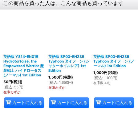
この商品を買った人は、こんな商品も買っています
英語版 YS14-EN015
英語版 BP03-EN235
英語版 BP03-EN235
Hydrotortoise, the
Typhoon タイフーン (シ
Typhoon タイフーン (ノ
Empowered Warrior 魔
ャターホイルレア) 1st
ーマル) 1st Edition
装戦士 ハイドロータス
Edition
1,000
円
(税別)
(ノーマル) 1st Edition
1,500
円
(税別)
(
税込
:
1,100
円
)
50
円
(税別)
(
税込
:
1,650
円
)
在庫数 4点
(
税込
:
55
円
)
在庫わずか
在庫わずか
カートに入れる
カートに入れる
カートに入れる