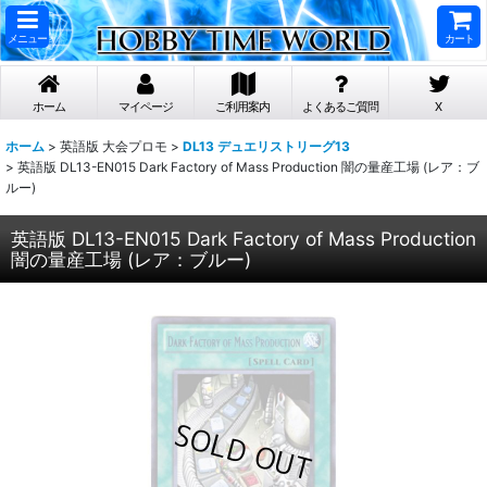
メニュー
カート
ホーム
マイページ
ご利用案内
よくあるご質問
X
ホーム
>
英語版 大会プロモ
>
DL13 デュエリストリーグ13
>
英語版 DL13-EN015 Dark Factory of Mass Production 闇の量産工場 (レア：ブ
ルー)
英語版 DL13-EN015 Dark Factory of Mass Production
闇の量産工場 (レア：ブルー)