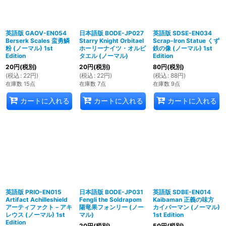
英語版 GAOV-EN054
日本語版 BODE-JP027
英語版 SDSE-EN034
Berserk Scales 蛮勇鱗
Starry Knight Orbitael
Scrap-Iron Statue くず
粉 (ノーマル) 1st
ホーリーナイツ・オルビ
鉄の像 (ノーマル) 1st
Edition
タエル (ノーマル)
Edition
20
円
(税別)
20
円
(税別)
80
円
(税別)
(
税込
:
22
円
)
(
税込
:
22
円
)
(
税込
:
88
円
)
在庫数 15点
在庫数 7点
在庫数 9点
カートに入れる
カートに入れる
カートに入れる
英語版 PRIO-EN015
日本語版 BODE-JP031
英語版 SDBE-EN014
Artifact Achilleshield
Fengli the Soldrapom
Kaibaman 正義の味方
アーティファクト－アキ
陽竜果フォンリー (ノー
カイバーマン (ノーマル)
レウス (ノーマル) 1st
マル)
1st Edition
Edition
20
円
(税別)
50
円
(税別)