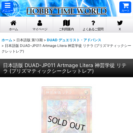
メニュー
カート
ホーム
マイページ
ご利用案内
よくあるご質問
X
ホーム
>
日本語版 第13期
>
DUAD デュエリスト・アドバンス
>
日本語版 DUAD-JP011 Artmage Litera 神芸学徒 リテラ (プリズマティックシー
クレットレア)
日本語版 DUAD-JP011 Artmage Litera 神芸学徒 リテ
ラ (プリズマティックシークレットレア)