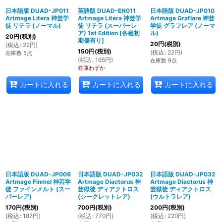
日本語版 DUAD-JP011
英語版 DUAD-EN011
日本語版 DUAD-JP010
Artmage Litera 神芸学
Artmage Litera 神芸学
Artmage Graflare 神芸
徒 リテラ (ノーマル)
徒 リテラ (スーパーレ
学徒 グラフレア (ノーマ
ア) 1st Edition
[
各種初
ル)
20
円
(税別)
期傷有り
]
20
円
(税別)
(
税込
:
22
円
)
150
円
(税別)
(
税込
:
22
円
)
在庫数 5点
(
税込
:
165
円
)
在庫数 9点
在庫わずか
カートに入れる
カートに入れる
カートに入れる
日本語版 DUAD-JP009
日本語版 DUAD-JP032
日本語版 DUAD-JP032
Artmage Finmel 神芸学
Artmage Diactorus 神
Artmage Diactorus 神
徒 ファインメルト (スー
芸獄徒 ディアクトロス
芸獄徒 ディアクトロス
パーレア)
(シークレットレア)
(ウルトラレア)
170
円
(税別)
700
円
(税別)
200
円
(税別)
(
税込
:
187
円
)
(
税込
:
770
円
)
(
税込
:
220
円
)