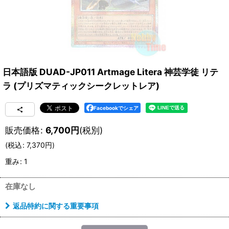
日本語版 DUAD-JP011 Artmage Litera 神芸学徒 リテ
ラ (プリズマティックシークレットレア)
Facebookでシェア
販売価格
:
6,700
円
(税別)
(
税込
:
7,370
円
)
重み
:
1
在庫なし
返品特約に関する重要事項