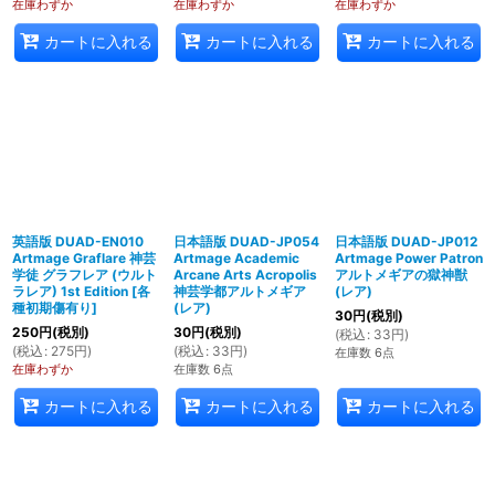
在庫わずか
在庫わずか
在庫わずか
カートに入れる
カートに入れる
カートに入れる
英語版 DUAD-EN010
日本語版 DUAD-JP054
日本語版 DUAD-JP012
Artmage Graflare 神芸
Artmage Academic
Artmage Power Patron
学徒 グラフレア (ウルト
Arcane Arts Acropolis
アルトメギアの獄神獣
ラレア) 1st Edition
[
各
神芸学都アルトメギア
(レア)
種初期傷有り
]
(レア)
30
円
(税別)
250
円
(税別)
30
円
(税別)
(
税込
:
33
円
)
(
税込
:
275
円
)
(
税込
:
33
円
)
在庫数 6点
在庫わずか
在庫数 6点
カートに入れる
カートに入れる
カートに入れる