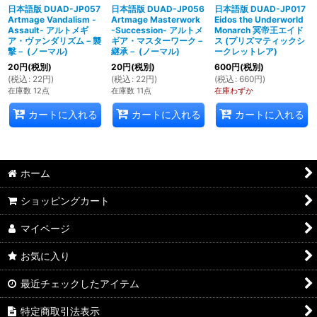
日本語版 DUAD-JP057
日本語版 DUAD-JP056
日本語版 DUAD-JP017
Artmage Vandalism -
Artmage Masterwork
Eidos the Underworld
Assault- アルトメギ
-Succession- アルトメ
Monarch 冥帝王エイド
ア・ヴァンダリズム－襲
ギア・マスターワーク－
ス (プリズマティックシ
撃－ (ノーマル)
継承－ (ノーマル)
ークレットレア)
20
円
(税別)
20
円
(税別)
600
円
(税別)
(
税込
:
22
円
)
(
税込
:
22
円
)
(
税込
:
660
円
)
在庫数 12点
在庫数 11点
在庫わずか
カートに入れる
カートに入れる
カートに入れる
ホーム
ショッピングカート
マイページ
お気に入り
最近チェックしたアイテム
特定商取引法表示