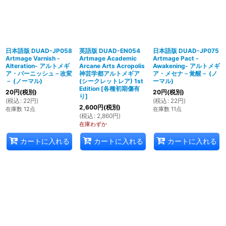
日本語版 DUAD-JP058
英語版 DUAD-EN054
日本語版 DUAD-JP075
Artmage Varnish -
Artmage Academic
Artmage Pact -
Alteration- アルトメギ
Arcane Arts Acropolis
Awakening- アルトメギ
ア・バーニッシュ－改変
神芸学都アルトメギア
ア・メセナ－覚醒－ (ノ
－ (ノーマル)
(シークレットレア) 1st
ーマル)
Edition
[
各種初期傷有
20
円
(税別)
20
円
(税別)
り
]
(
税込
:
22
円
)
(
税込
:
22
円
)
2,600
円
(税別)
在庫数 12点
在庫数 11点
(
税込
:
2,860
円
)
在庫わずか
カートに入れる
カートに入れる
カートに入れる