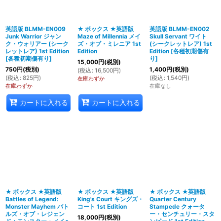
英語版 BLMM-EN009
★ ボックス ★英語版
英語版 BLMM-EN002
Junk Warrior ジャン
Maze of Millennia メイ
Skull Servant ワイト
ク・ウォリアー (シーク
ズ・オブ・ミレニア 1st
(シークレットレア) 1st
レットレア) 1st Edition
Edition
Edition
[
各種初期傷有
[
各種初期傷有り
]
り
]
15,000
円
(税別)
750
円
(税別)
1,400
円
(税別)
(
税込
:
16,500
円
)
(
税込
:
825
円
)
(
税込
:
1,540
円
)
在庫わずか
在庫わずか
在庫なし
カートに入れる
カートに入れる
★ ボックス ★英語版
★ ボックス ★英語版
★ ボックス ★英語版
Battles of Legend:
King's Court キングズ・
Quarter Century
Monster Mayhem バト
コート 1st Edition
Stampede クォータ
ルズ・オブ・レジェン
ー・センチュリー・スタ
18,000
円
(税別)