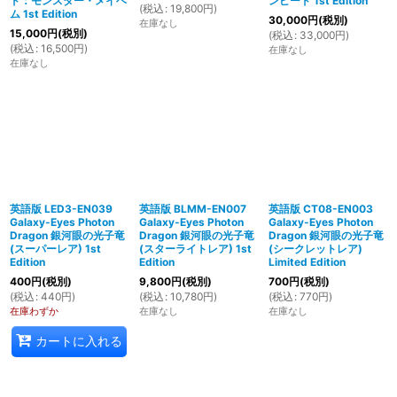
ド：モンスター・メイヘ
ンピード 1st Edition
(
税込
:
19,800
円
)
ム 1st Edition
30,000
円
(税別)
在庫なし
15,000
円
(税別)
(
税込
:
33,000
円
)
(
税込
:
16,500
円
)
在庫なし
在庫なし
英語版 LED3-EN039
英語版 BLMM-EN007
英語版 CT08-EN003
Galaxy-Eyes Photon
Galaxy-Eyes Photon
Galaxy-Eyes Photon
Dragon 銀河眼の光子竜
Dragon 銀河眼の光子竜
Dragon 銀河眼の光子竜
(スーパーレア) 1st
(スターライトレア) 1st
(シークレットレア)
Edition
Edition
Limited Edition
400
円
(税別)
9,800
円
(税別)
700
円
(税別)
(
税込
:
440
円
)
(
税込
:
10,780
円
)
(
税込
:
770
円
)
在庫わずか
在庫なし
在庫なし
カートに入れる