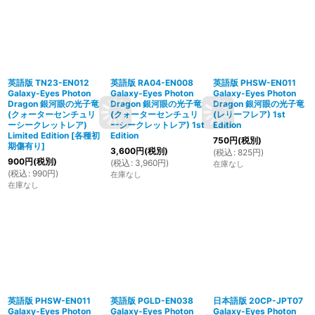
英語版 TN23-EN012
英語版 RA04-EN008
英語版 PHSW-EN011
Galaxy-Eyes Photon
Galaxy-Eyes Photon
Galaxy-Eyes Photon
Dragon 銀河眼の光子竜
Dragon 銀河眼の光子竜
Dragon 銀河眼の光子竜
(クォーターセンチュリ
(クォーターセンチュリ
(レリーフレア) 1st
ーシークレットレア)
ーシークレットレア) 1st
Edition
Limited Edition
[
各種初
Edition
750
円
(税別)
期傷有り
]
3,600
円
(税別)
(
税込
:
825
円
)
900
円
(税別)
(
税込
:
3,960
円
)
在庫なし
(
税込
:
990
円
)
在庫なし
在庫なし
英語版 PHSW-EN011
英語版 PGLD-EN038
日本語版 20CP-JPT07
Galaxy-Eyes Photon
Galaxy-Eyes Photon
Galaxy-Eyes Photon