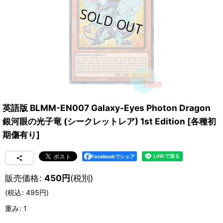
英語版 BLMM-EN007 Galaxy-Eyes Photon Dragon
銀河眼の光子竜 (シークレットレア) 1st Edition
[
各種初
期傷有り
]
Facebookでシェア
販売価格
:
450
円
(税別)
(
税込
:
495
円
)
重み
:
1