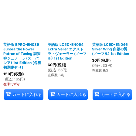
英語版 BPRO-EN039
英語版 LC5D-EN064
英語版 LC5D-EN046
Junora the Power
Extra Veiler エクスト
Silver Wing 白銀の翼
Patron of Tuning 調獄
ラ・ヴェーラー (ノーマ
(ノーマル) 1st Edition
神ジュノーラ (スーパー
ル) 1st Edition
30
円
(税別)
レア) 1st Edition
[
各種
60
円
(税別)
(
税込
:
33
円
)
初期傷有り
]
(
税込
:
66
円
)
在庫数 6点
150
円
(税別)
在庫数 6点
(
税込
:
165
円
)
在庫わずか
カートに入れる
カートに入れる
カートに入れる