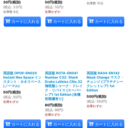
30
円
(税別)
50
円
(税別)
在庫数 10点
(
税込
:
33
円
)
(
税込
:
55
円
)
在庫数 6点
在庫わずか
カートに入れる
カートに入れる
カートに入れる
英語版 OP09-EN020
英語版 ROTA-EN041
英語版 RA04-EN142
Instant Neo Space イン
Number C32: Shark
Mask Change マスク・
スタント・ネオスペース
Drake LeVeiss CNo.32
チェンジ (プラチナシー
(ノーマル)
海咬龍シャーク・ドレイ
クレットレア) 1st
ク・リバイス (スーパー
Edition
50
円
(税別)
レア) 1st Edition
[
各種
500
円
(税別)
(
税込
:
55
円
)
初期傷有り
]
(
税込
:
550
円
)
在庫わずか
80
円
(税別)
在庫わずか
(
税込
:
88
円
)
在庫わずか
カートに入れる
カートに入れる
カートに入れる