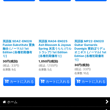
英語版 SDAZ-EN026
英語版 RA04-EN025
英語版 MP22-EN020
Fusion Substitute 置換
Ash Blossom & Joyous
Guitar Gurnards
融合 (ノーマル) 1st
Spring 灰流うらら (ウル
Duonigis 黄紡ぼうデュ
Edition
[
各種初期傷有
トラレア) 1st Edition
オニギス (ノーマル) 1st
り
]
[
各種初期傷有り
]
Edition
[
各種初期傷有
り
]
30
円
(税別)
1,050
円
(税別)
30
円
(税別)
(
税込
:
33
円
)
(
税込
:
1,155
円
)
(
税込
:
33
円
)
在庫数 9点
在庫数 5点
在庫数 10点
カートに入れる
カートに入れる
カートに入れる
ホーム