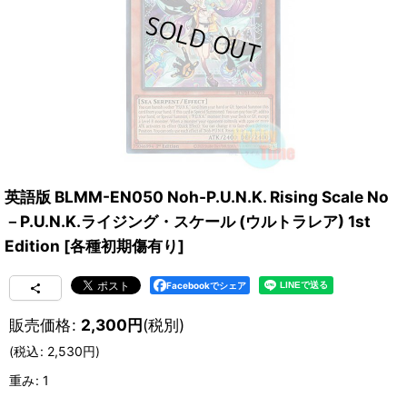
英語版 BLMM-EN050 Noh-P.U.N.K. Rising Scale No
－P.U.N.K.ライジング・スケール (ウルトラレア) 1st
Edition
[
各種初期傷有り
]
Facebookでシェア
販売価格
:
2,300
円
(税別)
(
税込
:
2,530
円
)
重み
:
1