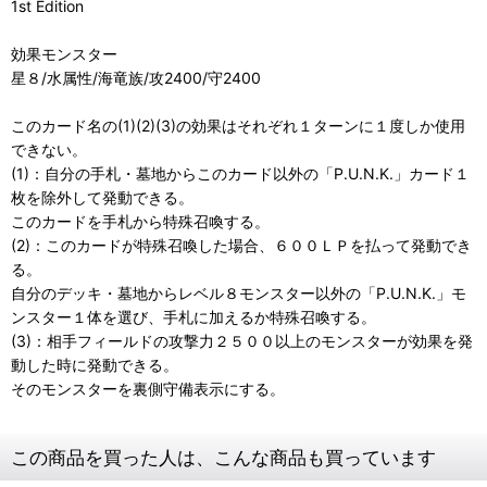
1st Edition
効果モンスター
星８/水属性/海竜族/攻2400/守2400
このカード名の(1)(2)(3)の効果はそれぞれ１ターンに１度しか使用
できない。
(1)：自分の手札・墓地からこのカード以外の「P.U.N.K.」カード１
枚を除外して発動できる。
このカードを手札から特殊召喚する。
(2)：このカードが特殊召喚した場合、６００ＬＰを払って発動でき
る。
自分のデッキ・墓地からレベル８モンスター以外の「P.U.N.K.」モ
ンスター１体を選び、手札に加えるか特殊召喚する。
(3)：相手フィールドの攻撃力２５００以上のモンスターが効果を発
動した時に発動できる。
そのモンスターを裏側守備表示にする。
この商品を買った人は、こんな商品も買っています