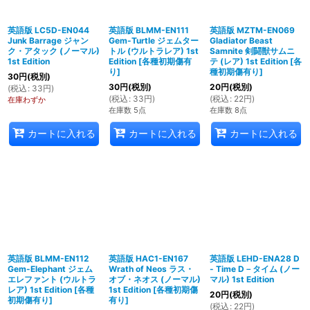
英語版 LC5D-EN044
英語版 BLMM-EN111
英語版 MZTM-EN069
Junk Barrage ジャン
Gem-Turtle ジェムター
Gladiator Beast
ク・アタック (ノーマル)
トル (ウルトラレア) 1st
Samnite 剣闘獣サムニ
1st Edition
Edition
[
各種初期傷有
テ (レア) 1st Edition
[
各
り
]
種初期傷有り
]
30
円
(税別)
30
円
(税別)
20
円
(税別)
(
税込
:
33
円
)
(
税込
:
33
円
)
(
税込
:
22
円
)
在庫わずか
在庫数 5点
在庫数 8点
カートに入れる
カートに入れる
カートに入れる
英語版 BLMM-EN112
英語版 HAC1-EN167
英語版 LEHD-ENA28 D
Gem-Elephant ジェム
Wrath of Neos ラス・
- Time D－タイム (ノー
エレファント (ウルトラ
オブ・ネオス (ノーマル)
マル) 1st Edition
レア) 1st Edition
[
各種
1st Edition
[
各種初期傷
20
円
(税別)
初期傷有り
]
有り
]
(
税込
:
22
円
)