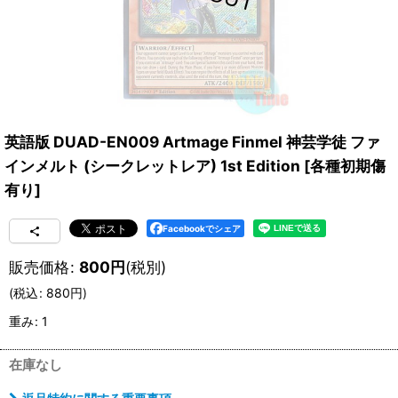
英語版 DUAD-EN009 Artmage Finmel 神芸学徒 ファ
インメルト (シークレットレア) 1st Edition
[
各種初期傷
有り
]
Facebookでシェア
販売価格
:
800
円
(税別)
(
税込
:
880
円
)
重み
:
1
在庫なし