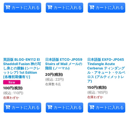
カートに入れる
カートに入れる
カートに入れる
英語版 BLGG-EN112 El
日本語版 ETCO-JP059
日本語版 EXFO-JP045
Shaddoll Fusion 神の写
Stairs of Mail メールの
Tindangle Acute
し身との接触 (シークレ
階段 (ノーマル)
Cerberus ティンダング
ットレア) 1st Edition
ル・アキュート・ケルベ
20
円
(税別)
[
各種初期傷有り
]
ロス (アルティメットレ
(
税込
:
22
円
)
ア)
在庫数 6点
150
円
(税別)
100
円
(税別)
(
税込
:
165
円
)
(
税込
:
110
円
)
在庫わずか
在庫わずか
カートに入れる
カートに入れる
カートに入れる