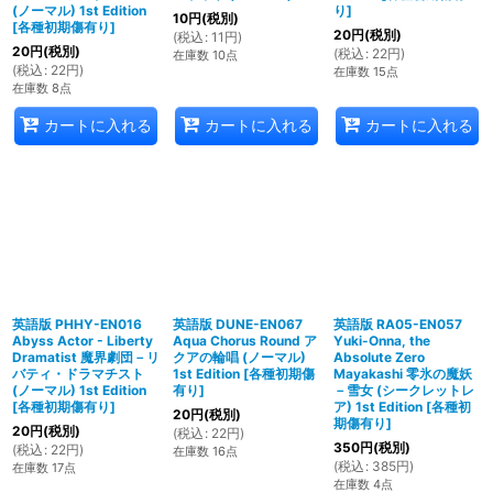
(ノーマル) 1st Edition
り
]
10
円
(税別)
[
各種初期傷有り
]
20
円
(税別)
(
税込
:
11
円
)
20
円
(税別)
(
税込
:
22
円
)
在庫数 10点
(
税込
:
22
円
)
在庫数 15点
在庫数 8点
カートに入れる
カートに入れる
カートに入れる
英語版 PHHY-EN016
英語版 DUNE-EN067
英語版 RA05-EN057
Abyss Actor - Liberty
Aqua Chorus Round ア
Yuki-Onna, the
Dramatist 魔界劇団－リ
クアの輪唱 (ノーマル)
Absolute Zero
バティ・ドラマチスト
1st Edition
[
各種初期傷
Mayakashi 零氷の魔妖
(ノーマル) 1st Edition
有り
]
－雪女 (シークレットレ
[
各種初期傷有り
]
ア) 1st Edition
[
各種初
20
円
(税別)
期傷有り
]
20
円
(税別)
(
税込
:
22
円
)
350
円
(税別)
(
税込
:
22
円
)
在庫数 16点
(
税込
:
385
円
)
在庫数 17点
在庫数 4点