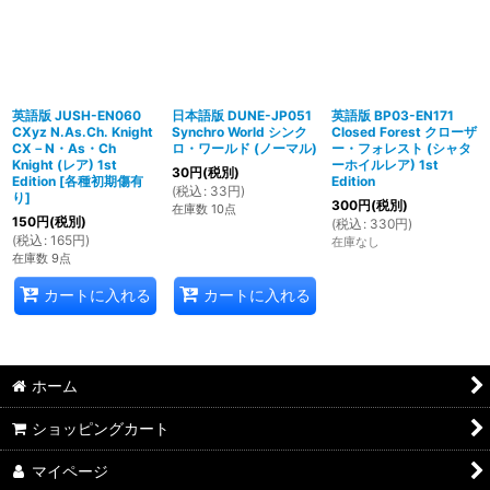
英語版 JUSH-EN060
日本語版 DUNE-JP051
英語版 BP03-EN171
CXyz N.As.Ch. Knight
Synchro World シンク
Closed Forest クローザ
CX－N・As・Ch
ロ・ワールド (ノーマル)
ー・フォレスト (シャタ
Knight (レア) 1st
ーホイルレア) 1st
30
円
(税別)
Edition
[
各種初期傷有
Edition
(
税込
:
33
円
)
り
]
300
円
(税別)
在庫数 10点
150
円
(税別)
(
税込
:
330
円
)
(
税込
:
165
円
)
在庫なし
在庫数 9点
カートに入れる
カートに入れる
ホーム
ショッピングカート
マイページ