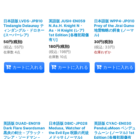
日本語版 LVDS-JPB10
英語版 JUSH-EN059
日本語版 WPP4-JP010
Tindangle Delaunay テ
N.As.H. Knight N・
Prey of the Jirai Gumo
ィンダングル・ドロネー
As・H Knight (レア)
地雷蜘蛛の餌食 (ノーマ
(スーパーレア)
1st Edition
[
各種初期傷
ル)
有り
]
50
円
(税別)
30
円
(税別)
180
円
(税別)
(
税込
:
55
円
)
(
税込
:
33
円
)
(
税込
:
198
円
)
在庫数 4点
在庫わずか
在庫数 10点
カートに入れる
カートに入れる
カートに入れる
英語版 DUAD-EN019
日本語版 DBIC-JP028
英語版 CYAC-EN030
Dark Flare Swordsman
Medusa, Watcher of
PenduLuMoon ペンデュ
黒炎の剣士－ブラック・
the Evil Eye 呪眼の死徒
ラムーン (ノーマル) 1st
フレア・ソードマン－
メドゥサ (ノーマル)
Edition
[
各種初期傷有