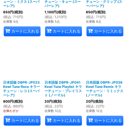
ューン・ミクス (スーパ
チューン・キュー (スー
チューン・クリップ (ス
ーレア)
パーレア)
ーパーレア)
650
円
(税別)
1,100
円
(税別)
650
円
(税別)
(
税込
:
715
円
)
(
税込
:
1,210
円
)
(
税込
:
715
円
)
在庫数 9点
在庫数 5点
在庫数 8点
カートに入れる
カートに入れる
カートに入れる
日本語版 DBPR-JP033
日本語版 DBPR-JP041
日本語版 DBPR-JP036
Kewl Tune Reco キラー
Kewl Tune Playlist キラ
Kewl Tune Remix キラ
チューン・レコ (スーパ
ーチューン・プレイリス
ーチューン・リミックス
ーレア)
ト (ノーマル)
(ノーマル)
800
円
(税別)
20
円
(税別)
20
円
(税別)
(
税込
:
880
円
)
(
税込
:
22
円
)
(
税込
:
22
円
)
在庫わずか
在庫数 12点
在庫数 12点
カートに入れる
カートに入れる
カートに入れる