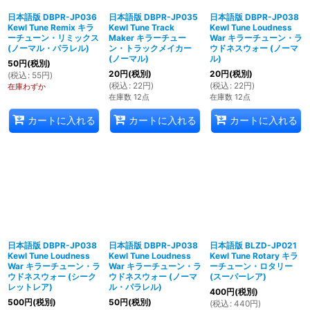
日本語版 DBPR-JP036
日本語版 DBPR-JP035
日本語版 DBPR-JP038
Kewl Tune Remix キラ
Kewl Tune Track
Kewl Tune Loudness
ーチューン・リミックス
Maker キラーチュー
War キラーチューン・ラ
(ノーマル・パラレル)
ン・トラックメイカー
ウドネスウォー (ノーマ
(ノーマル)
ル)
50
円
(税別)
20
円
(税別)
20
円
(税別)
(
税込
:
55
円
)
(
税込
:
22
円
)
(
税込
:
22
円
)
在庫わずか
在庫数 12点
在庫数 12点
カートに入れる
カートに入れる
カートに入れる
日本語版 DBPR-JP038
日本語版 DBPR-JP038
日本語版 BLZD-JP021
Kewl Tune Loudness
Kewl Tune Loudness
Kewl Tune Rotary キラ
War キラーチューン・ラ
War キラーチューン・ラ
ーチューン・ロタリー
ウドネスウォー (シーク
ウドネスウォー (ノーマ
(スーパーレア)
レットレア)
ル・パラレル)
400
円
(税別)
500
円
(税別)
50
円
(税別)
(
税込
:
440
円
)