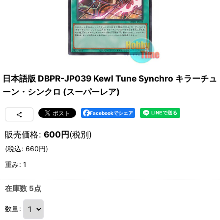
日本語版 DBPR-JP039 Kewl Tune Synchro キラーチュ
ーン・シンクロ (スーパーレア)
Facebookでシェア
販売価格
:
600
円
(税別)
(
税込
:
660
円
)
重み
:
1
在庫数 5点
数量
: