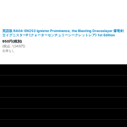
英語版 RA04-EN253 Ignister Prominence, the Blasting Dracoslayer 爆竜剣
士イグニスターP (クォーターセンチュリーシークレットレア) 1st Edition
950
円
(税別)
(
税込
:
1,045
円
)
在庫なし