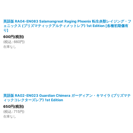
英語版 RA04-EN083 Salamangreat Raging Phoenix 転生炎獣レイジング・フ
ェニックス (プリズマティックアルティメットレア) 1st Edition
[
各種初期傷有
り
]
600
円
(税別)
(
税込
:
660
円
)
在庫なし
英語版 RA02-EN023 Guardian Chimera ガーディアン・キマイラ (プリズマテ
ィックコレクターズレア) 1st Edition
650
円
(税別)
(
税込
:
715
円
)
在庫なし