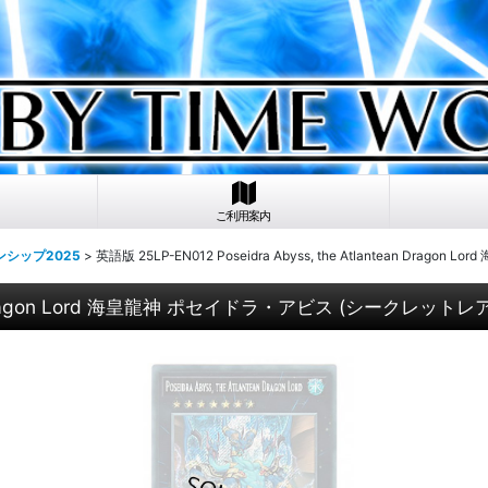
ご利用案内
シップ2025
>
英語版 25LP-EN012 Poseidra Abyss, the Atlantean Drag
ean Dragon Lord 海皇龍神 ポセイドラ・アビス (シークレットレア / 