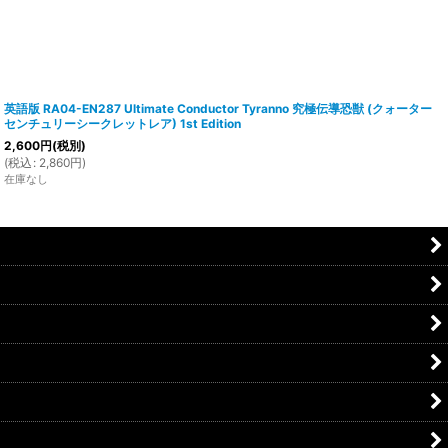
英語版 RA04-EN287 Ultimate Conductor Tyranno 究極伝導恐獣 (クォーター
センチュリーシークレットレア) 1st Edition
2,600
円
(税別)
(
税込
:
2,860
円
)
在庫なし