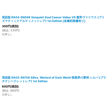
英語版 RA04-EN046 Vanquish Soul Caesar Valius VS 龍帝ヴァリウス (プリ
ズマティックアルティメットレア) 1st Edition
[
各種初期傷有り
]
300
円
(税別)
(
税込
:
330
円
)
在庫なし
英語版 RA03-EN158 Sillva, Warlord of Dark World 暗黒界の軍神 シルバ (プラ
チナシークレットレア) 1st Edition
600
円
(税別)
(
税込
:
660
円
)
在庫なし