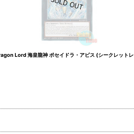
ean Dragon Lord 海皇龍神 ポセイドラ・アビス (シークレットレア 