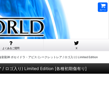
カート
よくあるご質問
X
on Lord 海皇龍神 ポセイドラ・アビス (シークレットレア / ロゴ入り) Limited Edition
ロゴ入り) Limited Edition
[
各種初期傷有り
]