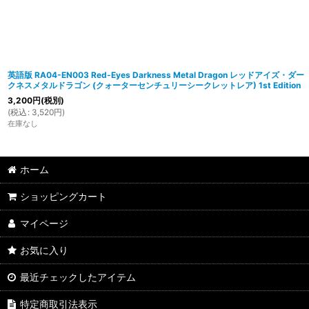
英語版 RA04-EN003 Red-Eyes Darkness Metal Dragon レッドアイズ・ダー
クネスメタルドラゴン (クォーターセンチュリーシークレットレア) 1st Edition
3,200
円
(税別)
(
税込
:
3,520
円
)
在庫なし
ホーム
ショッピングカート
マイページ
お気に入り
最近チェックしたアイテム
特定商取引法表示