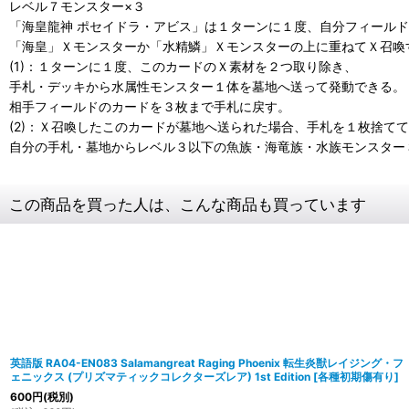
レベル７モンスター×３
「海皇龍神 ポセイドラ・アビス」は１ターンに１度、自分フィール
「海皇」Ｘモンスターか「水精鱗」Ｘモンスターの上に重ねてＸ召喚
(1)：１ターンに１度、このカードのＸ素材を２つ取り除き、
手札・デッキから水属性モンスター１体を墓地へ送って発動できる。
相手フィールドのカードを３枚まで手札に戻す。
(2)：Ｘ召喚したこのカードが墓地へ送られた場合、手札を１枚捨て
自分の手札・墓地からレベル３以下の魚族・海竜族・水族モンスター
この商品を買った人は、こんな商品も買っています
英語版 RA04-EN083 Salamangreat Raging Phoenix 転生炎獣レイジング・フ
ェニックス (プリズマティックコレクターズレア) 1st Edition
[
各種初期傷有り
]
600
円
(税別)