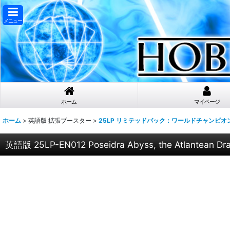
メニュー
ホーム
マイページ
ホーム
>
英語版 拡張ブースター
>
25LP リミテッドパック：ワールドチャンピオン
英語版 25LP-EN012 Poseidra Abyss, the Atlant