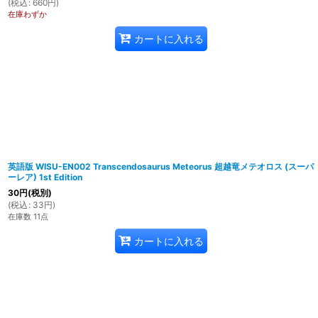
(
税込
:
660
円
)
在庫わずか
カートに入れる
英語版 WISU-EN002 Transcendosaurus Meteorus 超越竜メテオロス (スーパ
ーレア) 1st Edition
30
円
(税別)
(
税込
:
33
円
)
在庫数 11点
カートに入れる