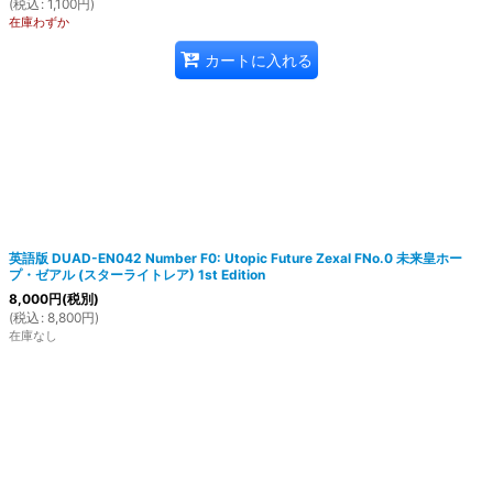
(
税込
:
1,100
円
)
在庫わずか
カートに入れる
英語版 DUAD-EN042 Number F0: Utopic Future Zexal FNo.0 未来皇ホー
プ・ゼアル (スターライトレア) 1st Edition
8,000
円
(税別)
(
税込
:
8,800
円
)
在庫なし