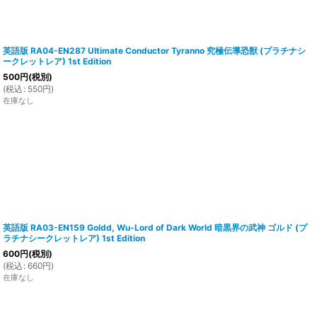
英語版 RA04-EN287 Ultimate Conductor Tyranno 究極伝導恐獣 (プラチナシ
ークレットレア) 1st Edition
500
円
(税別)
(
税込
:
550
円
)
在庫なし
英語版 RA03-EN159 Goldd, Wu-Lord of Dark World 暗黒界の武神 ゴルド (プ
ラチナシークレットレア) 1st Edition
600
円
(税別)
(
税込
:
660
円
)
在庫なし