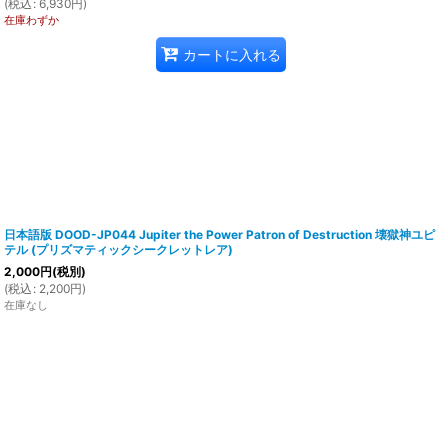
(
税込
:
6,930
円
)
在庫わずか
カートに入れる
日本語版 DOOD-JP044 Jupiter the Power Patron of Destruction 壊獄神ユピ
テル (プリズマティックシークレットレア)
2,000
円
(税別)
(
税込
:
2,200
円
)
在庫なし