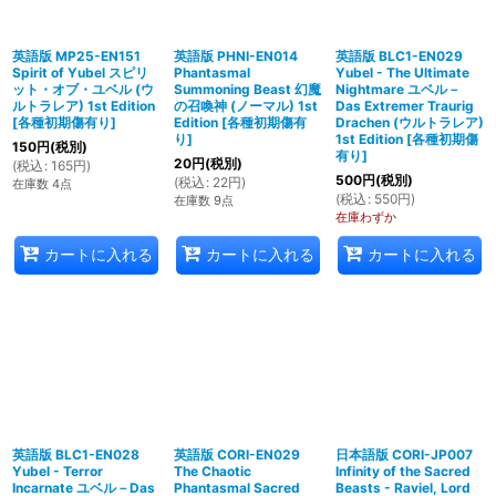
英語版 MP25-EN151
英語版 PHNI-EN014
英語版 BLC1-EN029
Spirit of Yubel スピリ
Phantasmal
Yubel - The Ultimate
ット・オブ・ユベル (ウ
Summoning Beast 幻魔
Nightmare ユベル－
ルトラレア) 1st Edition
の召喚神 (ノーマル) 1st
Das Extremer Traurig
[
各種初期傷有り
]
Edition
[
各種初期傷有
Drachen (ウルトラレア)
り
]
1st Edition
[
各種初期傷
150
円
(税別)
有り
]
20
円
(税別)
(
税込
:
165
円
)
500
円
(税別)
(
税込
:
22
円
)
在庫数 4点
(
税込
:
550
円
)
在庫数 9点
在庫わずか
カートに入れる
カートに入れる
カートに入れる
英語版 BLC1-EN028
英語版 CORI-EN029
日本語版 CORI-JP007
Yubel - Terror
The Chaotic
Infinity of the Sacred
Incarnate ユベル－Das
Phantasmal Sacred
Beasts - Raviel, Lord