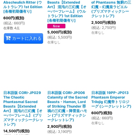
Abscheulich Ritter (ウ
Beasts【Extended
of Phantasms 無窮の三
ルトラレア) 1st Edition
Art】 混沌の三幻魔【オ
幻魔－幻魔皇ラビエル
[
各種初期傷有り
]
ーバーフレーム】 (ウル
(プリズマティックシー
トラレア) 1st Edition
クレットレア)
600
円
(税別)
[
各種初期傷有り
]
2,500
円
(税別)
(
税込
:
660
円
)
(
税込
:
2,750
円
)
在庫数 4点
5,000
円
(税別)
在庫なし
(
税込
:
5,500
円
)
カートに入れる
在庫なし
日本語版 CORI-JP029
日本語版 CORI-JP006
日本語版 19PP-JP013
The Chaotic
Calamity of the Sacred
Phantasm Emperor
Phantasmal Sacred
Beasts - Hamon, Lord
Trilojig 幻魔帝トリロジ
Beasts【Extended
of Striking Thunder 罪
ーグ (シークレットレア)
Art】 混沌の三幻魔【オ
禍の三幻魔－降雷皇ハモ
600
円
(税別)
ーバーフレーム】 (プリ
ン (プリズマティックシ
(
税込
:
660
円
)
ズマティックシークレッ
ークレットレア)
在庫なし
トレア)
2,900
円
(税別)
14,500
円
(税別)
(
税込
:
3,190
円
)