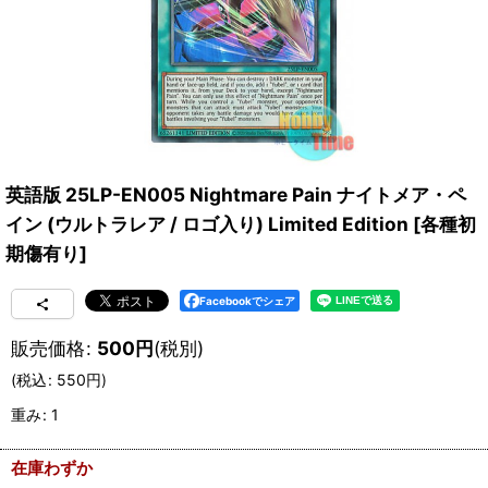
英語版 25LP-EN005 Nightmare Pain ナイトメア・ペ
イン (ウルトラレア / ロゴ入り) Limited Edition
[
各種初
期傷有り
]
Facebookでシェア
販売価格
:
500
円
(税別)
(
税込
:
550
円
)
重み
:
1
在庫わずか