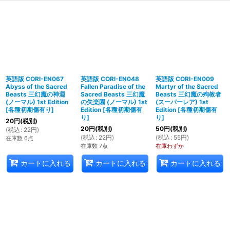
英語版 CORI-EN067
英語版 CORI-EN048
英語版 CORI-EN009
Abyss of the Sacred
Fallen Paradise of the
Martyr of the Sacred
Beasts 三幻魔の神淵
Sacred Beasts 三幻魔
Beasts 三幻魔の殉教者
(ノーマル) 1st Edition
の失楽園 (ノーマル) 1st
(スーパーレア) 1st
[
各種初期傷有り
]
Edition
[
各種初期傷有
Edition
[
各種初期傷有
り
]
り
]
20
円
(税別)
20
円
(税別)
50
円
(税別)
(
税込
:
22
円
)
(
税込
:
22
円
)
(
税込
:
55
円
)
在庫数 6点
在庫数 7点
在庫わずか
カートに入れる
カートに入れる
カートに入れる