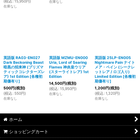
(
税込
:
15,950
円
)
在庫なし
在庫なし
英語版 RA03-EN027
英語版 MZMU-EN000
英語版 25LP-EN005
Dark Beckoning Beast
Uria, Lord of Searing
Nightmare Pain ナイト
暗黒の招来神 (プリズマ
Flames 神炎皇ウリア
メア・ペイン (シークレ
ティックコレクターズレ
(スターライトレア) 1st
ットレア / ロゴ入り)
ア) 1st Edition
[
各種初
Edition
Limited Edition
[
各種初
期傷有り
]
期傷有り
]
14,500
円
(税別)
500
円
(税別)
1,200
円
(税別)
(
税込
:
15,950
円
)
(
税込
:
550
円
)
(
税込
:
1,320
円
)
在庫なし
在庫なし
在庫なし
ホーム
ショッピングカート