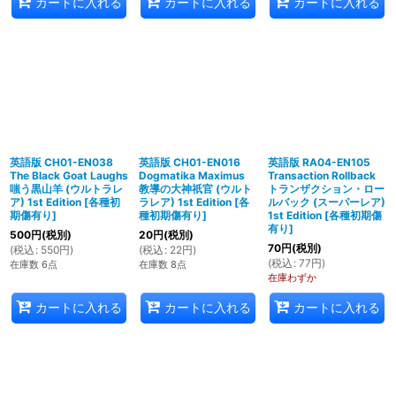
カートに入れる
カートに入れる
カートに入れる
英語版 CH01-EN038
英語版 CH01-EN016
英語版 RA04-EN105
The Black Goat Laughs
Dogmatika Maximus
Transaction Rollback
嗤う黒山羊 (ウルトラレ
教導の大神祇官 (ウルト
トランザクション・ロー
ア) 1st Edition
[
各種初
ラレア) 1st Edition
[
各
ルバック (スーパーレア)
期傷有り
]
種初期傷有り
]
1st Edition
[
各種初期傷
有り
]
500
円
(税別)
20
円
(税別)
70
円
(税別)
(
税込
:
550
円
)
(
税込
:
22
円
)
(
税込
:
77
円
)
在庫数 6点
在庫数 8点
在庫わずか
カートに入れる
カートに入れる
カートに入れる