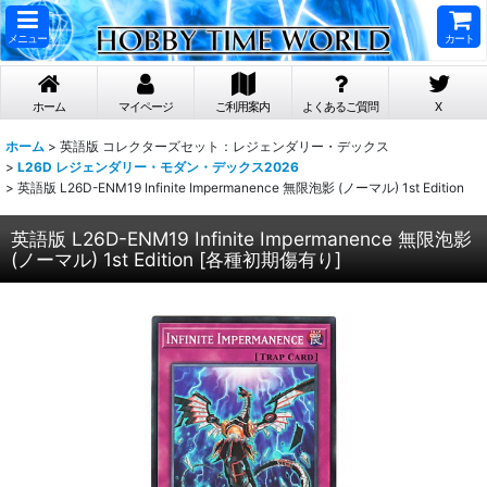
メニュー
カート
ホーム
マイページ
ご利用案内
よくあるご質問
X
ホーム
>
英語版 コレクターズセット：レジェンダリー・デックス
>
L26D レジェンダリー・モダン・デックス2026
>
英語版 L26D-ENM19 Infinite Impermanence 無限泡影 (ノーマル) 1st Edition
英語版 L26D-ENM19 Infinite Impermanence 無限泡影
(ノーマル) 1st Edition
[
各種初期傷有り
]