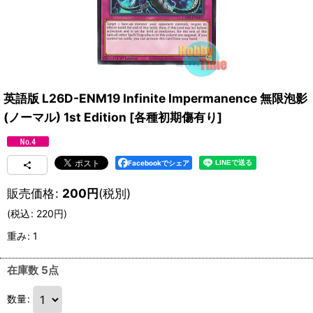
英語版 L26D-ENM19 Infinite Impermanence 無限泡影
(ノーマル) 1st Edition
[
各種初期傷有り
]
Facebookでシェア
販売価格
:
200
円
(税別)
(
税込
:
220
円
)
重み
:
1
在庫数 5点
数量
: