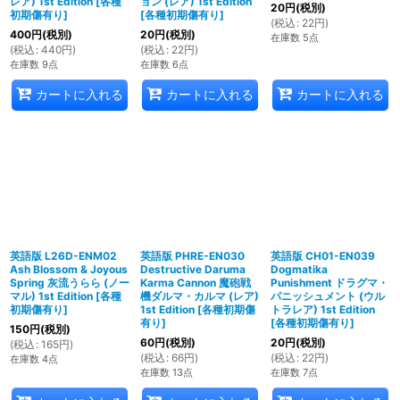
レア) 1st Edition
[
各種
ョン (レア) 1st Edition
20
円
(税別)
初期傷有り
]
[
各種初期傷有り
]
(
税込
:
22
円
)
400
円
(税別)
20
円
(税別)
在庫数 5点
(
税込
:
440
円
)
(
税込
:
22
円
)
在庫数 9点
在庫数 6点
カートに入れる
カートに入れる
カートに入れる
英語版 L26D-ENM02
英語版 PHRE-EN030
英語版 CH01-EN039
Ash Blossom & Joyous
Destructive Daruma
Dogmatika
Spring 灰流うらら (ノー
Karma Cannon 魔砲戦
Punishment ドラグマ・
マル) 1st Edition
[
各種
機ダルマ・カルマ (レア)
パニッシュメント (ウル
初期傷有り
]
1st Edition
[
各種初期傷
トラレア) 1st Edition
有り
]
[
各種初期傷有り
]
150
円
(税別)
60
円
(税別)
20
円
(税別)
(
税込
:
165
円
)
(
税込
:
66
円
)
(
税込
:
22
円
)
在庫数 4点
在庫数 13点
在庫数 7点