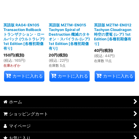
英語版 RA04-EN105
英語版 MZTM-EN015
英語版 MZTM-EN012
Transaction Rollback
Tachyon Spiral of
Tachyon Cloudragon
トランザクション・ロー
Destruction 殲滅のタキ
時空の雲篭 (レア) 1st
ルバック (ウルトラレア)
オン・スパイラル (レア)
Edition
[
各種初期傷有
1st Edition
[
各種初期傷
1st Edition
[
各種初期傷
り
]
有り
]
有り
]
40
円
(税別)
150
円
(税別)
20
円
(税別)
(
税込
:
44
円
)
(
税込
:
165
円
)
(
税込
:
22
円
)
在庫数 11点
在庫わずか
在庫数 5点
カートに入れる
カートに入れる
カートに入れる
ホーム
ショッピングカート
マイページ
お気に入り