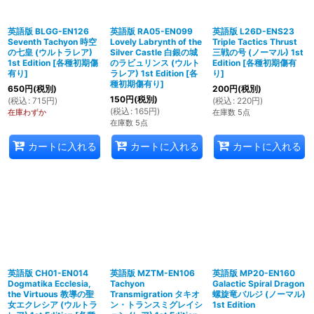
英語版 BLGG-EN126
英語版 RA05-EN099
英語版 L26D-ENS23
Seventh Tachyon 時空
Lovely Labrynth of the
Triple Tactics Thrust
の七皇 (ウルトラレア)
Silver Castle 白銀の城
三戦の号 (ノーマル) 1st
1st Edition
[
各種初期傷
のラビュリンス (ウルト
Edition
[
各種初期傷有
有り
]
ラレア) 1st Edition
[
各
り
]
種初期傷有り
]
650
円
(税別)
200
円
(税別)
150
円
(税別)
(
税込
:
715
円
)
(
税込
:
220
円
)
(
税込
:
165
円
)
在庫わずか
在庫数 5点
在庫数 5点
カートに入れる
カートに入れる
カートに入れる
英語版 CH01-EN014
英語版 MZTM-EN106
英語版 MP20-EN160
Dogmatika Ecclesia,
Tachyon
Galactic Spiral Dragon
the Virtuous 教導の聖
Transmigration タキオ
螺旋竜バルジ (ノーマル)
女エクレシア (ウルトラ
ン・トランスミグレイシ
1st Edition