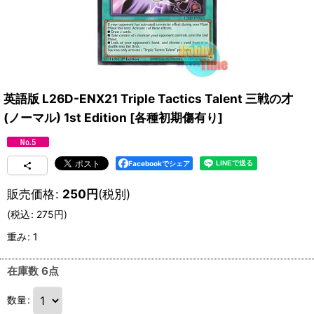
英語版 L26D-ENX21 Triple Tactics Talent 三戦の才
(ノーマル) 1st Edition
[
各種初期傷有り
]
Facebookでシェア
販売価格
:
250
円
(税別)
(
税込
:
275
円
)
重み
:
1
在庫数 6点
数量
: