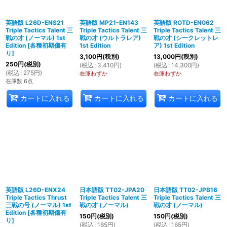
英語版 L26D-ENS21
英語版 MP21-EN143
英語版 ROTD-EN062
Triple Tactics Talent 三
Triple Tactics Talent 三
Triple Tactics Talent 三
戦の才 (ノーマル) 1st
戦の才 (ウルトラレア)
戦の才 (シークレットレ
Edition
[
各種初期傷有
1st Edition
ア) 1st Edition
り
]
3,100
円
(税別)
13,000
円
(税別)
250
円
(税別)
(
税込
:
3,410
円
)
(
税込
:
14,300
円
)
(
税込
:
275
円
)
在庫わずか
在庫わずか
在庫数 6点
カートに入れる
カートに入れる
カートに入れる
英語版 L26D-ENX24
日本語版 TT02-JPA20
日本語版 TT02-JPB16
Triple Tactics Thrust
Triple Tactics Talent 三
Triple Tactics Talent 三
三戦の号 (ノーマル) 1st
戦の才 (ノーマル)
戦の才 (ノーマル)
Edition
[
各種初期傷有
150
円
(税別)
150
円
(税別)
り
]
(
税込
:
165
円
)
(
税込
:
165
円
)