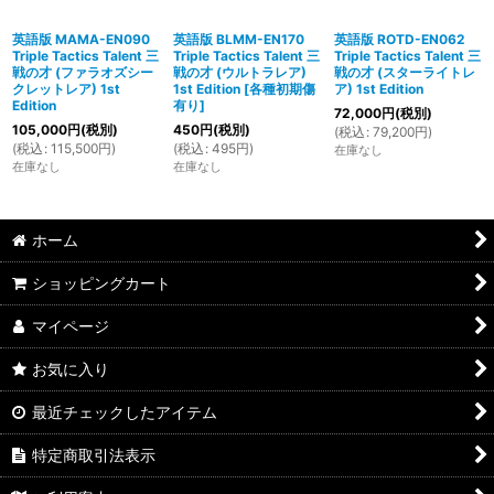
英語版 MAMA-EN090
英語版 BLMM-EN170
英語版 ROTD-EN062
Triple Tactics Talent 三
Triple Tactics Talent 三
Triple Tactics Talent 三
戦の才 (ファラオズシー
戦の才 (ウルトラレア)
戦の才 (スターライトレ
クレットレア) 1st
1st Edition
[
各種初期傷
ア) 1st Edition
Edition
有り
]
72,000
円
(税別)
105,000
円
(税別)
450
円
(税別)
(
税込
:
79,200
円
)
(
税込
:
115,500
円
)
(
税込
:
495
円
)
在庫なし
在庫なし
在庫なし
ホーム
ショッピングカート
マイページ
お気に入り
最近チェックしたアイテム
特定商取引法表示