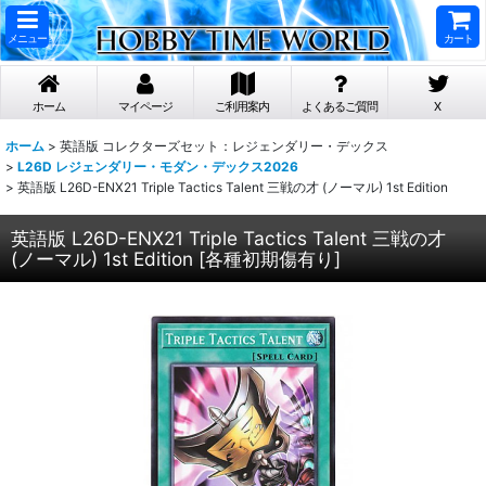
メニュー
カート
ホーム
マイページ
ご利用案内
よくあるご質問
X
ホーム
>
英語版 コレクターズセット：レジェンダリー・デックス
>
L26D レジェンダリー・モダン・デックス2026
>
英語版 L26D-ENX21 Triple Tactics Talent 三戦の才 (ノーマル) 1st Edition
英語版 L26D-ENX21 Triple Tactics Talent 三戦の才
(ノーマル) 1st Edition
[
各種初期傷有り
]