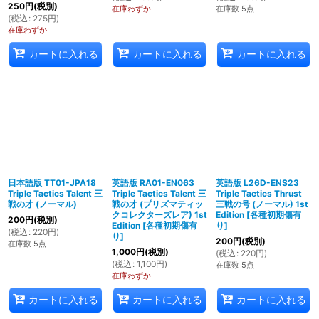
250
円
(税別)
在庫わずか
在庫数 5点
(
税込
:
275
円
)
在庫わずか
カートに入れる
カートに入れる
カートに入れる
日本語版 TT01-JPA18
英語版 RA01-EN063
英語版 L26D-ENS23
Triple Tactics Talent 三
Triple Tactics Talent 三
Triple Tactics Thrust
戦の才 (ノーマル)
戦の才 (プリズマティッ
三戦の号 (ノーマル) 1st
クコレクターズレア) 1st
Edition
[
各種初期傷有
200
円
(税別)
Edition
[
各種初期傷有
り
]
(
税込
:
220
円
)
り
]
200
円
(税別)
在庫数 5点
1,000
円
(税別)
(
税込
:
220
円
)
(
税込
:
1,100
円
)
在庫数 5点
在庫わずか
カートに入れる
カートに入れる
カートに入れる