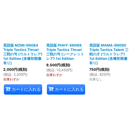
英語版 MZMI-EN084
英語版 PHHY-EN069
英語版 MAMA-EN090
Triple Tactics Thrust
Triple Tactics Thrust
Triple Tactics Talent 三
三戦の号 (ウルトラレア)
三戦の号 (シークレット
戦の才 (ウルトラレア)
1st Edition
[
各種初期傷
レア) 1st Edition
1st Edition
[
各種初期傷
有り
]
有り
]
9,500
円
(税別)
2,000
円
(税別)
750
円
(税別)
(
税込
:
10,450
円
)
(
税込
:
2,200
円
)
(
税込
:
825
円
)
在庫わずか
在庫わずか
在庫なし
カートに入れる
カートに入れる