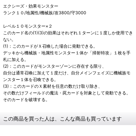
エクシーズ・効果モンスター
ランク１０/地属性/機械族/攻3800/守3000
レベル１０モンスター×２
このカード名の(1)(3)の効果はそれぞれ１ターンに１度しか使用でき
ない。
(1)：このカードがＸ召喚した場合に発動できる。
デッキから機械族・地属性モンスター１体か「掃射特攻」１枚を手
札に加える。
(2)：このカードがモンスターゾーンに存在する限り、
自分は通常召喚に加えて１度だけ、自分メインフェイズに機械族モ
ンスター１体を召喚できる。
(3)：このカードのＸ素材を任意の数だけ取り除き、
その数だけフィールドの魔法・罠カードを対象として発動できる。
そのカードを破壊する。
この商品を買った人は、こんな商品も買っています