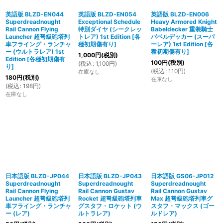
英語版 BLZD-EN044
英語版 BLZD-EN054
英語版 BLZD-EN006
Superdreadnought
Exceptional Schedule
Heavy Armored Knight
Rail Cannon Flying
特別ダイヤ (シークレッ
Babeldecker 重装騎士
Launcher 超弩級砲塔列
トレア) 1st Edition
[
各
バベルデッカー (スーパ
車フライング・ランチャ
種初期傷有り
]
ーレア) 1st Edition
[
各
ー (ウルトラレア) 1st
種初期傷有り
]
1,000
円
(税別)
Edition
[
各種初期傷有
100
円
(税別)
(
税込
:
1,100
円
)
り
]
(
税込
:
110
円
)
在庫なし
180
円
(税別)
在庫なし
(
税込
:
198
円
)
在庫なし
日本語版 BLZD-JP044
日本語版 BLZD-JP043
日本語版 GS06-JP012
Superdreadnought
Superdreadnought
Superdreadnought
Rail Cannon Flying
Rail Cannon Gustav
Rail Cannon Gustav
Launcher 超弩級砲塔列
Rocket 超弩級砲塔列車
Max 超弩級砲塔列車グ
車フライング・ランチャ
グスタフ・ロケット (ウ
スタフ・マックス (ゴー
ー (レア)
ルトラレア)
ルドレア)