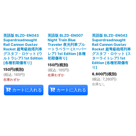
英語版 BLZD-EN043
英語版 BLZD-EN007
英語版 BLZD-EN043
Superdreadnought
Night Train Blue
Superdreadnought
Rail Cannon Gustav
Traveler 夜光列車ブル
Rail Cannon Gustav
Rocket 超弩級砲塔列車
ートラベラー (スーパー
Rocket 超弩級砲塔列車
グスタフ・ロケット (ウ
レア) 1st Edition
[
各種
グスタフ・ロケット (ス
ルトラレア) 1st Edition
初期傷有り
]
ターライトレア) 1st
[
各種初期傷有り
]
Edition
[
各種初期傷有
150
円
(税別)
り
]
150
円
(税別)
(
税込
:
165
円
)
6,600
円
(税別)
(
税込
:
165
円
)
在庫わずか
(
税込
:
7,260
円
)
在庫わずか
在庫なし
カートに入れる
カートに入れる