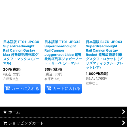
日本語版 TT01-JPC30
日本語版 TT01-JPC32
日本語版 BLZD-JP043
Superdreadnought
Superdreadnought
Superdreadnought
Rail Cannon Gustav
Rail Cannon
Rail Cannon Gustav
Max 超弩級砲塔列車グ
Juggernaut Liebe 超弩
Rocket 超弩級砲塔列車
スタフ・マックス (ノー
級砲塔列車ジャガーノー
グスタフ・ロケット (プ
マル)
ト・リーベ (ノーマル)
リズマティックシークレ
ットレア)
20
円
(税別)
30
円
(税別)
1,600
円
(税別)
(
税込
:
22
円
)
(
税込
:
33
円
)
(
税込
:
1,760
円
)
在庫数 6点
在庫数 6点
在庫なし
カートに入れる
カートに入れる
ホーム
ショッピングカート