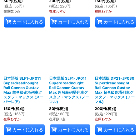
50
円
(税別)
200
円
(税別)
150
円
(税別)
(
税込
:
55
円
)
(
税込
:
220
円
)
(
税込
:
165
円
)
在庫数 5点
在庫わずか
在庫わずか
カートに入れる
カートに入れる
カートに入れる
日本語版 SLF1-JP011
日本語版 SLF1-JP011
日本語版 DP21-JP039
Superdreadnought
Superdreadnought
Superdreadnought
Rail Cannon Gustav
Rail Cannon Gustav
Rail Cannon Gustav
Max 超弩級砲塔列車グ
Max 超弩級砲塔列車グ
Max 超弩級砲塔列車グ
スタフ・マックス (スー
スタフ・マックス (ノー
スタフ・マックス (ノー
パーレア)
マル)
マル)
150
円
(税別)
80
円
(税別)
200
円
(税別)
(
税込
:
165
円
)
(
税込
:
88
円
)
(
税込
:
220
円
)
在庫わずか
在庫数 7点
在庫わずか
カートに入れる
カートに入れる
カートに入れる