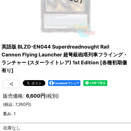
英語版 BLZD-EN044 Superdreadnought Rail
Cannon Flying Launcher 超弩級砲塔列車フライング・
ランチャー (スターライトレア) 1st Edition
[
各種初期傷
有り
]
Facebookでシェア
販売価格
:
6,600
円
(税別)
(
税込
:
7,260
円
)
重み
:
1
在庫なし