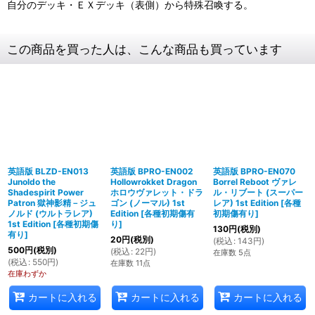
自分のデッキ・ＥＸデッキ（表側）から特殊召喚する。
この商品を買った人は、こんな商品も買っています
英語版 BLZD-EN013
英語版 BPRO-EN002
英語版 BPRO-EN070
Junoldo the
Hollowrokket Dragon
Borrel Reboot ヴァレ
Shadespirit Power
ホロウヴァレット・ドラ
ル・リブート (スーパー
Patron 獄神影精－ジュ
ゴン (ノーマル) 1st
レア) 1st Edition
[
各種
ノルド (ウルトラレア)
Edition
[
各種初期傷有
初期傷有り
]
1st Edition
[
各種初期傷
り
]
130
円
(税別)
有り
]
20
円
(税別)
(
税込
:
143
円
)
500
円
(税別)
(
税込
:
22
円
)
在庫数 5点
(
税込
:
550
円
)
在庫数 11点
在庫わずか
カートに入れる
カートに入れる
カートに入れる