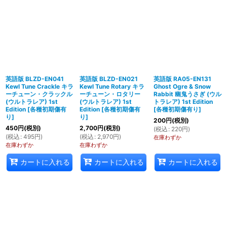
英語版 BLZD-EN041
英語版 BLZD-EN021
英語版 RA05-EN131
Kewl Tune Crackle キラ
Kewl Tune Rotary キラ
Ghost Ogre & Snow
ーチューン・クラックル
ーチューン・ロタリー
Rabbit 幽鬼うさぎ (ウル
(ウルトラレア) 1st
(ウルトラレア) 1st
トラレア) 1st Edition
Edition
[
各種初期傷有
Edition
[
各種初期傷有
[
各種初期傷有り
]
り
]
り
]
200
円
(税別)
450
円
(税別)
2,700
円
(税別)
(
税込
:
220
円
)
(
税込
:
495
円
)
(
税込
:
2,970
円
)
在庫わずか
在庫わずか
在庫わずか
カートに入れる
カートに入れる
カートに入れる