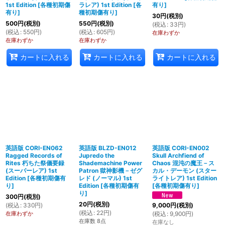
1st Edition
[
各種初期傷
ラレア) 1st Edition
[
各
有り
]
有り
]
種初期傷有り
]
30
円
(税別)
500
円
(税別)
550
円
(税別)
(
税込
:
33
円
)
(
税込
:
550
円
)
(
税込
:
605
円
)
在庫わずか
在庫わずか
在庫わずか
カートに入れる
カートに入れる
カートに入れる
英語版 CORI-EN062
英語版 BLZD-EN012
英語版 CORI-EN002
Ragged Records of
Jupredo the
Skull Archfiend of
Rites 朽ちた祭儀要録
Shademachine Power
Chaos 混沌の魔王－ス
(スーパーレア) 1st
Patron 獄神影機－ゼグ
カル・デーモン (スター
Edition
[
各種初期傷有
レド (ノーマル) 1st
ライトレア) 1st Edition
り
]
Edition
[
各種初期傷有
[
各種初期傷有り
]
り
]
300
円
(税別)
20
円
(税別)
(
税込
:
330
円
)
9,000
円
(税別)
(
税込
:
22
円
)
在庫わずか
(
税込
:
9,900
円
)
在庫数 8点
在庫なし