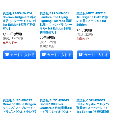
英語版 RA05-EN124
英語版 BPRO-EN061
英語版 MP21-EN213
Solemn Judgment 神の
Fandora, the Flying
Tri-Brigade Oath 鉄獣
宣告 (スターライトレア)
Fighting Furtress 飛竜
の血盟 (ノーマル) 1st
1st Edition
[
各種初期傷
戦艇－ファンドラ (ノー
Edition
有り
]
マル) 1st Edition
[
各種
20
円
(税別)
初期傷有り
]
1,150
円
(税別)
(
税込
:
22
円
)
20
円
(税別)
(
税込
:
1,265
円
)
在庫わずか
(
税込
:
22
円
)
在庫わずか
在庫数 11点
カートに入れる
カートに入れる
カートに入れる
英語版 BLZD-EN037
英語版 BLZD-EN045
英語版 CORI-EN003
Crimson Blade Dragon
DoomZ XIII Over -
Celtic Mystic エルフの
クリムゾン・ブレード・
Graflareio 終刻竜機XIII
聖賢者 (スーパーレア)
ドラゴン (ウルトラレア)
－グラフレイオ (ウルト
1st Edition
[
各種初期傷