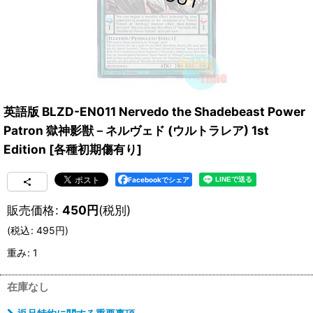
英語版 BLZD-EN011 Nervedo the Shadebeast Power
Patron 獄神影獣－ネルヴェド (ウルトラレア) 1st
Edition
[
各種初期傷有り
]
Facebookでシェア
販売価格
:
450
円
(税別)
(
税込
:
495
円
)
重み
:
1
在庫なし