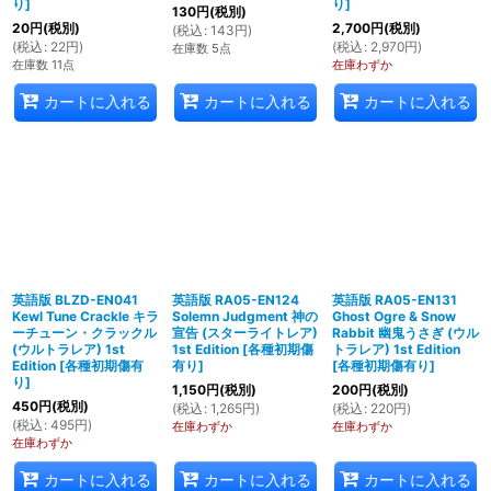
り
]
り
]
130
円
(税別)
20
円
(税別)
2,700
円
(税別)
(
税込
:
143
円
)
(
税込
:
22
円
)
(
税込
:
2,970
円
)
在庫数 5点
在庫数 11点
在庫わずか
カートに入れる
カートに入れる
カートに入れる
英語版 BLZD-EN041
英語版 RA05-EN124
英語版 RA05-EN131
Kewl Tune Crackle キラ
Solemn Judgment 神の
Ghost Ogre & Snow
ーチューン・クラックル
宣告 (スターライトレア)
Rabbit 幽鬼うさぎ (ウル
(ウルトラレア) 1st
1st Edition
[
各種初期傷
トラレア) 1st Edition
Edition
[
各種初期傷有
有り
]
[
各種初期傷有り
]
り
]
1,150
円
(税別)
200
円
(税別)
450
円
(税別)
(
税込
:
1,265
円
)
(
税込
:
220
円
)
(
税込
:
495
円
)
在庫わずか
在庫わずか
在庫わずか
カートに入れる
カートに入れる
カートに入れる