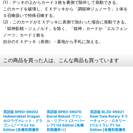
(1)：デッキの上からカード３枚を裏側で除外して発動できる。
このカードを破壊し、ＥＸデッキから「調獄神ジュノーラ」１体を
Ｓ召喚扱いで特殊召喚する。
(2)：このカードがＥＸデッキに表側で加わった場合に発動できる。
「獄神影精－ジュノルド」を除く、「獄神」カードか「エルフェン
ノーツ」カード１枚を
自分のＥＸデッキ（表側）・墓地から手札に加える。
この商品を買った人は、こんな商品も買っています
英語版 BPRO-EN002
英語版 BPRO-EN070
英語版 BLZD-EN021
Hollowrokket Dragon
Borrel Reboot ヴァレ
Kewl Tune Rotary キラ
ホロウヴァレット・ドラ
ル・リブート (スーパー
ーチューン・ロタリー
ゴン (ノーマル) 1st
レア) 1st Edition
[
各種
(ウルトラレア) 1st
Edition
[
各種初期傷有
初期傷有り
]
Edition
[
各種初期傷有