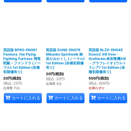
英語版 BPRO-EN061
英語版 DUNE-EN076
英語版 BLZD-EN045
Fandora, the Flying
Mikanko Spiritwalk 御
DoomZ XIII Over -
Fighting Furtress 飛竜
巫かみかくし (ノーマル)
Graflareio 終刻竜機XIII
戦艇－ファンドラ (ノー
1st Edition
[
各種初期傷
－グラフレイオ (ウルト
マル) 1st Edition
[
各種
有り
]
ラレア) 1st Edition
[
各
初期傷有り
]
種初期傷有り
]
20
円
(税別)
20
円
(税別)
550
円
(税別)
(
税込
:
22
円
)
(
税込
:
22
円
)
(
税込
:
605
円
)
在庫数 9点
在庫数 11点
在庫わずか
カートに入れる
カートに入れる
カートに入れる