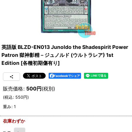
英語版 BLZD-EN013 Junoldo the Shadespirit Power
Patron 獄神影精－ジュノルド (ウルトラレア) 1st
Edition
[
各種初期傷有り
]
Facebookでシェア
販売価格
:
500
円
(税別)
(
税込
:
550
円
)
重み
:
1
在庫わずか