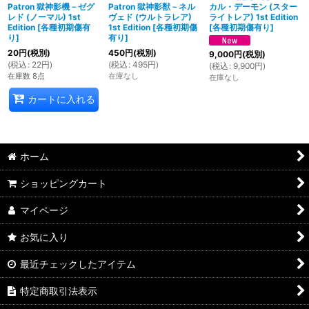
Patron 獄神影機－ゼグ
Patron 獄神影獣－ネル
カル・デーモン (スター
レド (ノーマル) 1st
ヴェド (ウルトラレア)
ライトレア) 1st Edition
Edition
[
各種初期傷有
1st Edition
[
各種初期傷
[
各種初期傷有り
]
り
]
有り
]
20
円
(税別)
450
円
(税別)
9,000
円
(税別)
(
税込
:
22
円
)
(
税込
:
495
円
)
(
税込
:
9,900
円
)
在庫数 8点
在庫なし
在庫なし
カートに入れる
ホーム
ショッピングカート
マイページ
お気に入り
最近チェックしたアイテム
特定商取引法表示