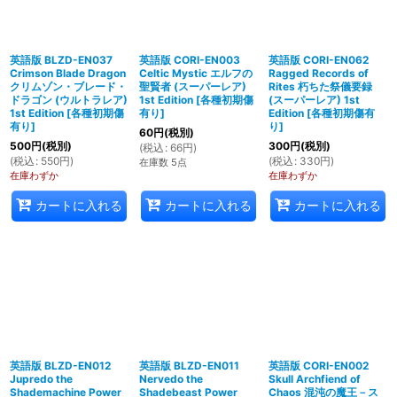
英語版 BLZD-EN037
英語版 CORI-EN003
英語版 CORI-EN062
Crimson Blade Dragon
Celtic Mystic エルフの
Ragged Records of
クリムゾン・ブレード・
聖賢者 (スーパーレア)
Rites 朽ちた祭儀要録
ドラゴン (ウルトラレア)
1st Edition
[
各種初期傷
(スーパーレア) 1st
1st Edition
[
各種初期傷
有り
]
Edition
[
各種初期傷有
有り
]
り
]
60
円
(税別)
500
円
(税別)
300
円
(税別)
(
税込
:
66
円
)
(
税込
:
550
円
)
(
税込
:
330
円
)
在庫数 5点
在庫わずか
在庫わずか
カートに入れる
カートに入れる
カートに入れる
英語版 BLZD-EN012
英語版 BLZD-EN011
英語版 CORI-EN002
Jupredo the
Nervedo the
Skull Archfiend of
Shademachine Power
Shadebeast Power
Chaos 混沌の魔王－ス