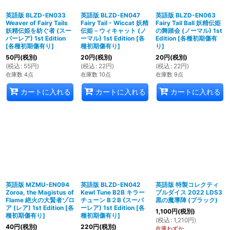
英語版 BLZD-EN033
英語版 BLZD-EN047
英語版 BLZD-EN063
Weaver of Fairy Tails
Fairy Tail - Wiccat 妖精
Fairy Tail Ball 妖精伝姫
妖精伝姫を紡ぐ者 (スー
伝姫－ウィキャット (ノ
の舞踏会 (ノーマル) 1st
パーレア) 1st Edition
ーマル) 1st Edition
[
各
Edition
[
各種初期傷有
[
各種初期傷有り
]
種初期傷有り
]
り
]
50
円
(税別)
20
円
(税別)
20
円
(税別)
(
税込
:
55
円
)
(
税込
:
22
円
)
(
税込
:
22
円
)
在庫数 4点
在庫数 10点
在庫数 9点
カートに入れる
カートに入れる
カートに入れる
英語版 MZMU-EN094
英語版 BLZD-EN042
英語版 特製コレクティ
Zoroa, the Magistus of
Kewl Tune B2B キラー
ブルダイス 2022 LDS3
Flame 絶火の大賢者ゾロ
チューン B２B (スーパ
黒の魔導陣 (ブラック)
ア (レア) 1st Edition
[
各
ーレア) 1st Edition
[
各
1,100
円
(税別)
種初期傷有り
]
種初期傷有り
]
(
税込
:
1,210
円
)
40
円
(税別)
220
円
(税別)
在庫わずか