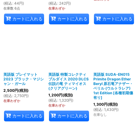
(
税込
:
44
円
)
(
税込
:
242
円
)
在庫数 6点
在庫わずか
カートに入れる
カートに入れる
カートに入れる
英語版 プレイマット
英語版 特製コレクティ
英語版 SUDA-EN015
2023 ブラック・マジシ
ブルダイス 2020 DLCS
Primite Dragon Ether
ャン・ガール
伝説の竜 ティマイオス
Beryl 原石竜アナザー・
(クリアグリーン)
ベリル (ウルトラレア)
2,500
円
(税別)
1st Edition
[
各種初期傷
1,200
円
(税別)
(
税込
:
2,750
円
)
有り
]
(
税込
:
1,320
円
)
在庫わずか
1,300
円
(税別)
在庫わずか
(
税込
:
1,430
円
)
在庫なし
カートに入れる
カートに入れる