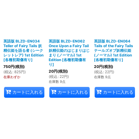
英語版 BLZD-EN034
英語版 BLZD-EN062
英語版 BLZD-EN064
Teller of Fairy Tails 妖
Once Upon a Fairy Tail
Tails of the Fairy Tails
精伝姫を語る者 (シーク
妖精伝姫のはじまりはじ
テールズオブ妖精伝姫
レットレア) 1st Edition
まり (ノーマル) 1st
(ノーマル) 1st Edition
[
各種初期傷有り
]
Edition
[
各種初期傷有
[
各種初期傷有り
]
り
]
750
円
(税別)
20
円
(税別)
20
円
(税別)
(
税込
:
825
円
)
(
税込
:
22
円
)
(
税込
:
22
円
)
在庫わずか
在庫数 9点
在庫数 9点
カートに入れる
カートに入れる
カートに入れる