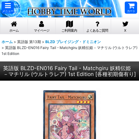
メニュー
カート
ホーム
マイページ
ご利用案内
よくあるご質問
X
ホーム
>
英語版 第13期
>
BLZD ブレイジング・ドミニオン
>
英語版 BLZD-EN016 Fairy Tail - Matchgiru 妖精伝姫－マチリル (ウルトラレア)
1st Edition
英語版 BLZD-EN016 Fairy Tail - Matchgiru 妖精伝姫
－マチリル (ウルトラレア) 1st Edition
[
各種初期傷有り
]