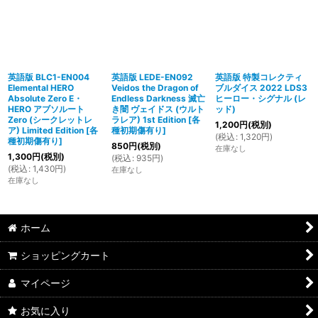
英語版 BLC1-EN004
英語版 LEDE-EN092
英語版 特製コレクティ
Elemental HERO
Veidos the Dragon of
ブルダイス 2022 LDS3
Absolute Zero E・
Endless Darkness 滅亡
ヒーロー・シグナル (レ
HERO アブソルート
き闇 ヴェイドス (ウルト
ッド)
Zero (シークレットレ
ラレア) 1st Edition
[
各
1,200
円
(税別)
ア) Limited Edition
[
各
種初期傷有り
]
(
税込
:
1,320
円
)
種初期傷有り
]
850
円
(税別)
在庫なし
1,300
円
(税別)
(
税込
:
935
円
)
(
税込
:
1,430
円
)
在庫なし
在庫なし
ホーム
ショッピングカート
マイページ
お気に入り