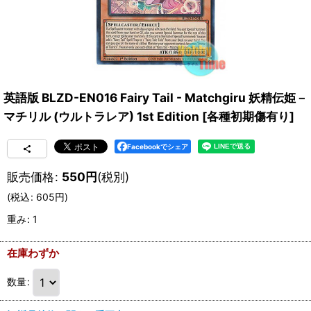
英語版 BLZD-EN016 Fairy Tail - Matchgiru 妖精伝姫－
マチリル (ウルトラレア) 1st Edition
[
各種初期傷有り
]
Facebookでシェア
販売価格
:
550
円
(税別)
(
税込
:
605
円
)
重み
:
1
在庫わずか
数量
: