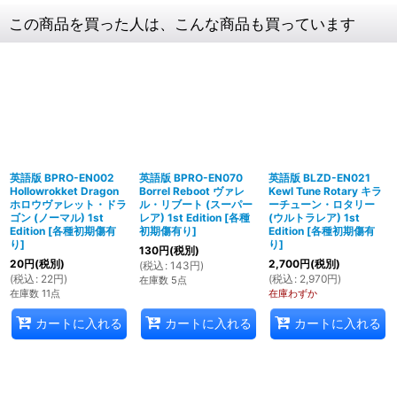
この商品を買った人は、こんな商品も買っています
英語版 BPRO-EN002
英語版 BPRO-EN070
英語版 BLZD-EN021
Hollowrokket Dragon
Borrel Reboot ヴァレ
Kewl Tune Rotary キラ
ホロウヴァレット・ドラ
ル・リブート (スーパー
ーチューン・ロタリー
ゴン (ノーマル) 1st
レア) 1st Edition
[
各種
(ウルトラレア) 1st
Edition
[
各種初期傷有
初期傷有り
]
Edition
[
各種初期傷有
り
]
り
]
130
円
(税別)
20
円
(税別)
2,700
円
(税別)
(
税込
:
143
円
)
(
税込
:
22
円
)
(
税込
:
2,970
円
)
在庫数 5点
在庫数 11点
在庫わずか
カートに入れる
カートに入れる
カートに入れる