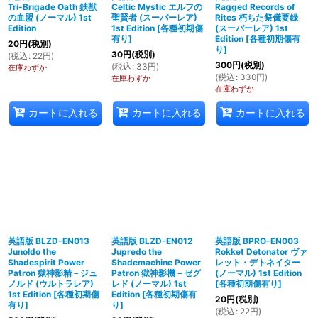
Tri-Brigade Oath 鉄獣
Celtic Mystic エルフの
Ragged Records of
の血盟 (ノーマル) 1st
聖賢者 (スーパーレア)
Rites 朽ちた祭儀要録
Edition
1st Edition
[
各種初期傷
(スーパーレア) 1st
有り
]
Edition
[
各種初期傷有
20
円
(税別)
り
]
30
円
(税別)
(
税込
:
22
円
)
300
円
(税別)
(
税込
:
33
円
)
在庫わずか
(
税込
:
330
円
)
在庫わずか
在庫わずか
カートに入れる
カートに入れる
カートに入れる
英語版 BLZD-EN013
英語版 BLZD-EN012
英語版 BPRO-EN003
Junoldo the
Jupredo the
Rokket Detonator ヴァ
Shadespirit Power
Shademachine Power
レット・デトネイター
Patron 獄神影精－ジュ
Patron 獄神影機－ゼグ
(ノーマル) 1st Edition
ノルド (ウルトラレア)
レド (ノーマル) 1st
[
各種初期傷有り
]
1st Edition
[
各種初期傷
Edition
[
各種初期傷有
20
円
(税別)
有り
]
り
]
(
税込
:
22
円
)