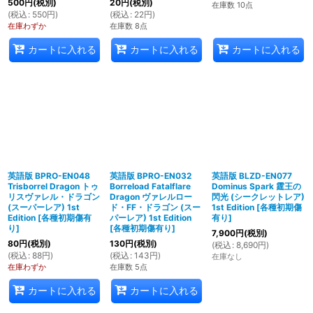
500
円
(税別)
20
円
(税別)
在庫数 10点
(
税込
:
550
円
)
(
税込
:
22
円
)
在庫わずか
在庫数 8点
カートに入れる
カートに入れる
カートに入れる
英語版 BPRO-EN048
英語版 BPRO-EN032
英語版 BLZD-EN077
Trisborrel Dragon トゥ
Borreload Fatalflare
Dominus Spark 霆王の
リスヴァレル・ドラゴン
Dragon ヴァレルロー
閃光 (シークレットレア)
(スーパーレア) 1st
ド・FF・ドラゴン (スー
1st Edition
[
各種初期傷
Edition
[
各種初期傷有
パーレア) 1st Edition
有り
]
り
]
[
各種初期傷有り
]
7,900
円
(税別)
80
円
(税別)
130
円
(税別)
(
税込
:
8,690
円
)
(
税込
:
88
円
)
(
税込
:
143
円
)
在庫なし
在庫わずか
在庫数 5点
カートに入れる
カートに入れる