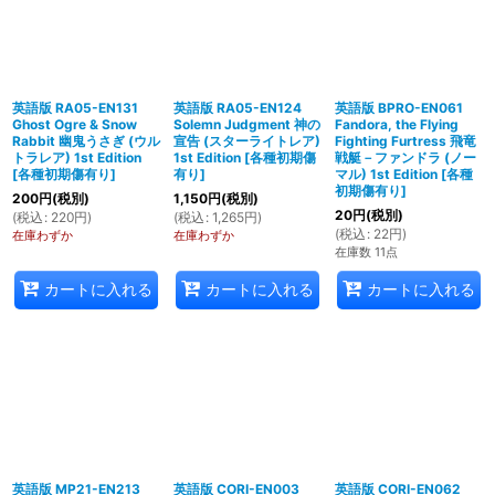
英語版 RA05-EN131
英語版 RA05-EN124
英語版 BPRO-EN061
Ghost Ogre & Snow
Solemn Judgment 神の
Fandora, the Flying
Rabbit 幽鬼うさぎ (ウル
宣告 (スターライトレア)
Fighting Furtress 飛竜
トラレア) 1st Edition
1st Edition
[
各種初期傷
戦艇－ファンドラ (ノー
[
各種初期傷有り
]
有り
]
マル) 1st Edition
[
各種
初期傷有り
]
200
円
(税別)
1,150
円
(税別)
20
円
(税別)
(
税込
:
220
円
)
(
税込
:
1,265
円
)
(
税込
:
22
円
)
在庫わずか
在庫わずか
在庫数 11点
カートに入れる
カートに入れる
カートに入れる
英語版 MP21-EN213
英語版 CORI-EN003
英語版 CORI-EN062