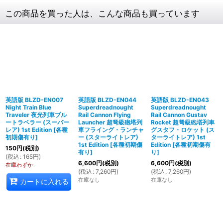
この商品を買った人は、こんな商品も買っています
英語版 BLZD-EN007
英語版 BLZD-EN044
英語版 BLZD-EN043
Night Train Blue
Superdreadnought
Superdreadnought
Traveler 夜光列車ブル
Rail Cannon Flying
Rail Cannon Gustav
ートラベラー (スーパー
Launcher 超弩級砲塔列
Rocket 超弩級砲塔列車
レア) 1st Edition
[
各種
車フライング・ランチャ
グスタフ・ロケット (ス
初期傷有り
]
ー (スターライトレア)
ターライトレア) 1st
1st Edition
[
各種初期傷
Edition
[
各種初期傷有
150
円
(税別)
有り
]
り
]
(
税込
:
165
円
)
6,600
円
(税別)
6,600
円
(税別)
在庫わずか
(
税込
:
7,260
円
)
(
税込
:
7,260
円
)
在庫なし
在庫なし
カートに入れる