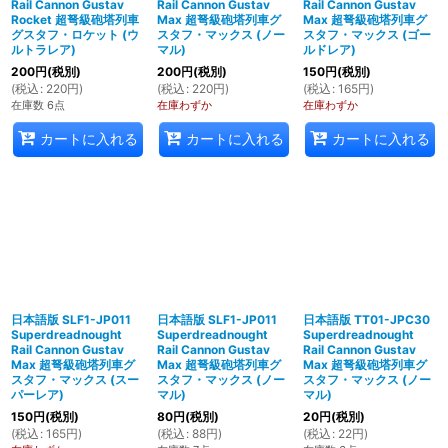
Rail Cannon Gustav
Rail Cannon Gustav
Rail Cannon Gustav
Rocket 超弩級砲塔列車
Max 超弩級砲塔列車グ
Max 超弩級砲塔列車グ
グスタフ・ロケット (ウ
スタフ・マックス (ノー
スタフ・マックス (ゴー
ルトラレア)
マル)
ルドレア)
200
円
(税別)
200
円
(税別)
150
円
(税別)
(
税込
:
220
円
)
(
税込
:
220
円
)
(
税込
:
165
円
)
在庫数 6点
在庫わずか
在庫わずか
カートに入れる
カートに入れる
カートに入れる
日本語版 SLF1-JP011
日本語版 SLF1-JP011
日本語版 TT01-JPC30
Superdreadnought
Superdreadnought
Superdreadnought
Rail Cannon Gustav
Rail Cannon Gustav
Rail Cannon Gustav
Max 超弩級砲塔列車グ
Max 超弩級砲塔列車グ
Max 超弩級砲塔列車グ
スタフ・マックス (スー
スタフ・マックス (ノー
スタフ・マックス (ノー
パーレア)
マル)
マル)
150
円
(税別)
80
円
(税別)
20
円
(税別)
(
税込
:
165
円
)
(
税込
:
88
円
)
(
税込
:
22
円
)