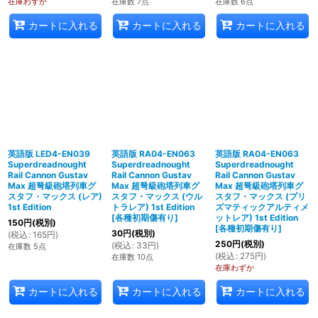
在庫わずか
在庫数 7点
在庫数 6点
カートに入れる
カートに入れる
カートに入れる
英語版 LED4-EN039
英語版 RA04-EN063
英語版 RA04-EN063
Superdreadnought
Superdreadnought
Superdreadnought
Rail Cannon Gustav
Rail Cannon Gustav
Rail Cannon Gustav
Max 超弩級砲塔列車グ
Max 超弩級砲塔列車グ
Max 超弩級砲塔列車グ
スタフ・マックス (レア)
スタフ・マックス (ウル
スタフ・マックス (プリ
1st Edition
トラレア) 1st Edition
ズマティックアルティメ
[
各種初期傷有り
]
ットレア) 1st Edition
150
円
(税別)
[
各種初期傷有り
]
30
円
(税別)
(
税込
:
165
円
)
250
円
(税別)
(
税込
:
33
円
)
在庫数 5点
(
税込
:
275
円
)
在庫数 10点
在庫わずか
カートに入れる
カートに入れる
カートに入れる