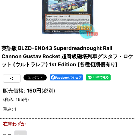
英語版 BLZD-EN043 Superdreadnought Rail
Cannon Gustav Rocket 超弩級砲塔列車グスタフ・ロケ
ット (ウルトラレア) 1st Edition
[
各種初期傷有り
]
Facebookでシェア
販売価格
:
150
円
(税別)
(
税込
:
165
円
)
重み
:
1
在庫わずか