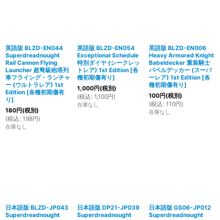
英語版 BLZD-EN044
英語版 BLZD-EN054
英語版 BLZD-EN006
Superdreadnought
Exceptional Schedule
Heavy Armored Knight
Rail Cannon Flying
特別ダイヤ (シークレッ
Babeldecker 重装騎士
Launcher 超弩級砲塔列
トレア) 1st Edition
[
各
バベルデッカー (スーパ
車フライング・ランチャ
種初期傷有り
]
ーレア) 1st Edition
[
各
ー (ウルトラレア) 1st
種初期傷有り
]
1,000
円
(税別)
Edition
[
各種初期傷有
100
円
(税別)
(
税込
:
1,100
円
)
り
]
(
税込
:
110
円
)
在庫なし
180
円
(税別)
在庫なし
(
税込
:
198
円
)
在庫なし
日本語版 BLZD-JP043
日本語版 DP21-JP039
日本語版 GS06-JP012
Superdreadnought
Superdreadnought
Superdreadnought