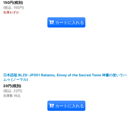
150
円
(税別)
(
税込
:
165
円
)
在庫わずか
カートに入れる
日本語版 BLZD-JP051 Rahamu, Envoy of the Sacred Tome 神書の使いラハ
ムゥ (ノーマル)
20
円
(税別)
(
税込
:
22
円
)
在庫数 16点
カートに入れる