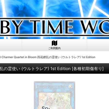
ご利用案内
Charmer Quartet in Bloom 四花繚乱の霊使い (ウルトラレア) 1st Edition
花繚乱の霊使い (ウルトラレア) 1st Edition
[
各種初期傷有り
]