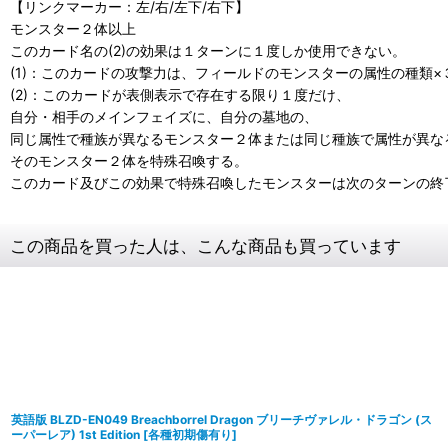
【リンクマーカー：左/右/左下/右下】
モンスター２体以上
このカード名の(2)の効果は１ターンに１度しか使用できない。
(1)：このカードの攻撃力は、フィールドのモンスターの属性の種類
(2)：このカードが表側表示で存在する限り１度だけ、
自分・相手のメインフェイズに、自分の墓地の、
同じ属性で種族が異なるモンスター２体または同じ種族で属性が異な
そのモンスター２体を特殊召喚する。
このカード及びこの効果で特殊召喚したモンスターは次のターンの終
この商品を買った人は、こんな商品も買っています
英語版 BLZD-EN049 Breachborrel Dragon ブリーチヴァレル・ドラゴン (ス
ーパーレア) 1st Edition
[
各種初期傷有り
]