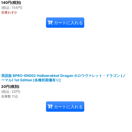
140
円
(税別)
(
税込
:
154
円
)
在庫わずか
カートに入れる
英語版 BPRO-EN002 Hollowrokket Dragon ホロウヴァレット・ドラゴン (ノ
ーマル) 1st Edition
[
各種初期傷有り
]
20
円
(税別)
(
税込
:
22
円
)
在庫数 11点
カートに入れる