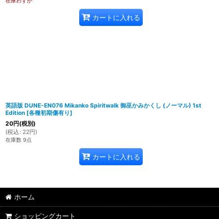
在庫わずか
カートに入れる
英語版 DUNE-EN076 Mikanko Spiritwalk 御巫かみかくし (ノーマル) 1st
Edition
[
各種初期傷有り
]
20
円
(税別)
(
税込
:
22
円
)
在庫数 9点
カートに入れる
ホーム
ショッピングカート