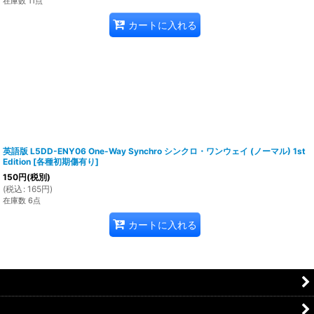
在庫数 11点
カートに入れる
英語版 L5DD-ENY06 One-Way Synchro シンクロ・ワンウェイ (ノーマル) 1st
Edition
[
各種初期傷有り
]
150
円
(税別)
(
税込
:
165
円
)
在庫数 6点
カートに入れる