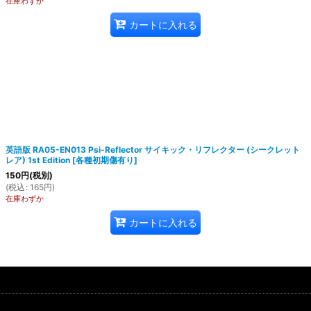
在庫わずか
カートに入れる
英語版 RA05-EN013 Psi-Reflector サイキック・リフレクター (シークレット
レア) 1st Edition
[
各種初期傷有り
]
150
円
(税別)
(
税込
:
165
円
)
在庫わずか
カートに入れる