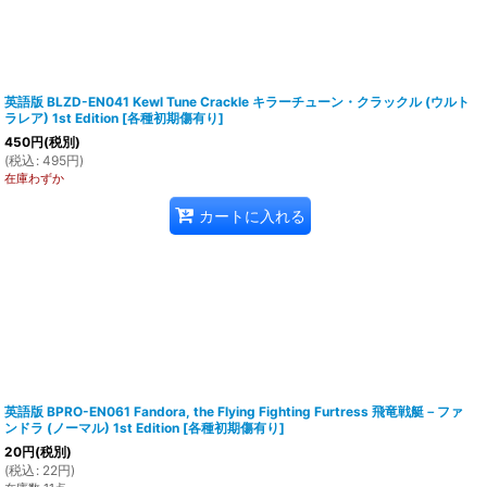
英語版 BLZD-EN041 Kewl Tune Crackle キラーチューン・クラックル (ウルト
ラレア) 1st Edition
[
各種初期傷有り
]
450
円
(税別)
(
税込
:
495
円
)
在庫わずか
カートに入れる
英語版 BPRO-EN061 Fandora, the Flying Fighting Furtress 飛竜戦艇－ファ
ンドラ (ノーマル) 1st Edition
[
各種初期傷有り
]
20
円
(税別)
(
税込
:
22
円
)