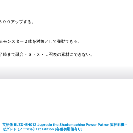
×３００アップする。
るモンスター２体を対象として発動できる。
了時まで融合・Ｓ・Ｘ・Ｌ召喚の素材にできない。
英語版 BLZD-EN012 Jupredo the Shademachine Power Patron 獄神影機－
ゼグレド (ノーマル) 1st Edition
[
各種初期傷有り
]