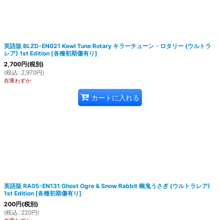
英語版 BLZD-EN021 Kewl Tune Rotary キラーチューン・ロタリー (ウルトラ
レア) 1st Edition
[
各種初期傷有り
]
2,700
円
(税別)
(
税込
:
2,970
円
)
在庫わずか
カートに入れる
英語版 RA05-EN131 Ghost Ogre & Snow Rabbit 幽鬼うさぎ (ウルトラレア)
1st Edition
[
各種初期傷有り
]
200
円
(税別)
(
税込
:
220
円
)