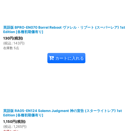
英語版 BPRO-EN070 Borrel Reboot ヴァレル・リブート (スーパーレア) 1st
Edition
[
各種初期傷有り
]
130
円
(税別)
(
税込
:
143
円
)
在庫数 5点
カートに入れる
英語版 RA05-EN124 Solemn Judgment 神の宣告 (スターライトレア) 1st
Edition
[
各種初期傷有り
]
1,150
円
(税別)
(
税込
:
1,265
円
)