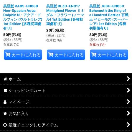
英語版 RA05-EN088
英語版 BLZD-EN017
英語版 JUSH-EN050
Neo-Spacian Aqua
Mimighoul Flower ミミ
Behemoth the King of
Dolphin N・アクア・ド
グル・フラワー (ノーマ
a Hundred Battles 百戦
ルフィン (ウルトラレア)
ル) 1st Edition
[
各種初
王 ベヒーモス (スーパー
1st Edition
[
各種初期傷
期傷有り
]
レア) 1st Edition
[
各種
有り
]
初期傷有り
]
20
円
(税別)
50
円
(税別)
80
円
(税別)
(
税込
:
22
円
)
(
税込
:
55
円
)
(
税込
:
88
円
)
在庫数 9点
在庫数 7点
在庫わずか
カートに入れる
カートに入れる
カートに入れる
ホーム
ショッピングカート
マイページ
お気に入り
最近チェックしたアイテム