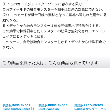
(1)：このカードがモンスターゾーンに存在する限り、
自分フィールドの融合モンスターを相手は効果の対象にできない。
(2)：このカードが融合召喚の素材となって墓地へ送られた場合に発
動できる。
ＥＸデッキから融合モンスター１体を守備表示で特殊召喚する。
この効果で特殊召喚したモンスターの効果は無効化され、エンドフ
ェイズにＥＸデッキに戻る。
このターン、自分は融合モンスターしかＥＸデッキから特殊召喚で
きない。
この商品を買った人は、こんな商品も買っています
英語版 INFO-EN062
英語版 BPRO-EN054
英語版 L26D-ENS05
Fiendsmith's Sanct 刻
Duel Evolution -
Raigeki サンダー・ボル