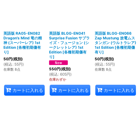
英語版 RA05-EN082
英語版 BLGG-EN041
英語版 BLGG-EN066
Dragon's Mind 竜の精
Surprise Fusion サプラ
Zap Mustung 放電ムス
神 (スーパーレア) 1st
イズ・フュージョン (シ
タンガン (ウルトラレア)
Edition
[
各種初期傷有
ークレットレア) 1st
1st Edition
[
各種初期傷
り
]
Edition
[
各種初期傷有
有り
]
り
]
50
円
(税別)
50
円
(税別)
(
税込
:
55
円
)
(
税込
:
55
円
)
550
円
(税別)
在庫数 8点
在庫数 8点
(
税込
:
605
円
)
在庫わずか
カートに入れる
カートに入れる
カートに入れる