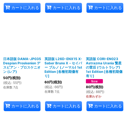
カートに入れる
カートに入れる
カートに入れる
日本語版 DAMA-JP035
英語版 L26D-ENX15 X-
英語版 CORI-EN023
Despian Proskenion デ
Saber Bruno X－セイバ
Astrazma Urania 繋星
スピアン・プロスケニオ
ー ブルノ (ノーマル) 1st
の雷后 (ウルトラレア)
ン (レア)
Edition
[
各種初期傷有
1st Edition
[
各種初期傷
り
]
有り
]
50
円
(税別)
60
円
(税別)
(
税込
:
55
円
)
(
税込
:
66
円
)
80
円
(税別)
在庫数 7点
在庫数 7点
(
税込
:
88
円
)
在庫わずか
カートに入れる
カートに入れる
カートに入れる