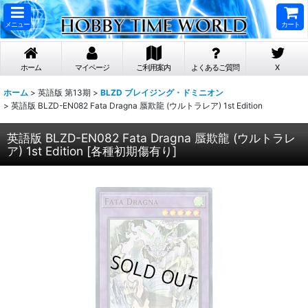
メニュー
カート
ホーム
マイページ
ご利用案内
よくあるご質問
X
ホーム
>
英語版 第13期
>
BLZD ブレイジング・ドミニオン
>
英語版 BLZD-EN082 Fata Dragna 蜃欺龍 (ウルトラレア) 1st Edition
英語版 BLZD-EN082 Fata Dragna 蜃欺龍 (ウルトラレ
ア) 1st Edition
[
各種初期傷有り
]