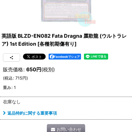
英語版 BLZD-EN082 Fata Dragna 蜃欺龍 (ウルトラレ
ア) 1st Edition
[
各種初期傷有り
]
Facebookでシェア
販売価格
:
650
円
(税別)
(
税込
:
715
円
)
重み
:
1
在庫なし
返品特約に関する重要事項
お問い合わせ