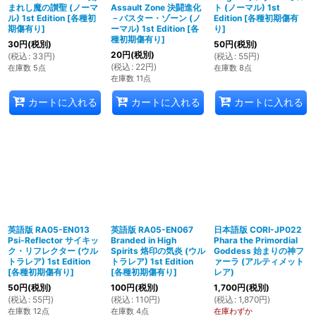
まれし魔の讃聖 (ノーマ
Assault Zone 決闘進化
ト (ノーマル) 1st
ル) 1st Edition
[
各種初
－バスター・ゾーン (ノ
Edition
[
各種初期傷有
期傷有り
]
ーマル) 1st Edition
[
各
り
]
種初期傷有り
]
30
円
(税別)
50
円
(税別)
20
円
(税別)
(
税込
:
33
円
)
(
税込
:
55
円
)
(
税込
:
22
円
)
在庫数 5点
在庫数 8点
在庫数 11点
カートに入れる
カートに入れる
カートに入れる
英語版 RA05-EN013
英語版 RA05-EN067
日本語版 CORI-JP022
Psi-Reflector サイキッ
Branded in High
Phara the Primordial
ク・リフレクター (ウル
Spirits 烙印の気炎 (ウル
Goddess 始まりの神フ
トラレア) 1st Edition
トラレア) 1st Edition
ァーラ (アルティメット
[
各種初期傷有り
]
[
各種初期傷有り
]
レア)
50
円
(税別)
100
円
(税別)
1,700
円
(税別)
(
税込
:
55
円
)
(
税込
:
110
円
)
(
税込
:
1,870
円
)
在庫数 12点
在庫数 4点
在庫わずか