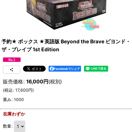
予約★ ボックス ★英語版 Beyond the Brave ビヨンド・
ザ・ブレイブ 1st Edition
Facebookでシェア
販売価格
:
16,000
円
(税別)
(
税込
:
17,600
円
)
重み
:
1000
在庫わずか
数量
: