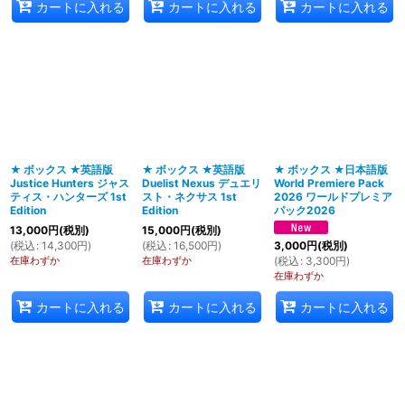
カートに入れる
カートに入れる
カートに入れる
★ ボックス ★英語版
★ ボックス ★英語版
★ ボックス ★日本語版
Justice Hunters ジャス
Duelist Nexus デュエリ
World Premiere Pack
ティス・ハンターズ 1st
スト・ネクサス 1st
2026 ワールドプレミア
Edition
Edition
パック2026
13,000
円
(税別)
15,000
円
(税別)
(
税込
:
14,300
円
)
(
税込
:
16,500
円
)
3,000
円
(税別)
在庫わずか
在庫わずか
(
税込
:
3,300
円
)
在庫わずか
カートに入れる
カートに入れる
カートに入れる