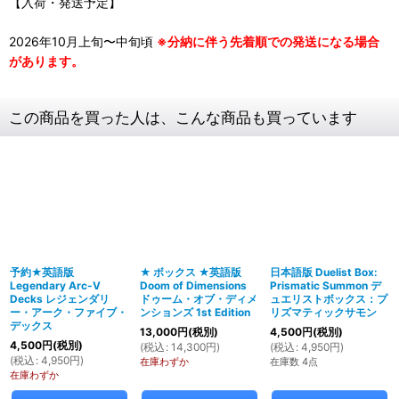
【入荷・発送予定】
2026年10月上旬〜中旬頃
※分納に伴う先着順での発送になる場合
があります。
この商品を買った人は、こんな商品も買っています
予約★英語版
★ ボックス ★英語版
日本語版 Duelist Box:
Legendary Arc-V
Doom of Dimensions
Prismatic Summon デ
Decks レジェンダリ
ドゥーム・オブ・ディメ
ュエリストボックス：プ
ー・アーク・ファイブ・
ンションズ 1st Edition
リズマティックサモン
デックス
13,000
円
(税別)
4,500
円
(税別)
4,500
円
(税別)
(
税込
:
14,300
円
)
(
税込
:
4,950
円
)
(
税込
:
4,950
円
)
在庫わずか
在庫数 4点
在庫わずか