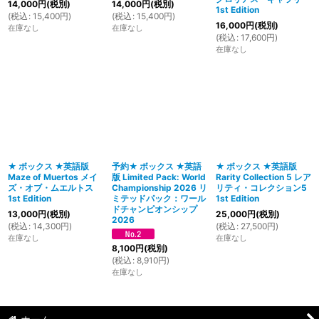
14,000
円
(税別)
14,000
円
(税別)
1st Edition
(
税込
:
15,400
円
)
(
税込
:
15,400
円
)
16,000
円
(税別)
在庫なし
在庫なし
(
税込
:
17,600
円
)
在庫なし
★ ボックス ★英語版
予約★ ボックス ★英語
★ ボックス ★英語版
Maze of Muertos メイ
版 Limited Pack: World
Rarity Collection 5 レア
ズ・オブ・ムエルトス
Championship 2026 リ
リティ・コレクション5
1st Edition
ミテッドパック：ワール
1st Edition
ドチャンピオンシップ
13,000
円
(税別)
25,000
円
(税別)
2026
(
税込
:
14,300
円
)
(
税込
:
27,500
円
)
在庫なし
在庫なし
8,100
円
(税別)
(
税込
:
8,910
円
)
在庫なし