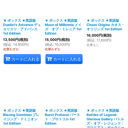
★ ボックス ★英語版
★ ボックス ★英語版
★ ボックス ★英語版
Duelist's Advance デュ
Maze of Millennia メイ
Chaos Origins カオス・
エリスツ・アドバンス
ズ・オブ・ミレニア 1st
オリジンズ 1st Edition
1st Edition
Edition
16,000
円
(税別)
13,500
円
(税別)
15,000
円
(税別)
(
税込
:
17,600
円
)
(
税込
:
14,850
円
)
(
税込
:
16,500
円
)
在庫なし
在庫わずか
在庫わずか
カートに入れる
カートに入れる
★ ボックス ★英語版
★ ボックス ★英語版
★ ボックス ★英語版
Blazing Dominion ブレ
Burst Protocol バース
Battles of Legend:
イジング・ドミニオン
ト・プロトコル 1st
Glorious Gallery バトル
1st Edition
Edition
ズ・オブ・レジェンド：
グロリアス・ギャラリー