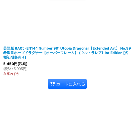
英語版 RA05-EN144 Number 99: Utopia Dragonar【Extended Art】 No.99
希望皇ホープドラグナー【オーバーフレーム】 (ウルトラレア) 1st Edition
[
各
種初期傷有り
]
5,450
円
(税別)
(
税込
:
5,995
円
)
在庫わずか
カートに入れる