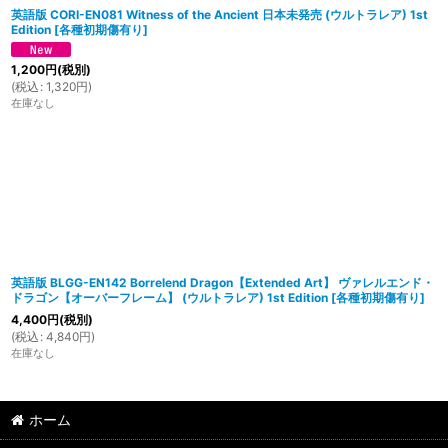
英語版 CORI-EN081 Witness of the Ancient 日本未発売 (ウルトラレア) 1st
Edition
[
各種初期傷有り
]
1,200
円
(税別)
(
税込
:
1,320
円
)
在庫なし
英語版 BLGG-EN142 Borrelend Dragon【Extended Art】 ヴァレルエンド・
ドラゴン【オーバーフレーム】 (ウルトラレア) 1st Edition
[
各種初期傷有り
]
4,400
円
(税別)
(
税込
:
4,840
円
)
在庫なし
ホーム