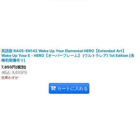
英語版 RA05-EN142 Wake Up Your Elemental HERO【Extended Art】
Wake Up Your E・HERO【オーバーフレーム】 (ウルトラレア) 1st Edition
[
各
種初期傷有り
]
7,850
円
(税別)
(
税込
:
8,635
円
)
在庫わずか
カートに入れる