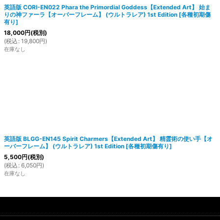
英語版 CORI-EN022 Phara the Primordial Goddess【Extended Art】 始ま
りの神ファーラ【オーバーフレーム】 (ウルトラレア) 1st Edition
[
各種初期傷
有り
]
18,000
円
(税別)
(
税込
:
19,800
円
)
在庫なし
英語版 BLGG-EN145 Spirit Charmers【Extended Art】 精霊術の使い手【オ
ーバーフレーム】 (ウルトラレア) 1st Edition
[
各種初期傷有り
]
5,500
円
(税別)
(
税込
:
6,050
円
)
在庫なし