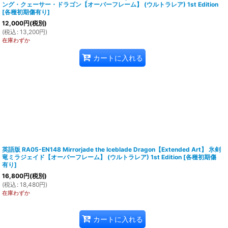
ング・クェーサー・ドラゴン【オーバーフレーム】 (ウルトラレア) 1st Edition
[
各種初期傷有り
]
12,000
円
(税別)
(
税込
:
13,200
円
)
在庫わずか
カートに入れる
英語版 RA05-EN148 Mirrorjade the Iceblade Dragon【Extended Art】 氷剣
竜ミラジェイド【オーバーフレーム】 (ウルトラレア) 1st Edition
[
各種初期傷
有り
]
16,800
円
(税別)
(
税込
:
18,480
円
)
在庫わずか
カートに入れる