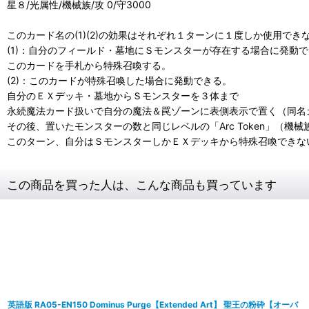
星８/光属性/機械族/攻 0/守3000
このカード名の(1)(2)の効果はそれぞれ１ターンに１度しか使用でき
(1)：自分のフィールド・墓地にＳモンスターが存在する場合に発動
このカードを手札から特殊召喚する。
(2)：このカードが特殊召喚した場合に発動できる。
自分のＥＸデッキ・墓地からＳモンスターを３体まで
永続魔法カード扱いで自分の魔法＆罠ゾーンに表側表示で置く（同名
その後、置いたモンスターの数と同じレベルの「Arc Token」（
このターン、自分はＳモンスターしかＥＸデッキから特殊召喚できな
この商品を買った人は、こんな商品も買っています
英語版 RA05-EN150 Dominus Purge【Extended Art】 聖王の粉砕【オーバ