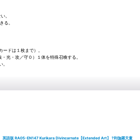
ない。
できる。
カードは１枚まで）。
機械族・光・攻／守０）１体を特殊召喚する。
い。
英語版 RA05-EN147 Kurikara Divincarnate【Extended Art】 ?利伽羅天童