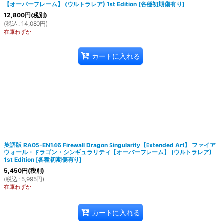
【オーバーフレーム】 (ウルトラレア) 1st Edition
[
各種初期傷有り
]
12,800
円
(税別)
(
税込
:
14,080
円
)
在庫わずか
カートに入れる
英語版 RA05-EN146 Firewall Dragon Singularity【Extended Art】 ファイア
ウォール・ドラゴン・シンギュラリティ【オーバーフレーム】 (ウルトラレア)
1st Edition
[
各種初期傷有り
]
5,450
円
(税別)
(
税込
:
5,995
円
)
在庫わずか
カートに入れる