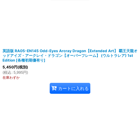
英語版 RA05-EN145 Odd-Eyes Arcray Dragon【Extended Art】 覇王天龍オ
ッドアイズ・アークレイ・ドラゴン【オーバーフレーム】 (ウルトラレア) 1st
Edition
[
各種初期傷有り
]
5,450
円
(税別)
(
税込
:
5,995
円
)
在庫わずか
カートに入れる