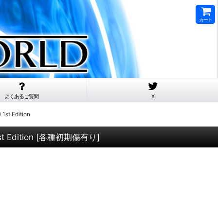
カート
よくあるご質問
X
t Edition
Edition
[
各種初期傷有り
]