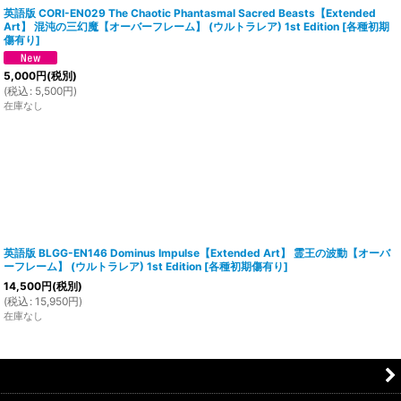
英語版 CORI-EN029 The Chaotic Phantasmal Sacred Beasts【Extended
Art】 混沌の三幻魔【オーバーフレーム】 (ウルトラレア) 1st Edition
[
各種初期
傷有り
]
5,000
円
(税別)
(
税込
:
5,500
円
)
在庫なし
英語版 BLGG-EN146 Dominus Impulse【Extended Art】 霊王の波動【オーバ
ーフレーム】 (ウルトラレア) 1st Edition
[
各種初期傷有り
]
14,500
円
(税別)
(
税込
:
15,950
円
)
在庫なし