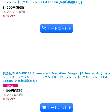
ーフレーム】 (ウルトラレア) 1st Edition
[
各種初期傷有り
]
11,200
円
(税別)
(
税込
:
12,320
円
)
在庫わずか
カートに入れる
英語版 BLGG-EN138 Chimeratech Megafleet Dragon【Extended Art】 キメ
ラテック・メガフリート・ドラゴン【オーバーフレーム】 (ウルトラレア) 1st
Edition
[
各種初期傷有り
]
4,100
円
(税別)
(
税込
:
4,510
円
)
在庫わずか
カートに入れる