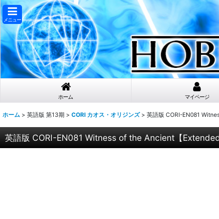
メニュー
ホーム
マイページ
ホーム
>
英語版 第13期
>
CORI カオス・オリジンズ
>
英語版 CORI-EN081 Witn
英語版 CORI-EN081 Witness of the Ancient【Ex