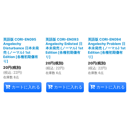
英語版 CORI-EN095
英語版 CORI-EN093
英語版 CORI-EN094
Angelechy
Angelechy Enlisted 日
Angelechy Problem 日
Disturbance 日本未発
本未発売 (ノーマル) 1st
本未発売 (ノーマル) 1st
売 (ノーマル) 1st
Edition
[
各種初期傷有
Edition
[
各種初期傷有
Edition
[
各種初期傷有
り
]
り
]
り
]
20
円
(税別)
20
円
(税別)
20
円
(税別)
(
税込
:
22
円
)
(
税込
:
22
円
)
(
税込
:
22
円
)
在庫数 6点
在庫数 6点
在庫数 8点
カートに入れる
カートに入れる
カートに入れる