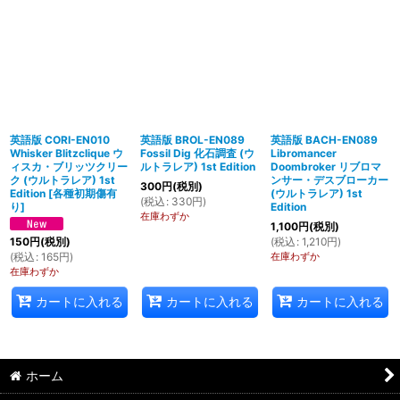
英語版 CORI-EN010
英語版 BROL-EN089
英語版 BACH-EN089
Whisker Blitzclique ウ
Fossil Dig 化石調査 (ウ
Libromancer
ィスカ・ブリッツクリー
ルトラレア) 1st Edition
Doombroker リブロマ
ク (ウルトラレア) 1st
ンサー・デスブローカー
300
円
(税別)
Edition
[
各種初期傷有
(ウルトラレア) 1st
(
税込
:
330
円
)
り
]
Edition
在庫わずか
1,100
円
(税別)
(
税込
:
1,210
円
)
150
円
(税別)
在庫わずか
(
税込
:
165
円
)
在庫わずか
カートに入れる
カートに入れる
カートに入れる
ホーム