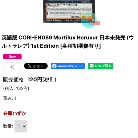
英語版 CORI-EN089 Mortilux Heruvur 日本未発売 (ウ
ルトラレア) 1st Edition
[
各種初期傷有り
]
Facebookでシェア
販売価格
:
120
円
(税別)
(
税込
:
132
円
)
重み
:
1
在庫わずか
数量
: