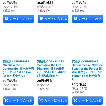
20
円
(税別)
450
円
(税別)
20
円
(税別)
(
税込
:
22
円
)
(
税込
:
495
円
)
(
税込
:
22
円
)
在庫数 6点
在庫わずか
在庫数 9点
カートに入れる
カートに入れる
カートに入れる
英語版 CORI-EN085
英語版 CORI-EN083
英語版 CORI-EN087
Mixousia the
Yomagna the Fire
Cerynemesia, Mystical
Confounder 日本未発売
Phantom 日本未発売
Beast of the Forest 日
(ノーマル) 1st Edition
(ノーマル) 1st Edition
本未発売 (ノーマル) 1st
[
各種初期傷有り
]
[
各種初期傷有り
]
Edition
[
各種初期傷有
り
]
50
円
(税別)
20
円
(税別)
20
円
(税別)
(
税込
:
55
円
)
(
税込
:
22
円
)
(
税込
:
22
円
)
在庫数 12点
在庫数 7点
在庫数 9点
カートに入れる
カートに入れる
カートに入れる