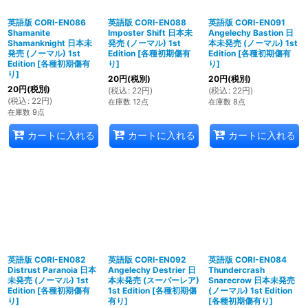
英語版 CORI-EN086
英語版 CORI-EN088
英語版 CORI-EN091
Shamanite
Imposter Shift 日本未
Angelechy Bastion 日
Shamanknight 日本未
発売 (ノーマル) 1st
本未発売 (ノーマル) 1st
発売 (ノーマル) 1st
Edition
[
各種初期傷有
Edition
[
各種初期傷有
Edition
[
各種初期傷有
り
]
り
]
り
]
20
円
(税別)
20
円
(税別)
20
円
(税別)
(
税込
:
22
円
)
(
税込
:
22
円
)
(
税込
:
22
円
)
在庫数 12点
在庫数 8点
在庫数 9点
カートに入れる
カートに入れる
カートに入れる
英語版 CORI-EN082
英語版 CORI-EN092
英語版 CORI-EN084
Distrust Paranoia 日本
Angelechy Destrier 日
Thundercrash
未発売 (ノーマル) 1st
本未発売 (スーパーレア)
Snarecrow 日本未発売
Edition
[
各種初期傷有
1st Edition
[
各種初期傷
(ノーマル) 1st Edition
り
]
有り
]
[
各種初期傷有り
]