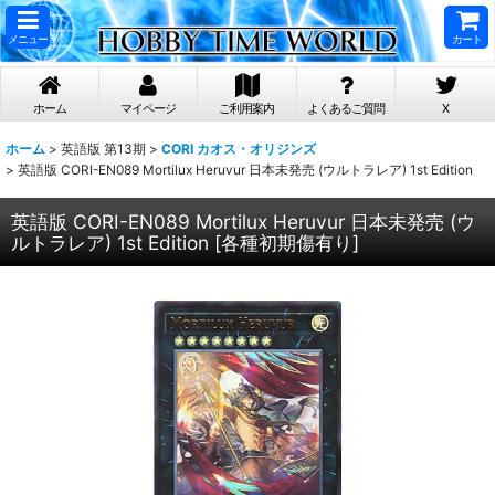
メニュー
カート
ホーム
マイページ
ご利用案内
よくあるご質問
X
ホーム
>
英語版 第13期
>
CORI カオス・オリジンズ
>
英語版 CORI-EN089 Mortilux Heruvur 日本未発売 (ウルトラレア) 1st Edition
英語版 CORI-EN089 Mortilux Heruvur 日本未発売 (ウ
ルトラレア) 1st Edition
[
各種初期傷有り
]