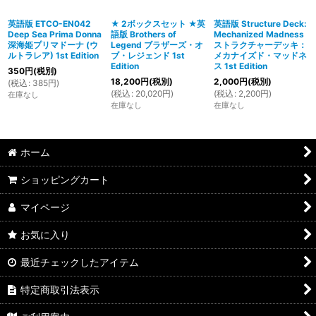
英語版 ETCO-EN042
★ 2ボックスセット ★英
英語版 Structure Deck:
Deep Sea Prima Donna
語版 Brothers of
Mechanized Madness
深海姫プリマドーナ (ウ
Legend ブラザーズ・オ
ストラクチャーデッキ：
ルトラレア) 1st Edition
ブ・レジェンド 1st
メカナイズド・マッドネ
Edition
ス 1st Edition
350
円
(税別)
18,200
円
(税別)
2,000
円
(税別)
(
税込
:
385
円
)
(
税込
:
20,020
円
)
(
税込
:
2,200
円
)
在庫なし
在庫なし
在庫なし
ホーム
ショッピングカート
マイページ
お気に入り
最近チェックしたアイテム
特定商取引法表示