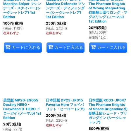
Machina Sniper マシン
Machina Defender マシ
The Phantom Knights
ナーズ・スナイパー (シ
ンナーズ・ディフェンダ
of Wrong Magnetring
ークレットレア) 1st
ー (シークレットレア)
幻影騎士団ウロング・マ
Edition
1st Edition
グネリング (ノーマル)
1st Edition
100
円
(税別)
250
円
(税別)
20
円
(税別)
(
税込
:
110
円
)
(
税込
:
275
円
)
(
税込
:
22
円
)
在庫わずか
在庫わずか
在庫数 12点
カートに入れる
カートに入れる
カートに入れる
英語版 MP20-EN055
日本語版 DP23-JP015
日本語版 RC03-JP047
Destiny HERO -
Favorite Hero フェイバ
The Phantom Knights
Drawhand D-HERO ド
リット・ヒーロー (レア)
of Shade Brigandine 幻
ローガイ (ノーマル) 1st
影騎士団シェード・ブリ
200
円
(税別)
Edition
ガンダイン (シークレッ
(
税込
:
220
円
)
トレア)
20
円
(税別)
在庫わずか
500
円
(税別)
(
税込
:
22
円
)