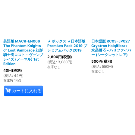
英語版 MACR-EN066
★ ボックス ★日本語版
日本語版 RC03-JP027
The Phantom Knights
Premium Pack 2019 プ
Crystron Halqifibrax
of Lost Vambrace 幻影
レミアムパック2019
水晶機巧－ハリファイバ
騎士団ロスト・ヴァンブ
ー (シークレットレア)
2,800
円
(税別)
レイズ (ノーマル) 1st
500
円
(税別)
(
税込
:
3,080
円
)
Edition
(
税込
:
550
円
)
在庫なし
40
円
(税別)
在庫なし
(
税込
:
44
円
)
在庫数 14点
カートに入れる