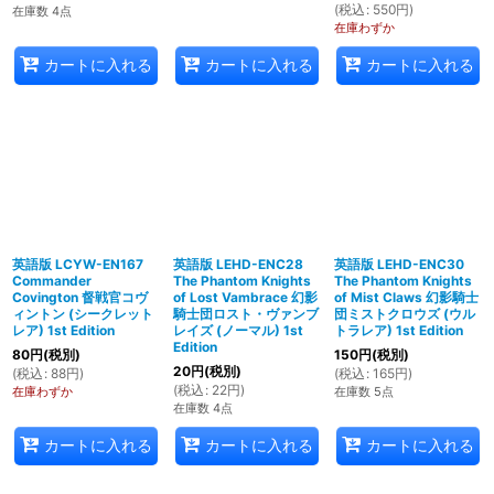
(
税込
:
550
円
)
在庫数 4点
在庫わずか
カートに入れる
カートに入れる
カートに入れる
英語版 LCYW-EN167
英語版 LEHD-ENC28
英語版 LEHD-ENC30
Commander
The Phantom Knights
The Phantom Knights
Covington 督戦官コヴ
of Lost Vambrace 幻影
of Mist Claws 幻影騎士
ィントン (シークレット
騎士団ロスト・ヴァンブ
団ミストクロウズ (ウル
レア) 1st Edition
レイズ (ノーマル) 1st
トラレア) 1st Edition
Edition
80
円
(税別)
150
円
(税別)
20
円
(税別)
(
税込
:
88
円
)
(
税込
:
165
円
)
(
税込
:
22
円
)
在庫わずか
在庫数 5点
在庫数 4点
カートに入れる
カートに入れる
カートに入れる