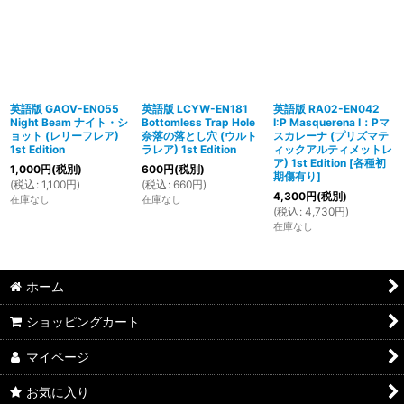
英語版 GAOV-EN055
英語版 LCYW-EN181
英語版 RA02-EN042
Night Beam ナイト・シ
Bottomless Trap Hole
I:P Masquerena I：Pマ
ョット (レリーフレア)
奈落の落とし穴 (ウルト
スカレーナ (プリズマテ
1st Edition
ラレア) 1st Edition
ィックアルティメットレ
ア) 1st Edition
[
各種初
1,000
円
(税別)
600
円
(税別)
期傷有り
]
(
税込
:
1,100
円
)
(
税込
:
660
円
)
4,300
円
(税別)
在庫なし
在庫なし
(
税込
:
4,730
円
)
在庫なし
ホーム
ショッピングカート
マイページ
お気に入り