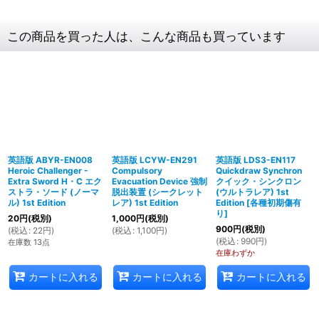
この商品を買った人は、こんな商品も買っています
英語版 ABYR-EN008
英語版 LCYW-EN291
英語版 LDS3-EN117
Heroic Challenger -
Compulsory
Quickdraw Synchron
Extra Sword H・C エク
Evacuation Device 強制
クイック・シンクロン
ストラ・ソード (ノーマ
脱出装置 (シークレット
(ウルトラレア) 1st
ル) 1st Edition
レア) 1st Edition
Edition
[
各種初期傷有
り
]
20
円
(税別)
1,000
円
(税別)
900
円
(税別)
(
税込
:
22
円
)
(
税込
:
1,100
円
)
(
税込
:
990
円
)
在庫数 13点
在庫わずか
カートに入れる
カートに入れる
カートに入れる