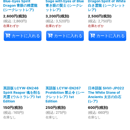
Blue-Eyes Spirit
Sage with Eyes of Blue
Dragon Spirit of White
Dragon 青眼の精霊龍
青き眼の賢士 (シークレ
白き霊龍 (シークレット
(シークレットレア)
ットレア)
レア)
2,600
円
(税別)
3,200
円
(税別)
2,500
円
(税別)
(
税込
:
2,860
円
)
(
税込
:
3,520
円
)
(
税込
:
2,750
円
)
在庫わずか
在庫わずか
在庫わずか
カートに入れる
カートに入れる
カートに入れる
英語版 LCYW-EN246
英語版 LCYW-EN267
日本語版 SHVI-JP022
Spirit Reaper 魂を削る
Prohibition 禁止令 (シー
The White Stone of
死霊 (ウルトラレア) 1st
クレットレア) 1st
Ancients 太古の白石
Edition
Edition
(レア)
150
円
(税別)
250
円
(税別)
600
円
(税別)
(
税込
:
165
円
)
(
税込
:
275
円
)
(
税込
:
660
円
)
在庫なし
在庫なし
在庫なし