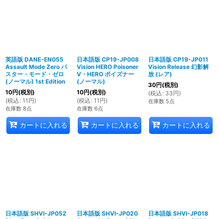
英語版 DANE-EN055
日本語版 CP19-JP008
日本語版 CP19-JP011
Assault Mode Zero バ
Vision HERO Poisoner
Vision Release 幻影解
スター・モード・ゼロ
V・HERO ポイズナー
放 (レア)
(ノーマル) 1st Edition
(ノーマル)
30
円
(税別)
10
円
(税別)
10
円
(税別)
(
税込
:
33
円
)
(
税込
:
11
円
)
(
税込
:
11
円
)
在庫数 5点
在庫数 8点
在庫数 6点
カートに入れる
カートに入れる
カートに入れる
日本語版 SHVI-JP052
日本語版 SHVI-JP020
日本語版 SHVI-JP018