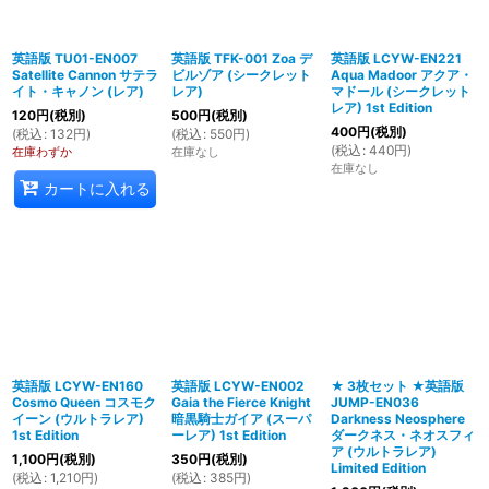
英語版 TU01-EN007
英語版 TFK-001 Zoa デ
英語版 LCYW-EN221
Satellite Cannon サテラ
ビルゾア (シークレット
Aqua Madoor アクア・
イト・キャノン (レア)
レア)
マドール (シークレット
レア) 1st Edition
120
円
(税別)
500
円
(税別)
400
円
(税別)
(
税込
:
132
円
)
(
税込
:
550
円
)
(
税込
:
440
円
)
在庫わずか
在庫なし
在庫なし
カートに入れる
英語版 LCYW-EN160
英語版 LCYW-EN002
★ 3枚セット ★英語版
Cosmo Queen コスモク
Gaia the Fierce Knight
JUMP-EN036
イーン (ウルトラレア)
暗黒騎士ガイア (スーパ
Darkness Neosphere
1st Edition
ーレア) 1st Edition
ダークネス・ネオスフィ
ア (ウルトラレア)
1,100
円
(税別)
350
円
(税別)
Limited Edition
(
税込
:
1,210
円
)
(
税込
:
385
円
)