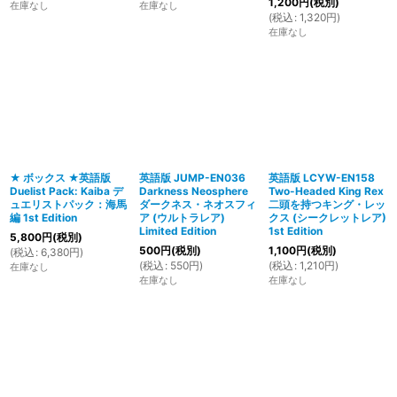
1,200
円
(税別)
在庫なし
在庫なし
(
税込
:
1,320
円
)
在庫なし
★ ボックス ★英語版
英語版 JUMP-EN036
英語版 LCYW-EN158
Duelist Pack: Kaiba デ
Darkness Neosphere
Two-Headed King Rex
ュエリストパック：海馬
ダークネス・ネオスフィ
二頭を持つキング・レッ
編 1st Edition
ア (ウルトラレア)
クス (シークレットレア)
Limited Edition
1st Edition
5,800
円
(税別)
500
円
(税別)
1,100
円
(税別)
(
税込
:
6,380
円
)
(
税込
:
550
円
)
(
税込
:
1,210
円
)
在庫なし
在庫なし
在庫なし