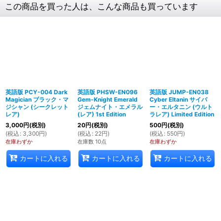
この商品を買った人は、こんな商品も買っています
英語版 PCY-004 Dark
英語版 PHSW-EN096
英語版 JUMP-EN038
Magician ブラック・マ
Gem-Knight Emerald
Cyber Eltanin サイバ
ジシャン (シークレット
ジェムナイト・エメラル
ー・エルタニン (ウルト
レア)
(レア) 1st Edition
ラレア) Limited Edition
3,000
円
(税別)
20
円
(税別)
500
円
(税別)
(
税込
:
3,300
円
)
(
税込
:
22
円
)
(
税込
:
550
円
)
在庫わずか
在庫数 10点
在庫わずか
カートに入れる
カートに入れる
カートに入れる