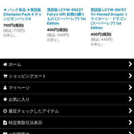
★ パック単品 ★英語版
英語版 LCYW-EN227
英語版 LCYW-EN157
Champion Pack 4 チャ
Fairy's Gift 妖精の贈り
Tri-Horned Dragon ト
ンピオンパック4
もの (スーパーレア) 1st
ライホーン・ドラゴン
Edition
(スーパーレア) 1st
700
円
(税別)
Edition
400
円
(税別)
(
税込
:
770
円
)
400
円
(税別)
(
税込
:
440
円
)
在庫なし
(
税込
:
440
円
)
在庫なし
在庫なし
ホーム
ショッピングカート
マイページ
お気に入り
最近チェックしたアイテム
特定商取引法表示