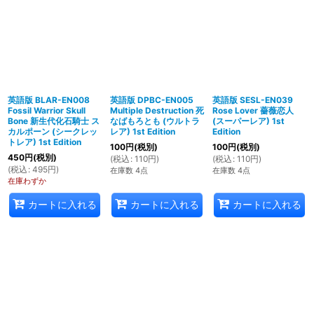
英語版 BLAR-EN008
英語版 DPBC-EN005
英語版 SESL-EN039
Fossil Warrior Skull
Multiple Destruction 死
Rose Lover 薔薇恋人
Bone 新生代化石騎士 ス
なばもろとも (ウルトラ
(スーパーレア) 1st
カルポーン (シークレッ
レア) 1st Edition
Edition
トレア) 1st Edition
100
円
(税別)
100
円
(税別)
450
円
(税別)
(
税込
:
110
円
)
(
税込
:
110
円
)
(
税込
:
495
円
)
在庫数 4点
在庫数 4点
在庫わずか
カートに入れる
カートに入れる
カートに入れる