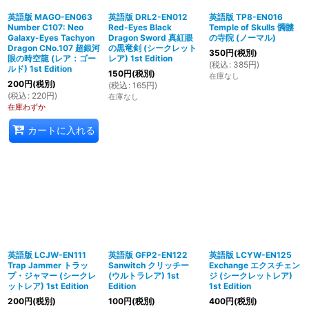
英語版 MAGO-EN063
英語版 DRL2-EN012
英語版 TP8-EN016
Number C107: Neo
Red-Eyes Black
Temple of Skulls 髑髏
Galaxy-Eyes Tachyon
Dragon Sword 真紅眼
の寺院 (ノーマル)
Dragon CNo.107 超銀河
の黒竜剣 (シークレット
350
円
(税別)
眼の時空龍 (レア：ゴー
レア) 1st Edition
(
税込
:
385
円
)
ルド) 1st Edition
150
円
(税別)
在庫なし
200
円
(税別)
(
税込
:
165
円
)
(
税込
:
220
円
)
在庫なし
在庫わずか
カートに入れる
英語版 LCJW-EN111
英語版 GFP2-EN122
英語版 LCYW-EN125
Trap Jammer トラッ
Sanwitch クリッチー
Exchange エクスチェン
プ・ジャマー (シークレ
(ウルトラレア) 1st
ジ (シークレットレア)
ットレア) 1st Edition
Edition
1st Edition
200
円
(税別)
100
円
(税別)
400
円
(税別)