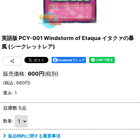
英語版 PCY-001 Windstorm of Etaqua イタクァの暴
風 (シークレットレア)
Facebookでシェア
販売価格
:
600
円
(税別)
(
税込
:
660
円
)
重み
:
1
在庫数 5点
数量
:
返品特約に関する重要事項