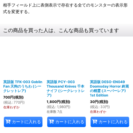
相手フィールド上に表側表示で存在する全てのモンスターの表示形
式を変更する。
この商品を買った人は、こんな商品も買っています
英語版 TFK-003 Goblin
英語版 PCY-003
英語版 DESO-EN049
Fan 天狗のうちわ (シー
Thousand Knives 千本
Doomsday Horror 終焉
クレットレア)
ナイフ (シークレットレ
の精霊 (スーパーレア)
ア)
1st Edition
700
円
(税別)
1,800
円
(税別)
30
円
(税別)
(
税込
:
770
円
)
(
税込
:
1,980
円
)
(
税込
:
33
円
)
在庫わずか
在庫数 7点
在庫わずか
カートに入れる
カートに入れる
カートに入れる