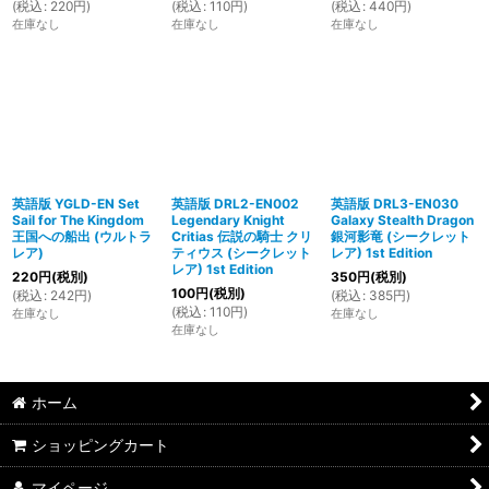
(
税込
:
220
円
)
(
税込
:
110
円
)
(
税込
:
440
円
)
在庫なし
在庫なし
在庫なし
英語版 YGLD-EN Set
英語版 DRL2-EN002
英語版 DRL3-EN030
Sail for The Kingdom
Legendary Knight
Galaxy Stealth Dragon
王国への船出 (ウルトラ
Critias 伝説の騎士 クリ
銀河影竜 (シークレット
レア)
ティウス (シークレット
レア) 1st Edition
レア) 1st Edition
220
円
(税別)
350
円
(税別)
100
円
(税別)
(
税込
:
242
円
)
(
税込
:
385
円
)
(
税込
:
110
円
)
在庫なし
在庫なし
在庫なし
ホーム
ショッピングカート
マイページ