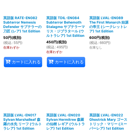
英語版 RATE-EN082
英語版 TDIL-EN084
英語版 LVAL-EN089
Subterror Nemesis
Subterror Behemoth
The First Monarch 始源
Defender サブテラーの
Stalagmo サブテラーマ
の帝王 (シークレットレ
刀匠 (レア) 1st Edition
リス・ジブラタール (ウ
ア) 1st Edition
ルトラレア) 1st Edition
50
円
(税別)
600
円
(税別)
450
円
(税別)
(
税込
:
55
円
)
(
税込
:
660
円
)
(
税込
:
495
円
)
在庫わずか
在庫なし
在庫わずか
カートに入れる
カートに入れる
英語版 LVAL-EN017
英語版 LVAL-EN020
英語版 LVAL-EN022
Sylvan Marshalleaf 森
Sylvan Hermitree 森羅
Ghostrick Mary ゴース
羅の水先 リーフ (ウルト
の仙樹 レギア (ウルトラ
トリック・マリー (スー
ラレア) 1st Edition
レア) 1st Edition
パーレア) 1st Edition