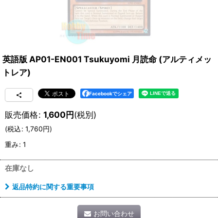
英語版 AP01-EN001 Tsukuyomi 月読命 (アルティメッ
トレア)
Facebookでシェア
販売価格
:
1,600
円
(税別)
(
税込
:
1,760
円
)
重み
:
1
在庫なし
返品特約に関する重要事項
お問い合わせ