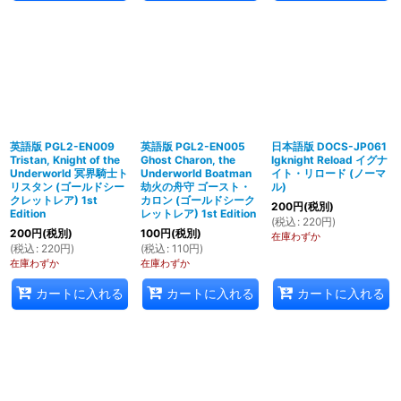
英語版 PGL2-EN009
英語版 PGL2-EN005
日本語版 DOCS-JP061
Tristan, Knight of the
Ghost Charon, the
Igknight Reload イグナ
Underworld 冥界騎士ト
Underworld Boatman
イト・リロード (ノーマ
リスタン (ゴールドシー
劫火の舟守 ゴースト・
ル)
クレットレア) 1st
カロン (ゴールドシーク
200
円
(税別)
Edition
レットレア) 1st Edition
(
税込
:
220
円
)
200
円
(税別)
100
円
(税別)
在庫わずか
(
税込
:
220
円
)
(
税込
:
110
円
)
在庫わずか
在庫わずか
カートに入れる
カートに入れる
カートに入れる