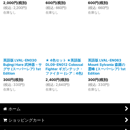
2,000
円
(税別)
600
円
(税別)
600
円
(税別)
(
税込
:
2,200
円
)
(
税込
:
660
円
)
(
税込
:
660
円
)
在庫なし
在庫なし
在庫なし
英語版 LVAL-EN030
★ 4色セット ★英語版
英語版 LVAL-EN063
Bujingi Hare 武神器－サ
DL09-EN012 Colossal
Mount Sylvania 森羅の
グサ (スーパーレア) 1st
Fighter ギガンテック・
霊峰 (スーパーレア) 1st
Edition
ファイター (レア：4色)
Edition
300
円
(税別)
2,400
円
(税別)
300
円
(税別)
(
税込
:
330
円
)
(
税込
:
2,640
円
)
(
税込
:
330
円
)
在庫なし
在庫なし
在庫なし
ホーム
ショッピングカート