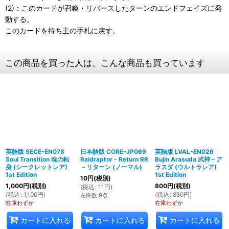
(2)：このカードが召喚・リバースしたターンのエンドフェイズに発
動する。
このカードを持ち主の手札に戻す。
この商品を買った人は、こんな商品も買っています
英語版 SECE-EN078
日本語版 CORE-JP069
英語版 LVAL-EN026
Soul Transition 魂の転
Raidraptor - Return RR
Bujin Arasuda 武神－ア
身 (シークレットレア)
－リターン (ノーマル)
ラスダ (ウルトラレア)
1st Edition
1st Edition
10
円
(税別)
1,000
円
(税別)
800
円
(税別)
(
税込
:
11
円
)
(
税込
:
1,100
円
)
(
税込
:
880
円
)
在庫数 9点
在庫わずか
在庫わずか
カートに入れる
カートに入れる
カートに入れる