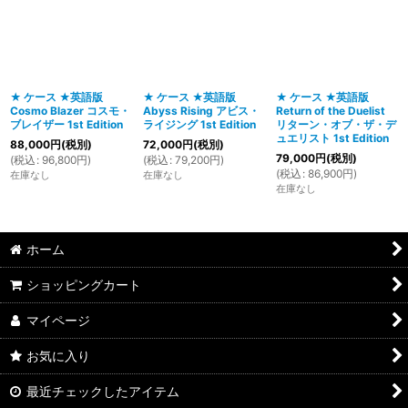
★ ケース ★英語版
★ ケース ★英語版
★ ケース ★英語版
Cosmo Blazer コスモ・
Abyss Rising アビス・
Return of the Duelist
ブレイザー 1st Edition
ライジング 1st Edition
リターン・オブ・ザ・デ
ュエリスト 1st Edition
88,000
円
(税別)
72,000
円
(税別)
79,000
円
(税別)
(
税込
:
96,800
円
)
(
税込
:
79,200
円
)
(
税込
:
86,900
円
)
在庫なし
在庫なし
在庫なし
ホーム
ショッピングカート
マイページ
お気に入り
最近チェックしたアイテム