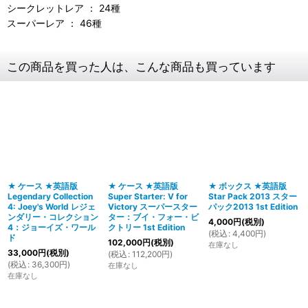
シークレットレア ： 24種
スーパーレア ： 46種
この商品を買った人は、こんな商品も買っています
★ ケース ★英語版
★ ケース ★英語版
★ ボックス ★英語版
Legendary Collection
Super Starter: V for
Star Pack 2013 スター
4: Joey's World レジェ
Victory スーパースター
パック2013 1st Edition
ンダリー・コレクション
ター：ブイ・フォー・ビ
4,000
円
(税別)
4：ジョーイズ・ワール
クトリー 1st Edition
(
税込
:
4,400
円
)
ド
102,000
円
(税別)
在庫なし
33,000
円
(税別)
(
税込
:
112,200
円
)
(
税込
:
36,300
円
)
在庫なし
在庫なし