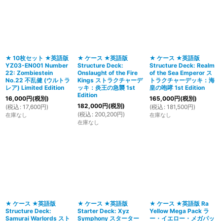
★ 10枚セット ★英語版
★ ケース ★英語版
★ ケース ★英語版
YZ03-EN001 Number
Structure Deck:
Structure Deck: Realm
22: Zombiestein
Onslaught of the Fire
of the Sea Emperor ス
No.22 不乱健 (ウルトラ
Kings ストラクチャーデ
トラクチャーデッキ：海
レア) Limited Edition
ッキ：炎王の急襲 1st
皇の咆哮 1st Edition
Edition
16,000
円
(税別)
165,000
円
(税別)
182,000
円
(税別)
(
税込
:
17,600
円
)
(
税込
:
181,500
円
)
(
税込
:
200,200
円
)
在庫なし
在庫なし
在庫なし
★ ケース ★英語版
★ ケース ★英語版
★ ケース ★英語版 Ra
Structure Deck:
Starter Deck: Xyz
Yellow Mega Pack ラ
Samurai Warlords スト
Symphony スターター
ー・イエロー・メガパッ