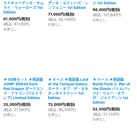
ラクチャーデッキ：サム
デッキ：エクシーズ・シ
ク 1st Edition
ライ・ウォーローズ 1st
ンフォニー 1st Edition
98,000
円
(税別)
Edition
77,000
円
(税別)
(
税込
:
107,800
円
)
61,000
円
(税別)
(
税込
:
84,700
円
)
在庫なし
(
税込
:
67,100
円
)
在庫なし
在庫なし
★ 50枚セット ★英語版
★ ケース ★英語版 Lord
★ ケース ★英語版
JUMP-EN044 Dark
of the Tachyon Galaxy
Battle Pack 2: War of
End Dragon ダークエン
ロード・オブ・ザ・タキ
the Giants バトルパッ
ド・ドラゴン (ウルトラ
オンギャラクシー 1st
ク2：ウォー・オブ・
レア) Limited Edition
Edition
ザ・ジャイアンツ 1st
Edition
25,000
円
(税別)
73,000
円
(税別)
52,500
円
(税別)
(
税込
:
27,500
円
)
(
税込
:
80,300
円
)
(
税込
:
57,750
円
)
在庫なし
在庫なし
在庫なし