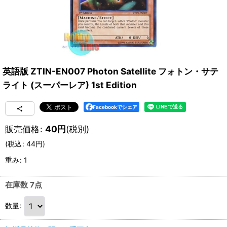
英語版 ZTIN-EN007 Photon Satellite フォトン・サテ
ライト (スーパーレア) 1st Edition
Facebookでシェア
販売価格
:
40
円
(税別)
(
税込
:
44
円
)
重み
:
1
在庫数 7点
数量
: