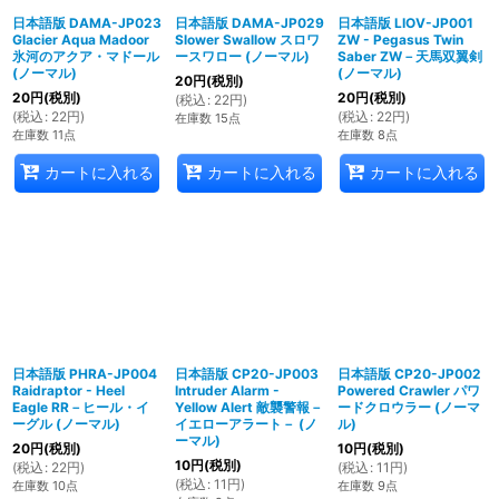
日本語版 DAMA-JP023
日本語版 DAMA-JP029
日本語版 LIOV-JP001
Glacier Aqua Madoor
Slower Swallow スロワ
ZW - Pegasus Twin
氷河のアクア・マドール
ースワロー (ノーマル)
Saber ZW－天馬双翼剣
(ノーマル)
(ノーマル)
20
円
(税別)
20
円
(税別)
20
円
(税別)
(
税込
:
22
円
)
(
税込
:
22
円
)
(
税込
:
22
円
)
在庫数 15点
在庫数 11点
在庫数 8点
カートに入れる
カートに入れる
カートに入れる
日本語版 PHRA-JP004
日本語版 CP20-JP003
日本語版 CP20-JP002
Raidraptor - Heel
Intruder Alarm -
Powered Crawler パワ
Eagle RR－ヒール・イ
Yellow Alert 敵襲警報－
ードクロウラー (ノーマ
ーグル (ノーマル)
イエローアラート－ (ノ
ル)
ーマル)
20
円
(税別)
10
円
(税別)
10
円
(税別)
(
税込
:
22
円
)
(
税込
:
11
円
)
(
税込
:
11
円
)
在庫数 10点
在庫数 9点