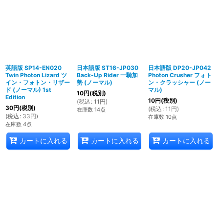
英語版 SP14-EN020
日本語版 ST16-JP030
日本語版 DP20-JP042
Twin Photon Lizard ツ
Back-Up Rider 一騎加
Photon Crusher フォト
イン・フォトン・リザー
勢 (ノーマル)
ン・クラッシャー (ノー
ド (ノーマル) 1st
マル)
10
円
(税別)
Edition
10
円
(税別)
(
税込
:
11
円
)
30
円
(税別)
(
税込
:
11
円
)
在庫数 14点
(
税込
:
33
円
)
在庫数 10点
在庫数 4点
カートに入れる
カートに入れる
カートに入れる