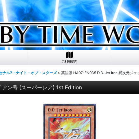
ご利用案内
ーセナル7：ナイト・オブ・スターズ
>
英語版 HA07-EN035 D.D. Jet Iron 異次元
アン号 (スーパーレア) 1st Edition