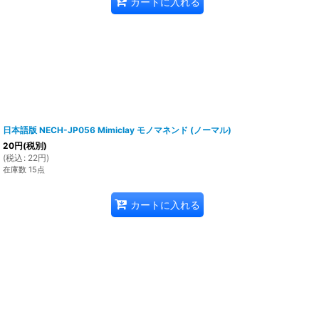
カートに入れる
日本語版 NECH-JP056 Mimiclay モノマネンド (ノーマル)
20
円
(税別)
(
税込
:
22
円
)
在庫数 15点
カートに入れる