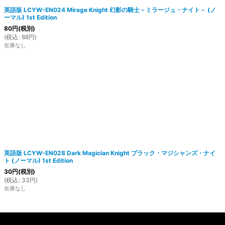
英語版 LCYW-EN024 Mirage Knight 幻影の騎士－ミラージュ・ナイト－ (ノ
ーマル) 1st Edition
80
円
(税別)
(
税込
:
88
円
)
在庫なし
英語版 LCYW-EN028 Dark Magician Knight ブラック・マジシャンズ・ナイ
ト (ノーマル) 1st Edition
30
円
(税別)
(
税込
:
33
円
)
在庫なし