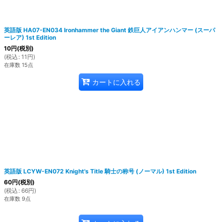
英語版 HA07-EN034 Ironhammer the Giant 鉄巨人アイアンハンマー (スーパ
ーレア) 1st Edition
10
円
(税別)
(
税込
:
11
円
)
在庫数 15点
カートに入れる
英語版 LCYW-EN072 Knight's Title 騎士の称号 (ノーマル) 1st Edition
60
円
(税別)
(
税込
:
66
円
)
在庫数 9点