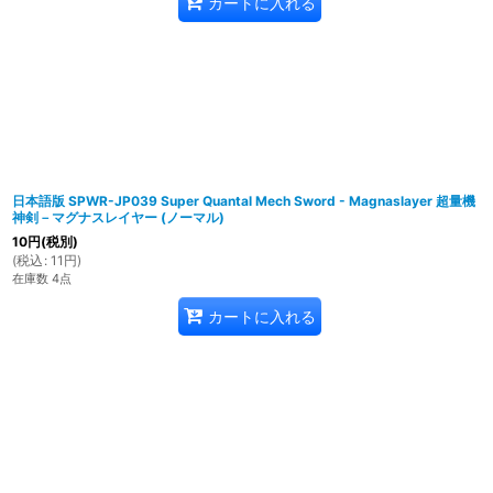
カートに入れる
日本語版 SPWR-JP039 Super Quantal Mech Sword - Magnaslayer 超量機
神剣－マグナスレイヤー (ノーマル)
10
円
(税別)
(
税込
:
11
円
)
在庫数 4点
カートに入れる