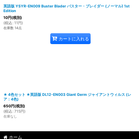
英語版 YSYR-EN009 Buster Blader バスター・ブレイダー (ノーマル) 1st
Edition
10
円
(税別)
(
税込
:
11
円
)
在庫数 14点
カートに入れる
★ 4色セット ★英語版 DL12-EN003 Giant Germ ジャイアントウィルス (レ
ア：4色)
650
円
(税別)
(
税込
:
715
円
)
在庫なし
ホーム