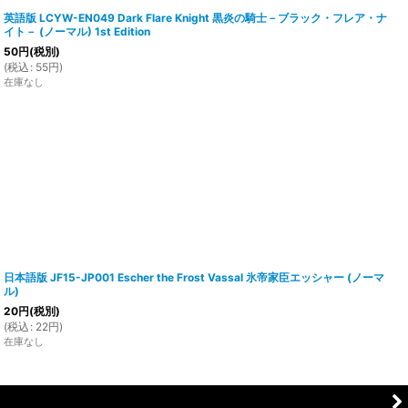
英語版 LCYW-EN049 Dark Flare Knight 黒炎の騎士－ブラック・フレア・ナ
イト－ (ノーマル) 1st Edition
50
円
(税別)
(
税込
:
55
円
)
在庫なし
日本語版 JF15-JP001 Escher the Frost Vassal 氷帝家臣エッシャー (ノーマ
ル)
20
円
(税別)
(
税込
:
22
円
)
在庫なし