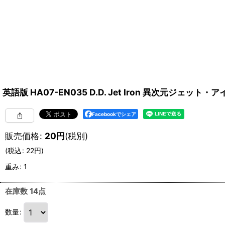
英語版 HA07-EN035 D.D. Jet Iron 異次元ジェット・アイ
Facebookでシェア
販売価格
:
20
円
(税別)
(
税込
:
22
円
)
重み
:
1
在庫数 14点
数量
: