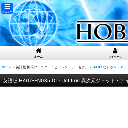
メニュー
ホーム
マイページ
ホーム
>
英語版 拡張ブースター：ヒドゥン・アーセナル
>
HA07 ヒドゥン・ア
英語版 HA07-EN035 D.D. Jet Iron 異次元ジェット・アイ