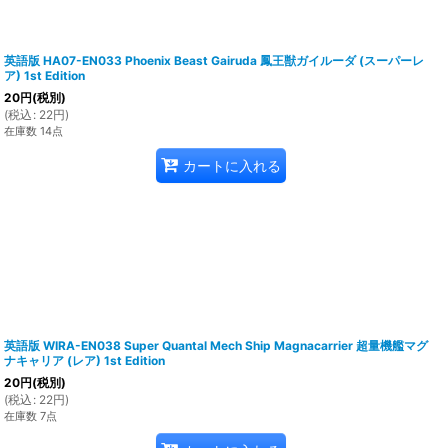
英語版 HA07-EN033 Phoenix Beast Gairuda 鳳王獣ガイルーダ (スーパーレ
ア) 1st Edition
20
円
(税別)
(
税込
:
22
円
)
在庫数 14点
カートに入れる
英語版 WIRA-EN038 Super Quantal Mech Ship Magnacarrier 超量機艦マグ
ナキャリア (レア) 1st Edition
20
円
(税別)
(
税込
:
22
円
)
在庫数 7点