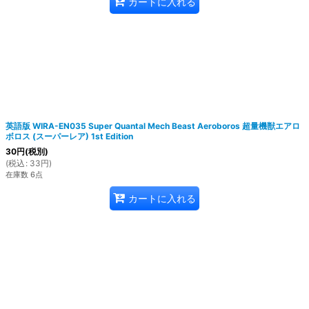
カートに入れる
英語版 WIRA-EN035 Super Quantal Mech Beast Aeroboros 超量機獣エアロ
ボロス (スーパーレア) 1st Edition
30
円
(税別)
(
税込
:
33
円
)
在庫数 6点
カートに入れる