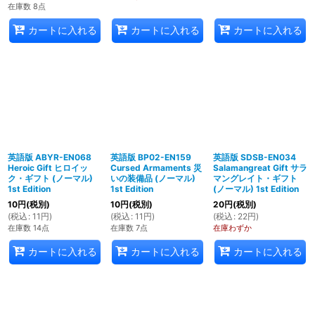
在庫数 8点
カートに入れる
カートに入れる
カートに入れる
英語版 ABYR-EN068
英語版 BP02-EN159
英語版 SDSB-EN034
Heroic Gift ヒロイッ
Cursed Armaments 災
Salamangreat Gift サラ
ク・ギフト (ノーマル)
いの装備品 (ノーマル)
マングレイト・ギフト
1st Edition
1st Edition
(ノーマル) 1st Edition
10
円
(税別)
10
円
(税別)
20
円
(税別)
(
税込
:
11
円
)
(
税込
:
11
円
)
(
税込
:
22
円
)
在庫数 14点
在庫数 7点
在庫わずか
カートに入れる
カートに入れる
カートに入れる