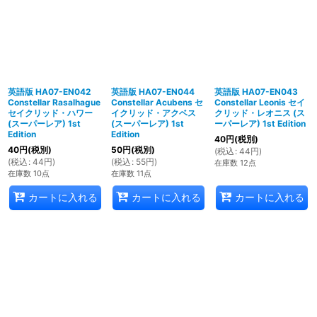
英語版 HA07-EN042
英語版 HA07-EN044
英語版 HA07-EN043
Constellar Rasalhague
Constellar Acubens セ
Constellar Leonis セイ
セイクリッド・ハワー
イクリッド・アクベス
クリッド・レオニス (ス
(スーパーレア) 1st
(スーパーレア) 1st
ーパーレア) 1st Edition
Edition
Edition
40
円
(税別)
40
円
(税別)
50
円
(税別)
(
税込
:
44
円
)
(
税込
:
44
円
)
(
税込
:
55
円
)
在庫数 12点
在庫数 10点
在庫数 11点
カートに入れる
カートに入れる
カートに入れる