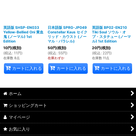
英語版 SHSP-EN033
日本語版 SPRG-JP049
英語版 BP02-EN210
Yellow-Bellied Oni 黄血
Constellar Kaus セイク
Tiki Soul ソウル・オ
鬼 (ノーマル) 1st
リッド・カウスト (ノー
ブ・スタチュー (ノーマ
Edition
マル・パラレル)
ル) 1st Edition
10
円
(税別)
50
円
(税別)
20
円
(税別)
(
税込
:
11
円
)
(
税込
:
55
円
)
(
税込
:
22
円
)
在庫数 8点
在庫わずか
在庫数 11点
カートに入れる
カートに入れる
カートに入れる
ホーム
ショッピングカート
マイページ
お気に入り