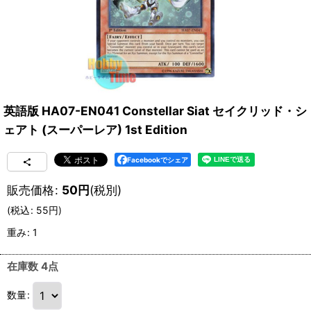
英語版 HA07-EN041 Constellar Siat セイクリッド・シ
ェアト (スーパーレア) 1st Edition
Facebookでシェア
販売価格
:
50
円
(税別)
(
税込
:
55
円
)
重み
:
1
在庫数 4点
数量
: