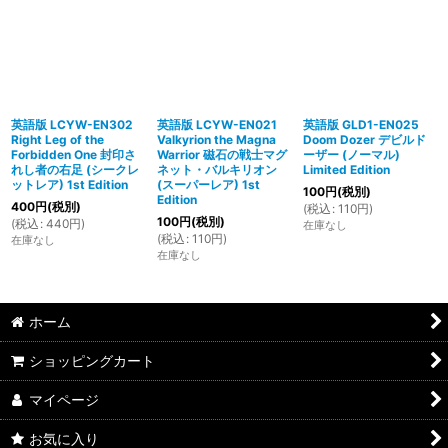
英語版 LCYW-EN302
英語版 LCYW-EN021
英語版 GLD1-EN025
Right Leg of the
Valkyrion the Magna
Doom Dozer デビルド
Forbidden One 封印さ
Warrior 磁石の戦士マグ
ーザー (ノーマル)
れし者の右足 (シークレ
ネット・バルキリオン
Limited Edition
ットレア) 1st Edition
(スーパーレア) 1st
100
円
(税別)
Edition
400
円
(税別)
(
税込
:
110
円
)
100
円
(税別)
(
税込
:
440
円
)
在庫なし
(
税込
:
110
円
)
在庫なし
在庫なし
ホーム
ショッピングカート
マイページ
お気に入り