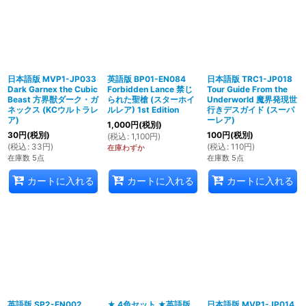
日本語版 MVP1-JP033
英語版 BP01-EN084
日本語版 TRC1-JP018
Dark Garnex the Cubic
Forbidden Lance 禁じ
Tour Guide From the
Beast 方界獣ダーク・ガ
られた聖槍 (スターホイ
Underworld 魔界発現世
ネックス (KCウルトラレ
ルレア) 1st Edition
行きデスガイド (スーパ
ア)
ーレア)
1,000
円
(税別)
30
円
(税別)
100
円
(税別)
(
税込
:
1,100
円
)
(
税込
:
33
円
)
(
税込
:
110
円
)
在庫わずか
在庫数 5点
在庫数 5点
カートに入れる
カートに入れる
カートに入れる
英語版 SP2-EN002
★ 4色セット ★英語版
日本語版 MVP1-JP014