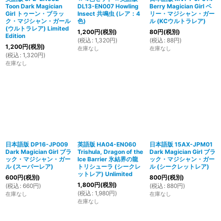
Toon Dark Magician
DL13-EN007 Howling
Berry Magician Girl ベ
Girl トゥーン・ブラッ
Insect 共鳴虫 (レア：4
リー・マジシャン・ガー
ク・マジシャン・ガール
色)
ル (KCウルトラレア)
(ウルトラレア) Limited
1,200
円
(税別)
80
円
(税別)
Edition
(
税込
:
1,320
円
)
(
税込
:
88
円
)
1,200
円
(税別)
在庫なし
在庫なし
(
税込
:
1,320
円
)
在庫なし
日本語版 DP16-JP009
英語版 HA04-EN060
日本語版 15AX-JPM01
Dark Magician Girl ブラ
Trishula, Dragon of the
Dark Magician Girl ブラ
ック・マジシャン・ガー
Ice Barrier 氷結界の龍
ック・マジシャン・ガー
ル (スーパーレア)
トリシューラ (シークレ
ル (シークレットレア)
ットレア) Unlimited
600
円
(税別)
800
円
(税別)
1,800
円
(税別)
(
税込
:
660
円
)
(
税込
:
880
円
)
(
税込
:
1,980
円
)
在庫なし
在庫なし
在庫なし