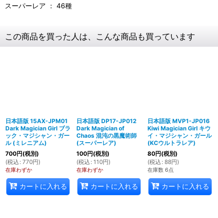
スーパーレア ： 46種
この商品を買った人は、こんな商品も買っています
日本語版 15AX-JPM01
日本語版 DP17-JP012
日本語版 MVP1-JP016
Dark Magician Girl ブラ
Dark Magician of
Kiwi Magician Girl キウ
ック・マジシャン・ガー
Chaos 混沌の黒魔術師
イ・マジシャン・ガール
ル (ミレニアム)
(スーパーレア)
(KCウルトラレア)
700
円
(税別)
100
円
(税別)
80
円
(税別)
(
税込
:
770
円
)
(
税込
:
110
円
)
(
税込
:
88
円
)
在庫わずか
在庫わずか
在庫数 6点
カートに入れる
カートに入れる
カートに入れる