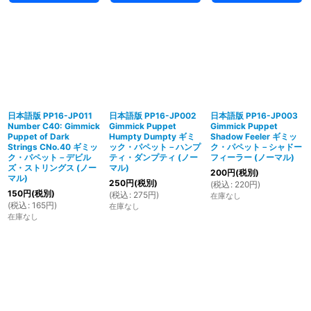
日本語版 PP16-JP011
日本語版 PP16-JP002
日本語版 PP16-JP003
Number C40: Gimmick
Gimmick Puppet
Gimmick Puppet
Puppet of Dark
Humpty Dumpty ギミ
Shadow Feeler ギミッ
Strings CNo.40 ギミッ
ック・パペット－ハンプ
ク・パペット－シャドー
ク・パペット－デビル
ティ・ダンプティ (ノー
フィーラー (ノーマル)
ズ・ストリングス (ノー
マル)
200
円
(税別)
マル)
250
円
(税別)
(
税込
:
220
円
)
150
円
(税別)
(
税込
:
275
円
)
在庫なし
(
税込
:
165
円
)
在庫なし
在庫なし