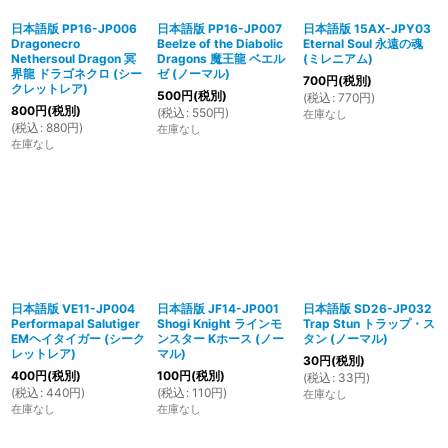
日本語版 PP16-JP006
日本語版 PP16-JP007
日本語版 15AX-JPY03
Dragonecro
Beelze of the Diabolic
Eternal Soul 永遠の魂
Nethersoul Dragon 冥
Dragons 魔王龍 ベエル
(ミレニアム)
界龍 ドラゴネクロ (シー
ゼ (ノーマル)
700
円
(税別)
クレットレア)
500
円
(税別)
(
税込
:
770
円
)
800
円
(税別)
(
税込
:
550
円
)
在庫なし
(
税込
:
880
円
)
在庫なし
在庫なし
日本語版 VE11-JP004
日本語版 JF14-JP001
日本語版 SD26-JP032
Performapal Salutiger
Shogi Knight ラインモ
Trap Stun トラップ・ス
EMヘイタイガー (シーク
ンスター Kホース (ノー
タン (ノーマル)
レットレア)
マル)
30
円
(税別)
400
円
(税別)
100
円
(税別)
(
税込
:
33
円
)
(
税込
:
440
円
)
(
税込
:
110
円
)
在庫なし
在庫なし
在庫なし