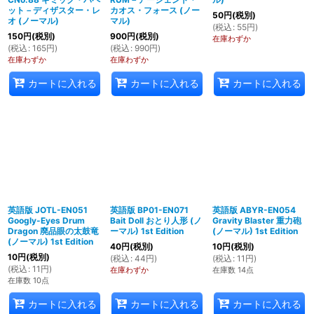
ット－ディザスター・レ
カオス・フォース (ノー
50
円
(税別)
オ (ノーマル)
マル)
(
税込
:
55
円
)
150
円
(税別)
900
円
(税別)
在庫わずか
(
税込
:
165
円
)
(
税込
:
990
円
)
在庫わずか
在庫わずか
カートに入れる
カートに入れる
カートに入れる
英語版 JOTL-EN051
英語版 BP01-EN071
英語版 ABYR-EN054
Googly-Eyes Drum
Bait Doll おとり人形 (ノ
Gravity Blaster 重力砲
Dragon 廃品眼の太鼓竜
ーマル) 1st Edition
(ノーマル) 1st Edition
(ノーマル) 1st Edition
40
円
(税別)
10
円
(税別)
10
円
(税別)
(
税込
:
44
円
)
(
税込
:
11
円
)
(
税込
:
11
円
)
在庫わずか
在庫数 14点
在庫数 10点
カートに入れる
カートに入れる
カートに入れる