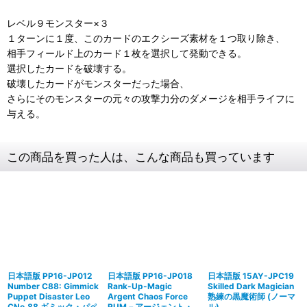
レベル９モンスター×３
１ターンに１度、このカードのエクシーズ素材を１つ取り除き、
相手フィールド上のカード１枚を選択して発動できる。
選択したカードを破壊する。
破壊したカードがモンスターだった場合、
さらにそのモンスターの元々の攻撃力分のダメージを相手ライフに
与える。
この商品を買った人は、こんな商品も買っています
日本語版 PP16-JP012
日本語版 PP16-JP018
日本語版 15AY-JPC19
Number C88: Gimmick
Rank-Up-Magic
Skilled Dark Magician
Puppet Disaster Leo
Argent Chaos Force
熟練の黒魔術師 (ノーマ
CNo.88 ギミック・パペ
RUM－アージェント・
ル)