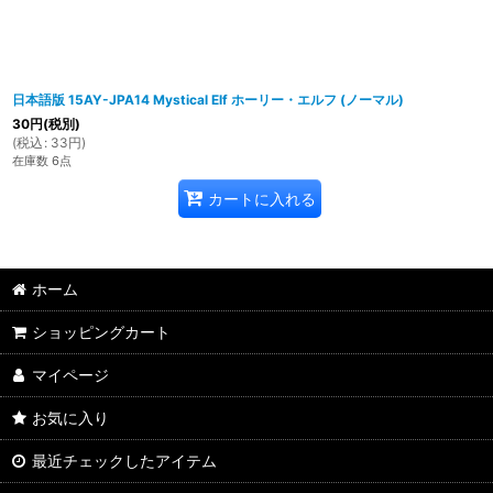
日本語版 15AY-JPA14 Mystical Elf ホーリー・エルフ (ノーマル)
30
円
(税別)
(
税込
:
33
円
)
在庫数 6点
カートに入れる
ホーム
ショッピングカート
マイページ
お気に入り
最近チェックしたアイテム