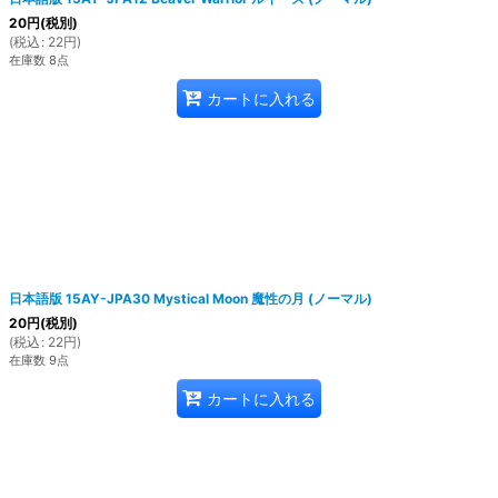
20
円
(税別)
(
税込
:
22
円
)
在庫数 8点
カートに入れる
日本語版 15AY-JPA30 Mystical Moon 魔性の月 (ノーマル)
20
円
(税別)
(
税込
:
22
円
)
在庫数 9点
カートに入れる