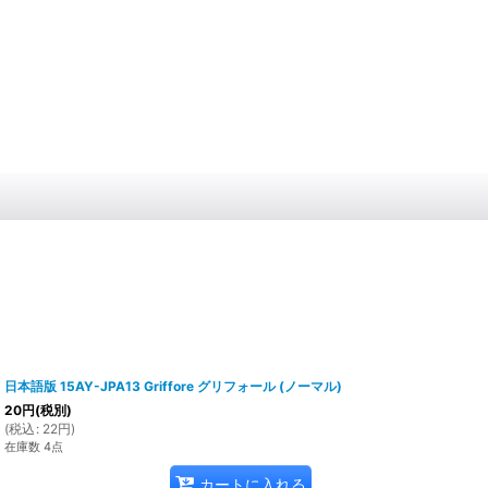
日本語版 15AY-JPA13 Griffore グリフォール (ノーマル)
20
円
(税別)
(
税込
:
22
円
)
在庫数 4点
カートに入れる