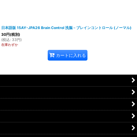
日本語版 15AY-JPA26 Brain Control 洗脳－ブレインコントロール (ノーマル)
30
円
(税別)
(
税込
:
33
円
)
在庫わずか
カートに入れる