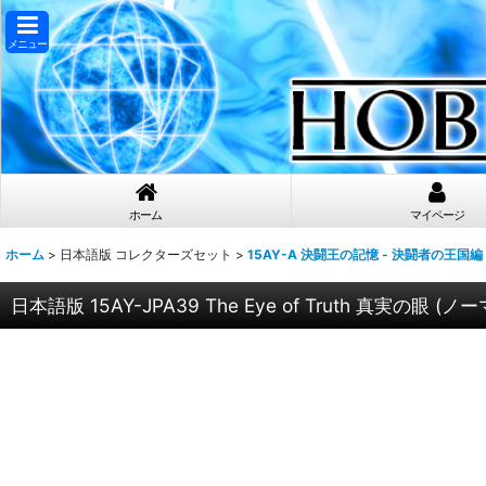
メニュー
ホーム
マイページ
ホーム
>
日本語版 コレクターズセット
>
15AY-A 決闘王の記憶 - 決闘者の王国編 
日本語版 15AY-JPA39 The Eye of Truth 真実の眼 (ノ