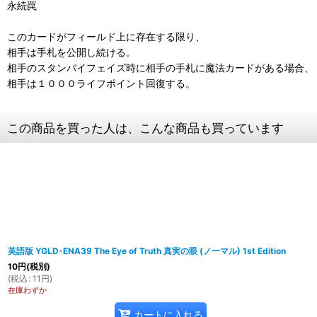
永続罠
このカードがフィールド上に存在する限り、
相手は手札を公開し続ける。
相手のスタンバイフェイズ時に相手の手札に魔法カードがある場合、
相手は１０００ライフポイント回復する。
この商品を買った人は、こんな商品も買っています
英語版 YGLD-ENA39 The Eye of Truth 真実の眼 (ノーマル) 1st Edition
10
円
(税別)
(
税込
:
11
円
)
在庫わずか
カートに入れる