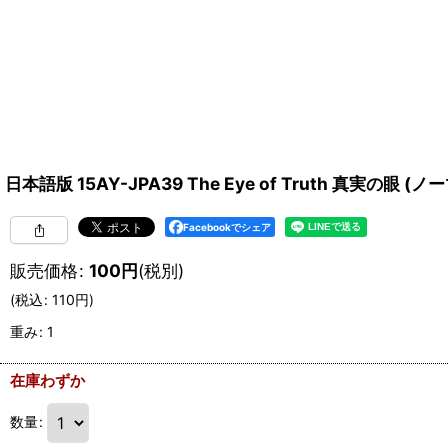
日本語版 15AY-JPA39 The Eye of Truth 真実の眼 (ノ
Facebookでシェア
販売価格
:
100
円
(税別)
(
税込
:
110
円
)
重み
:
1
在庫わずか
数量
: