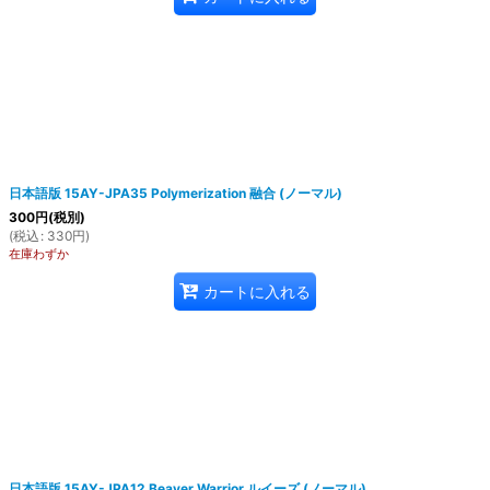
日本語版 15AY-JPA35 Polymerization 融合 (ノーマル)
300
円
(税別)
(
税込
:
330
円
)
在庫わずか
カートに入れる
日本語版 15AY-JPA12 Beaver Warrior ルイーズ (ノーマル)