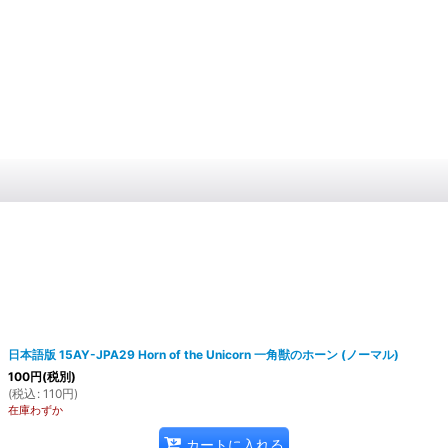
日本語版 15AY-JPA29 Horn of the Unicorn 一角獣のホーン (ノーマル)
100
円
(税別)
(
税込
:
110
円
)
在庫わずか
カートに入れる