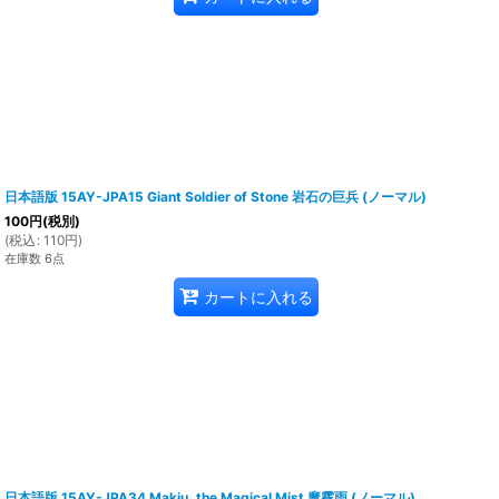
日本語版 15AY-JPA15 Giant Soldier of Stone 岩石の巨兵 (ノーマル)
100
円
(税別)
(
税込
:
110
円
)
在庫数 6点
カートに入れる
日本語版 15AY-JPA34 Makiu, the Magical Mist 魔霧雨 (ノーマル)