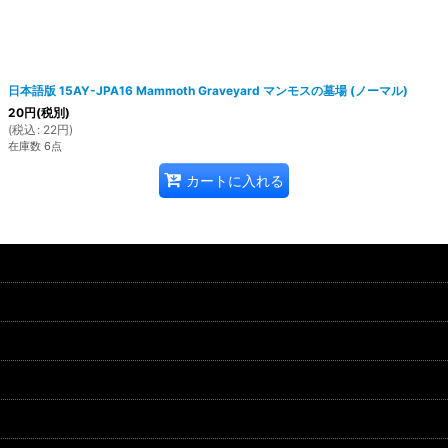
日本語版 15AY-JPA16 Mammoth Graveyard マンモスの墓場 (ノーマル)
20
円
(税別)
(
税込
:
22
円
)
在庫数 6点
カートに入れる