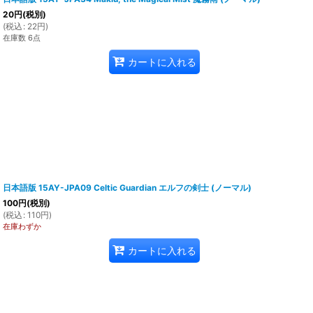
20
円
(税別)
(
税込
:
22
円
)
在庫数 6点
カートに入れる
日本語版 15AY-JPA09 Celtic Guardian エルフの剣士 (ノーマル)
100
円
(税別)
(
税込
:
110
円
)
在庫わずか
カートに入れる