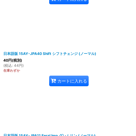
日本語版 15AY-JPA40 Shift シフトチェンジ (ノーマル)
40
円
(税別)
(
税込
:
44
円
)
在庫わずか
カートに入れる
日本語版 15AY-JPA11 Feral Imp グレムリン (ノーマル)