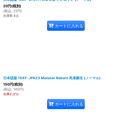
20
円
(税別)
(
税込
:
22
円
)
在庫数 8点
カートに入れる
日本語版 15AY-JPA23 Monster Reborn 死者蘇生 (ノーマル)
150
円
(税別)
(
税込
:
165
円
)
在庫わずか
カートに入れる