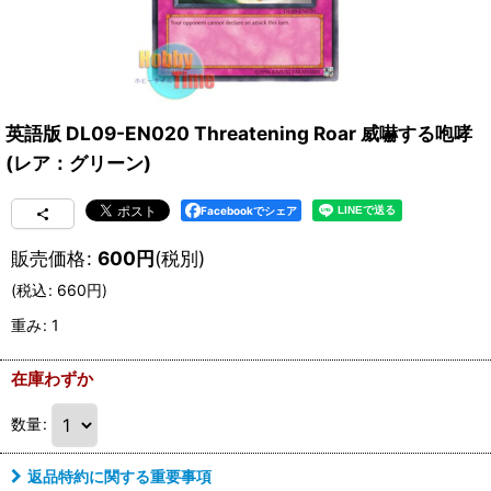
英語版 DL09-EN020 Threatening Roar 威嚇する咆哮
(レア：グリーン)
Facebookでシェア
販売価格
:
600
円
(税別)
(
税込
:
660
円
)
重み
:
1
在庫わずか
数量
:
返品特約に関する重要事項