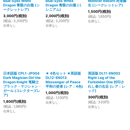
Blue-Eyes White
Blue-Eyes White
Monster Reborn 死者蘇
Dragon 青眼の白龍 (シ
Dragon 青眼の白龍 (ミ
生 (シークレットレア)
ークレットレア)
レニアム)
1,500
円
(税別)
3,000
円
(税別)
2,000
円
(税別)
(
税込
:
1,650
円
)
(
税込
:
3,300
円
)
(
税込
:
2,200
円
)
在庫なし
在庫なし
在庫なし
日本語版 CPL1-JP004
★ 4色セット ★英語版
英語版 DL11-EN002
Dark Magician Girl the
DL12-EN013
Right Leg of the
Dragon Knight 竜騎士
Messenger of Peace
Forbidden One 封印さ
ブラック・マジシャン・
平和の使者 (レア：4色)
れし者の右足 (レア：レ
ガール (コレクターズレ
ッド)
1,000
円
(税別)
ア)
300
円
(税別)
(
税込
:
1,100
円
)
1,800
円
(税別)
(
税込
:
330
円
)
在庫なし
(
税込
:
1,980
円
)
在庫なし
在庫なし