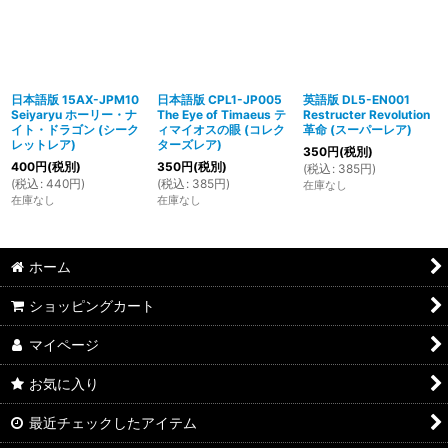
日本語版 15AX-JPM10
日本語版 CPL1-JP005
英語版 DL5-EN001
Seiyaryu ホーリー・ナ
The Eye of Timaeus テ
Restructer Revolution
イト・ドラゴン (シーク
ィマイオスの眼 (コレク
革命 (スーパーレア)
レットレア)
ターズレア)
350
円
(税別)
400
円
(税別)
350
円
(税別)
(
税込
:
385
円
)
(
税込
:
440
円
)
(
税込
:
385
円
)
在庫なし
在庫なし
在庫なし
ホーム
ショッピングカート
マイページ
お気に入り
最近チェックしたアイテム