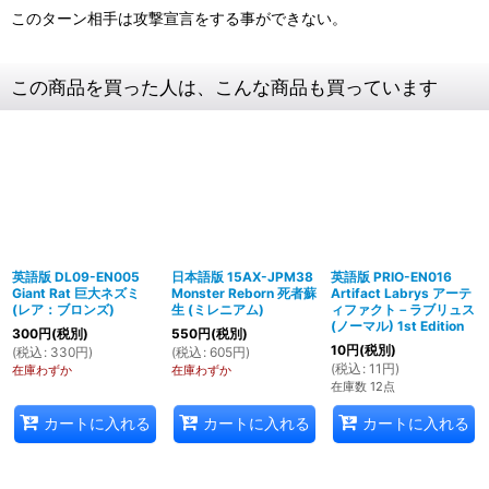
このターン相手は攻撃宣言をする事ができない。
この商品を買った人は、こんな商品も買っています
英語版 DL09-EN005
日本語版 15AX-JPM38
英語版 PRIO-EN016
Giant Rat 巨大ネズミ
Monster Reborn 死者蘇
Artifact Labrys アーテ
(レア：ブロンズ)
生 (ミレニアム)
ィファクト－ラブリュス
(ノーマル) 1st Edition
300
円
(税別)
550
円
(税別)
10
円
(税別)
(
税込
:
330
円
)
(
税込
:
605
円
)
(
税込
:
11
円
)
在庫わずか
在庫わずか
在庫数 12点
カートに入れる
カートに入れる
カートに入れる