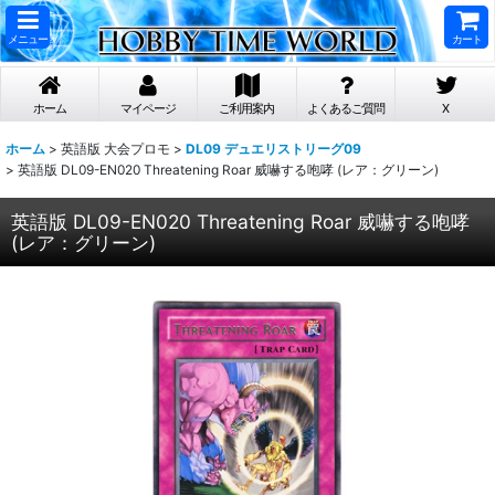
メニュー
カート
ホーム
マイページ
ご利用案内
よくあるご質問
X
ホーム
>
英語版 大会プロモ
>
DL09 デュエリストリーグ09
>
英語版 DL09-EN020 Threatening Roar 威嚇する咆哮 (レア：グリーン)
英語版 DL09-EN020 Threatening Roar 威嚇する咆哮
(レア：グリーン)