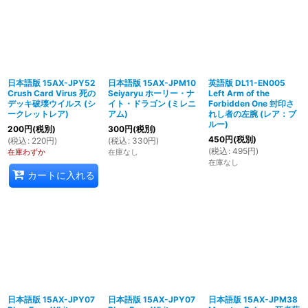
日本語版 15AX-JPY52
日本語版 15AX-JPM10
英語版 DL11-EN005
Crush Card Virus 死の
Seiyaryu ホーリー・ナ
Left Arm of the
デッキ破壊ウイルス (シ
イト・ドラゴン (ミレニ
Forbidden One 封印さ
ークレットレア)
アム)
れし者の左腕 (レア：ブ
ルー)
200
円
(税別)
300
円
(税別)
450
円
(税別)
(
税込
:
220
円
)
(
税込
:
330
円
)
(
税込
:
495
円
)
在庫わずか
在庫なし
在庫なし
カートに入れる
日本語版 15AX-JPY07
日本語版 15AX-JPY07
日本語版 15AX-JPM38