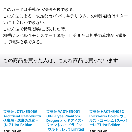
このカードは手札から特殊召喚できる。
この方法による「俊足なカバ バリキテリウム」の特殊召喚は１ター
ンに１度しかできない。
この方法で特殊召喚に成功した時、
相手はレベル４モンスター１体を、自分または相手の墓地から選択
して特殊召喚できる。
この商品を買った人は、こんな商品も買っています
英語版 JOTL-EN066
英語版 YA01-EN001
英語版 HA07-EN053
Archfiend Palabyrinth
Odd-Eyes Phantom
Evilswarm Golem ヴェ
伏魔殿－悪魔の迷宮－
Dragon オッドアイズ・
ルズ・ゴーレム (スーパ
(レア) 1st Edition
ファントム・ドラゴン
ーレア) 1st Edition
(ウルトラレア) Limited
30
円
(税別)
30
円
(税別)