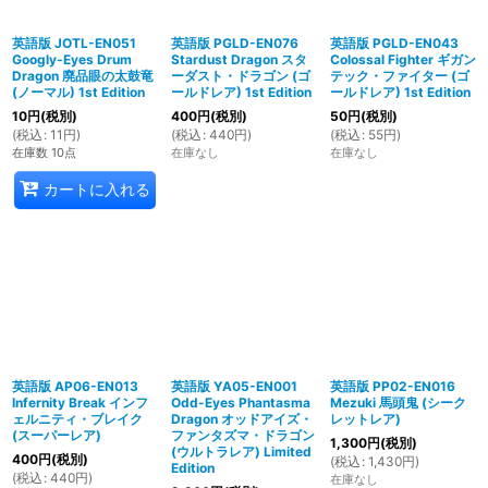
英語版 JOTL-EN051
英語版 PGLD-EN076
英語版 PGLD-EN043
Googly-Eyes Drum
Stardust Dragon スタ
Colossal Fighter ギガン
Dragon 廃品眼の太鼓竜
ーダスト・ドラゴン (ゴ
テック・ファイター (ゴ
(ノーマル) 1st Edition
ールドレア) 1st Edition
ールドレア) 1st Edition
10
円
(税別)
400
円
(税別)
50
円
(税別)
(
税込
:
11
円
)
(
税込
:
440
円
)
(
税込
:
55
円
)
在庫数 10点
在庫なし
在庫なし
カートに入れる
英語版 AP06-EN013
英語版 YA05-EN001
英語版 PP02-EN016
Infernity Break インフ
Odd-Eyes Phantasma
Mezuki 馬頭鬼 (シーク
ェルニティ・ブレイク
Dragon オッドアイズ・
レットレア)
(スーパーレア)
ファンタズマ・ドラゴン
1,300
円
(税別)
(ウルトラレア) Limited
400
円
(税別)
(
税込
:
1,430
円
)
Edition
(
税込
:
440
円
)
在庫なし