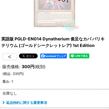
英語版 PGLD-EN014 Dynatherium 俊足なカバ バリキ
テリウム (ゴールドシークレットレア) 1st Edition
Facebookでシェア
販売価格
:
300
円
(税別)
(
税込
:
330
円
)
重み
:
1
在庫なし
返品特約に関する重要事項