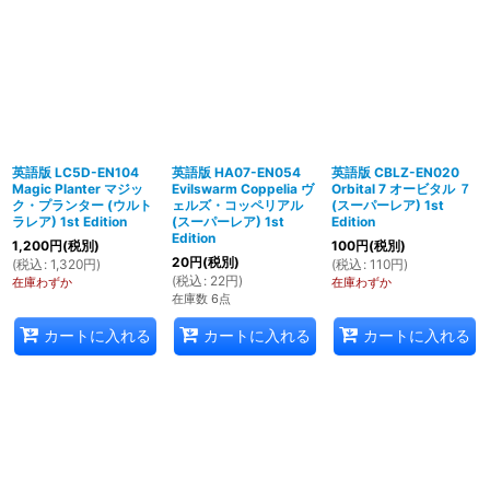
英語版 LC5D-EN104
英語版 HA07-EN054
英語版 CBLZ-EN020
Magic Planter マジッ
Evilswarm Coppelia ヴ
Orbital 7 オービタル ７
ク・プランター (ウルト
ェルズ・コッペリアル
(スーパーレア) 1st
ラレア) 1st Edition
(スーパーレア) 1st
Edition
Edition
1,200
円
(税別)
100
円
(税別)
20
円
(税別)
(
税込
:
1,320
円
)
(
税込
:
110
円
)
(
税込
:
22
円
)
在庫わずか
在庫わずか
在庫数 6点
カートに入れる
カートに入れる
カートに入れる