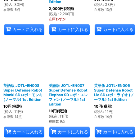
Edition
(
税込
:
33
円
)
(
税込
:
33
円
)
2,000
円
(税別)
在庫数 6点
在庫数 13点
(
税込
:
2,200
円
)
在庫わずか
カートに入れる
カートに入れる
カートに入れる
英語版 JOTL-EN008
英語版 JOTL-EN007
英語版 JOTL-EN006
Super Defense Robot
Super Defense Robot
Super Defense Robot
Monki SDロボ・モンキ
Elephan SDロボ・エレ
Lio SDロボ・ライオ (ノ
(ノーマル) 1st Edition
ファン (ノーマル) 1st
ーマル) 1st Edition
Edition
10
円
(税別)
10
円
(税別)
10
円
(税別)
(
税込
:
11
円
)
(
税込
:
11
円
)
(
税込
:
11
円
)
在庫数 14点
在庫数 14点
在庫数 9点
カートに入れる
カートに入れる
カートに入れる