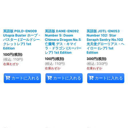
英語版 PGLD-EN009
英語版 DANE-EN092
英語版 JOTL-EN053
Utopia Buster ホープ・
Number 5: Doom
Number 102: Star
バスター (ゴールドシー
Chimera Dragon No.5
Seraph Sentry No.102
クレットレア) 1st
亡朧竜 デス・キマイ
光天使グローリアス・ヘ
Edition
ラ・ドラゴン (スーパー
イロー (レア) 1st
レア) 1st Edition
Edition
100
円
(税別)
100
円
(税別)
300
円
(税別)
(
税込
:
110
円
)
(
税込
:
110
円
)
(
税込
:
330
円
)
在庫わずか
在庫わずか
在庫わずか
カートに入れる
カートに入れる
カートに入れる