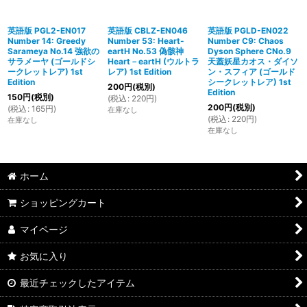
英語版 PGL2-EN017
英語版 CBLZ-EN046
英語版 PGLD-EN022
Number 14: Greedy
Number 53: Heart-
Number C9: Chaos
Sarameya No.14 強欲の
eartH No.53 偽骸神
Dyson Sphere CNo.9
サラメーヤ (ゴールドシ
Heart－eartH (ウルトラ
天蓋妖星カオス・ダイソ
ークレットレア) 1st
レア) 1st Edition
ン・スフィア (ゴールド
Edition
シークレットレア) 1st
200
円
(税別)
Edition
150
円
(税別)
(
税込
:
220
円
)
200
円
(税別)
(
税込
:
165
円
)
在庫なし
(
税込
:
220
円
)
在庫なし
在庫なし
ホーム
ショッピングカート
マイページ
お気に入り
最近チェックしたアイテム