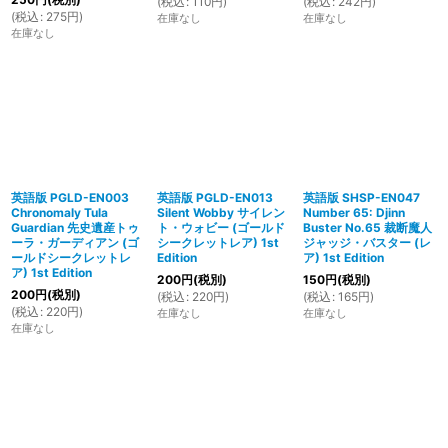
(
税込
:
110
円
)
(
税込
:
242
円
)
(
税込
:
275
円
)
在庫なし
在庫なし
在庫なし
英語版 PGLD-EN003
英語版 PGLD-EN013
英語版 SHSP-EN047
Chronomaly Tula
Silent Wobby サイレン
Number 65: Djinn
Guardian 先史遺産トゥ
ト・ウォビー (ゴールド
Buster No.65 裁断魔人
ーラ・ガーディアン (ゴ
シークレットレア) 1st
ジャッジ・バスター (レ
ールドシークレットレ
Edition
ア) 1st Edition
ア) 1st Edition
200
円
(税別)
150
円
(税別)
200
円
(税別)
(
税込
:
220
円
)
(
税込
:
165
円
)
(
税込
:
220
円
)
在庫なし
在庫なし
在庫なし