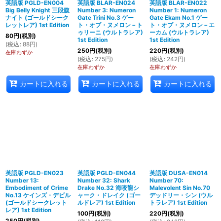
英語版 PGLD-EN004
英語版 BLAR-EN024
英語版 BLAR-EN022
Big Belly Knight 三段腹
Number 3: Numeron
Number 1: Numeron
ナイト (ゴールドシーク
Gate Trini No.3 ゲー
Gate Ekam No.1 ゲー
レットレア) 1st Edition
ト・オブ・ヌメロン－ト
ト・オブ・ヌメロン－エ
ゥリーニ (ウルトラレア)
ーカム (ウルトラレア)
80
円
(税別)
1st Edition
1st Edition
(
税込
:
88
円
)
250
円
(税別)
220
円
(税別)
在庫わずか
(
税込
:
275
円
)
(
税込
:
242
円
)
在庫わずか
在庫わずか
カートに入れる
カートに入れる
カートに入れる
英語版 PGLD-EN023
英語版 PGLD-EN044
英語版 DUSA-EN014
Number 13:
Number 32: Shark
Number 70:
Embodiment of Crime
Drake No.32 海咬龍シ
Malevolent Sin No.70
No.13 ケインズ・デビル
ャーク・ドレイク (ゴー
デッドリー・シン (ウル
(ゴールドシークレット
ルドレア) 1st Edition
トラレア) 1st Edition
レア) 1st Edition
100
円
(税別)
220
円
(税別)
250
円
(税別)