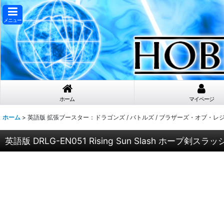
メニュー
ホーム
マイページ
ホーム
>
英語版 拡張ブースター：ドラゴンズ / バトルズ / ブラザーズ・オブ・レ
英語版 DRLG-EN051 Rising Sun Slash ホープ剣スラッシ