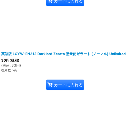
カートに入れる
英語版 LCYW-EN212 Darklord Zerato 堕天使ゼラート (ノーマル) Unlimited
30
円
(税別)
(
税込
:
33
円
)
在庫数 5点
カートに入れる