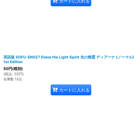
カートに入れる
英語版 SOFU-EN027 Diana the Light Spirit 光の精霊 ディアーナ (ノーマル)
1st Edition
50
円
(税別)
(
税込
:
55
円
)
在庫数 13点
カートに入れる