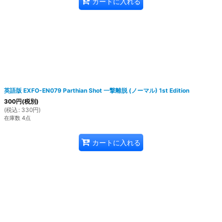
カートに入れる
英語版 EXFO-EN079 Parthian Shot 一撃離脱 (ノーマル) 1st Edition
300
円
(税別)
(
税込
:
330
円
)
在庫数 4点
カートに入れる