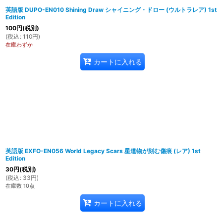
英語版 DUPO-EN010 Shining Draw シャイニング・ドロー (ウルトラレア) 1st
Edition
100
円
(税別)
(
税込
:
110
円
)
在庫わずか
カートに入れる
英語版 EXFO-EN056 World Legacy Scars 星遺物が刻む傷痕 (レア) 1st
Edition
30
円
(税別)
(
税込
:
33
円
)
在庫数 10点
カートに入れる