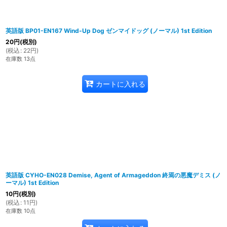
英語版 BP01-EN167 Wind-Up Dog ゼンマイドッグ (ノーマル) 1st Edition
20
円
(税別)
(
税込
:
22
円
)
在庫数 13点
カートに入れる
英語版 CYHO-EN028 Demise, Agent of Armageddon 終焉の悪魔デミス (ノ
ーマル) 1st Edition
10
円
(税別)
(
税込
:
11
円
)
在庫数 10点