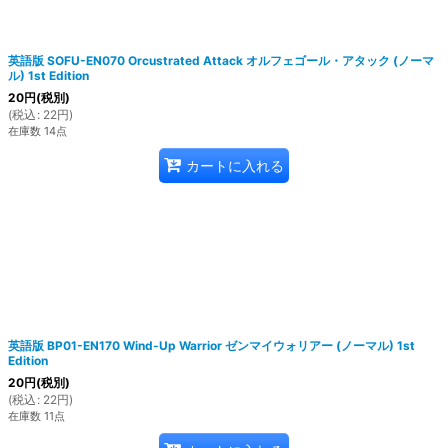
英語版 SOFU-EN070 Orcustrated Attack オルフェゴール・アタック (ノーマ
ル) 1st Edition
20
円
(税別)
(
税込
:
22
円
)
在庫数 14点
カートに入れる
英語版 BP01-EN170 Wind-Up Warrior ゼンマイウォリアー (ノーマル) 1st
Edition
20
円
(税別)
(
税込
:
22
円
)
在庫数 11点