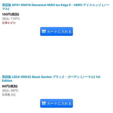
英語版 AP01-EN018 Elemental HERO Ice Edge E・HERO アイスエッジ (ノー
マル)
100
円
(税別)
(
税込
:
110
円
)
在庫わずか
カートに入れる
英語版 LED4-EN032 Black Garden ブラック・ガーデン (ノーマル) 1st
Edition
80
円
(税別)
(
税込
:
88
円
)
在庫数 6点
カートに入れる