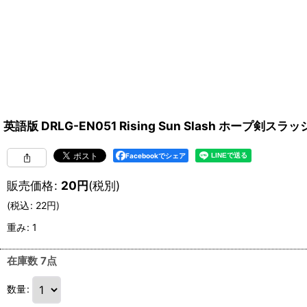
英語版 DRLG-EN051 Rising Sun Slash ホープ剣スラッシ
Facebookでシェア
販売価格
:
20
円
(税別)
(
税込
:
22
円
)
重み
:
1
在庫数 7点
数量
: