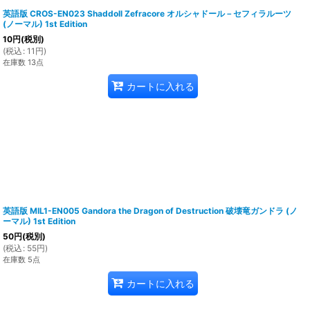
英語版 CROS-EN023 Shaddoll Zefracore オルシャドール－セフィラルーツ
(ノーマル) 1st Edition
10
円
(税別)
(
税込
:
11
円
)
在庫数 13点
カートに入れる
英語版 MIL1-EN005 Gandora the Dragon of Destruction 破壊竜ガンドラ (ノ
ーマル) 1st Edition
50
円
(税別)
(
税込
:
55
円
)
在庫数 5点
カートに入れる