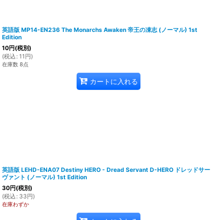
英語版 MP14-EN236 The Monarchs Awaken 帝王の凍志 (ノーマル) 1st
Edition
10
円
(税別)
(
税込
:
11
円
)
在庫数 8点
カートに入れる
英語版 LEHD-ENA07 Destiny HERO - Dread Servant D-HERO ドレッドサー
ヴァント (ノーマル) 1st Edition
30
円
(税別)
(
税込
:
33
円
)
在庫わずか